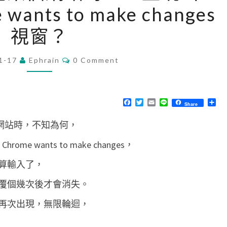
 wants to make changes
h
r
視窗？
o
m
C
1-17
Ephrain
0 Comment
O
e
M
M
]
E
N
瀏
F
T
E
L
分
Share
T
a
w
m
i
享
覽
S
c
i
a
n
內部網站時，不知為何，
e
t
i
e
某
b
t
l
o
e
me wants to make changes，
個
o
r
k
網
算輸入了，
站
覆個幾次後才會消失。
時
再次出現，無限輪迴，
，
一