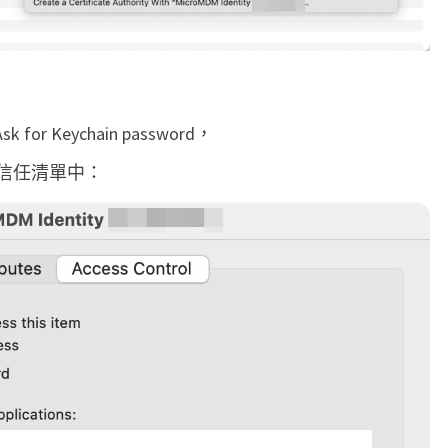
g
e
s
視
 for Keychain password，
窗
 加入信任清單中：
？