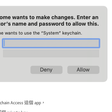
直
跳
出
G
o
o
g
l
e
C
h
r
o
in Access 這個 app，
m
e