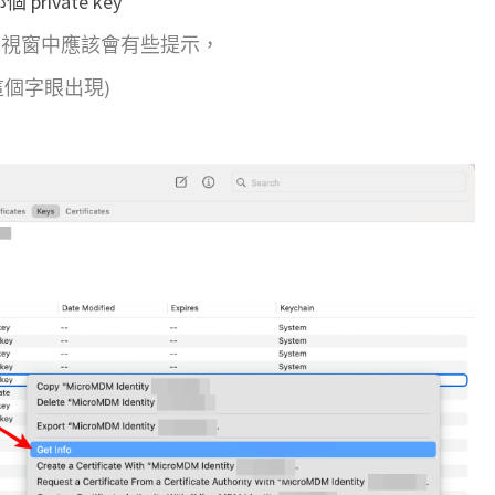
rivate key
w
的視窗中應該會有些提示，
a
y 這個字眼出現)
n
t
s
t
o
m
a
k
e
c
h
a
n