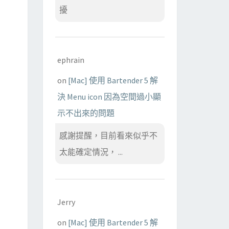
擾
ephrain
on
[Mac] 使用 Bartender 5 解
決 Menu icon 因為空間過小顯
示不出來的問題
感謝提醒，目前看來似乎不
太能確定情況， ...
Jerry
on
[Mac] 使用 Bartender 5 解