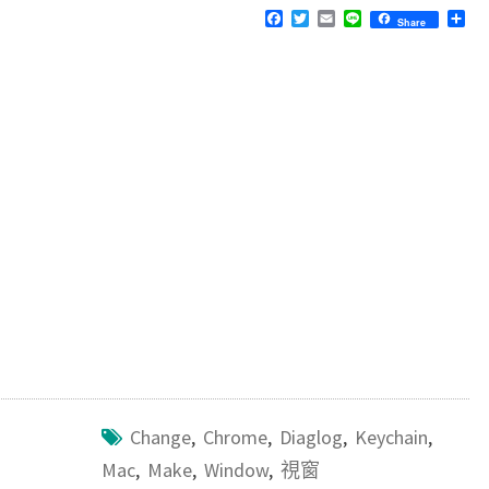
F
T
E
L
分
Share
a
w
m
i
享
c
i
a
n
e
t
i
e
b
t
l
o
e
o
r
k
Change
,
Chrome
,
Diaglog
,
Keychain
,
Mac
,
Make
,
Window
,
視窗