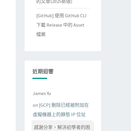
的文章(2025新版)
[GitHub] 使用 GitHub CLI
下載 Release 中的 Asset
檔案
近期迴響
James Yu
on
[GCP] 刪除已經被附加在
虛擬機器上的靜態 IP 位址
感謝分享，解決初學者的困