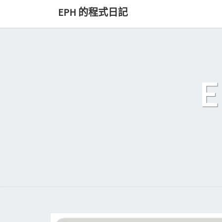
Skip
EPH 的程式日記
to
content