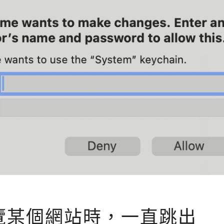
[
] 瀏覽某個網站時，一直跳出
C