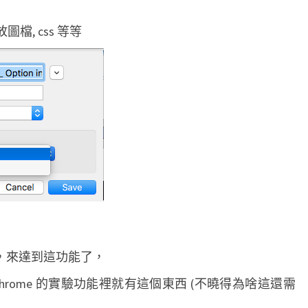
可
錄放圖檔, css 等等
以
另
存
網
頁
成
.
m
h
t
(
功能，來達到這功能了，
M
H
rome 的實驗功能裡就有這個東西 (不曉得為啥這還需
T