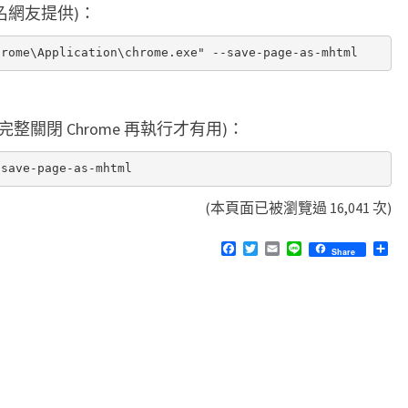
匿名網友提供)：
Q 完整關閉 Chrome 再執行才有用)：
(本頁面已被瀏覽過 16,041 次)
F
T
E
L
分
Share
a
w
m
i
享
c
i
a
n
e
t
i
e
b
t
l
o
e
o
r
k