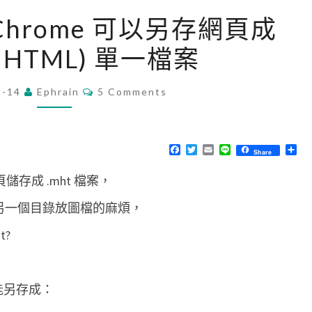
[
讓 Chrome 可以另存網頁成
C
(MHTML) 單一檔案
h
r
C
3-14
Ephrain
o
5 Comments
O
M
m
M
e
E
N
F
T
E
L
分
Share
]
T
a
w
m
i
享
S
c
i
a
n
讓
儲存成 .mht 檔案，
e
t
i
e
b
t
l
C
o
e
跑出另一個目錄放圖檔的麻煩，
o
r
h
k
t?
r
o
m
只能另存成：
e