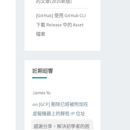
的文章(2025新版)
[GitHub] 使用 GitHub CLI
下載 Release 中的 Asset
檔案
近期迴響
James Yu
on
[GCP] 刪除已經被附加在
虛擬機器上的靜態 IP 位址
感謝分享，解決初學者的困