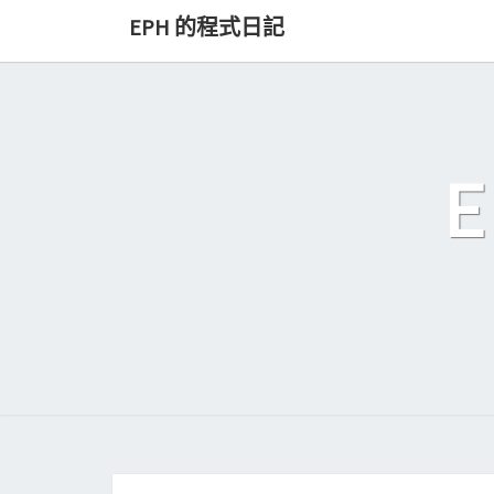
Skip
EPH 的程式日記
to
content