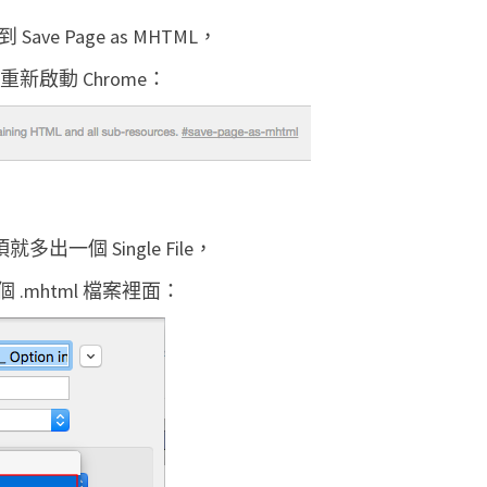
M
到 Save Page as MHTML，
L
重新啟動 Chrome：
)
單
一
檔
案
出一個 Single File，
mhtml 檔案裡面：