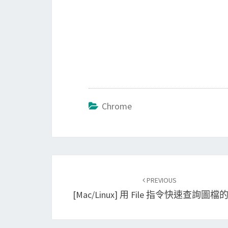
Chrome
Post
PREVIOUS
navigation
[Mac/Linux] 用 File 指令快速查詢圖