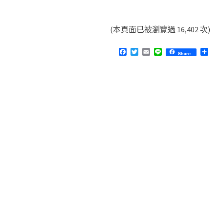
(本頁面已被瀏覽過 16,402 次)
F
T
E
L
分
Share
a
w
m
i
享
c
i
a
n
e
t
i
e
b
t
l
o
e
o
r
k