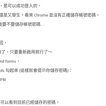
有
，是可以成功登入的，
將
是又發生，看來 Chrome 並沒有正確儲存帳號密碼，
網
，問我要不要儲存帳號密碼…
站
的
登
因，
入
停用了，只要重新啟用就行了～
帳
號
 and forms，
密
 passwords 勾起來 (這樣就會提示你儲存密碼)：
碼
存
起
來
ds，這邊可以看到目前已經儲存的密碼，
？