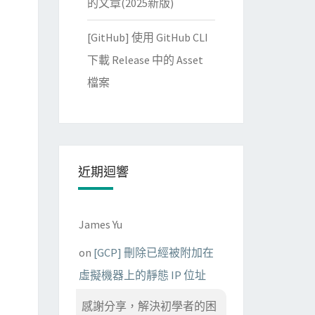
的文章(2025新版)
[GitHub] 使用 GitHub CLI
下載 Release 中的 Asset
檔案
近期迴響
James Yu
on
[GCP] 刪除已經被附加在
虛擬機器上的靜態 IP 位址
感謝分享，解決初學者的困