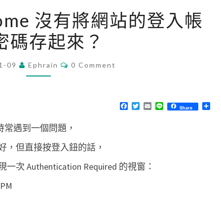
[
Chrome 沒有將網站的登入帳
C
密碼存起來？
h
r
C
1-09
Ephrain
o
0 Comment
O
M
m
M
e
E
N
F
T
E
L
分
Share
]
T
a
w
m
i
享
S
c
i
a
n
C
時，時常遇到一個問題，
e
t
i
e
b
t
l
h
o
e
好，但直接按登入鈕的話，
o
r
r
k
thentication Required 的視窗：
o
m
e
沒