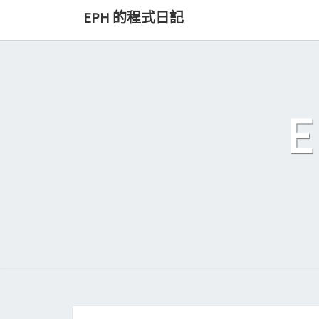
Skip
EPH 的程式日記
to
content