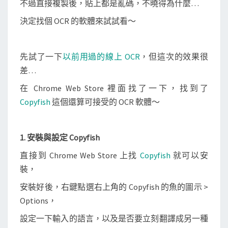
不過直接複製後，貼上都是亂碼，不曉得為什麼…
i
s
決定找個 OCR 的軟體來試試看～
h
辨
先試了一下
以前用過的線上 OCR
，但這次的效果很
識
差…
圖
片
在 Chrome Web Store 裡面找了一下，找到了
、
Copyfish
這個還算可接受的 OCR 軟體～
P
D
1. 安裝與設定 Copyfish
F
或
直接到 Chrome Web Store 上找
Copyfish
就可以安
螢
裝，
幕
安裝好後，右鍵點選右上角的 Copyfish 的魚的圖示 >
上
Options，
的
設定一下輸入的語言，以及是否要立刻翻譯成另一種
文