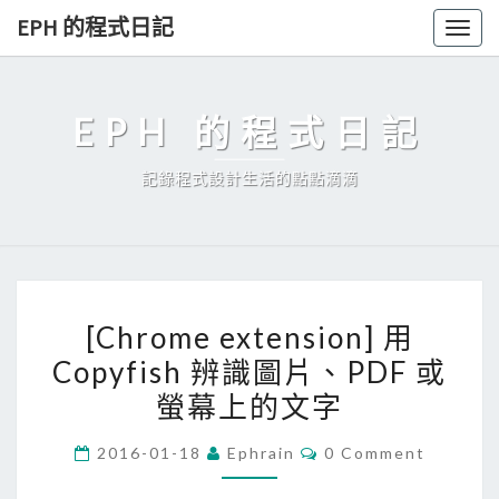
Skip
EPH 的程式日記
Togg
to
navig
content
EPH 的程式日記
記錄程式設計生活的點點滴滴
[
[Chrome extension] 用
C
Copyfish 辨識圖片、PDF 或
h
螢幕上的文字
r
o
C
2016-01-18
Ephrain
0 Comment
m
O
M
e