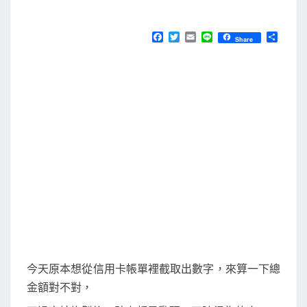
M
E
e
N
x
T
F
T
E
L
分
Share
S
a
w
m
i
享
t
c
i
a
n
e
t
i
e
e
b
t
l
n
o
e
o
r
s
k
i
o
n
]
用
C
o
p
今天原本想從信用卡帳單裡截取出數字，來算一下總
y
金額對不對，
f