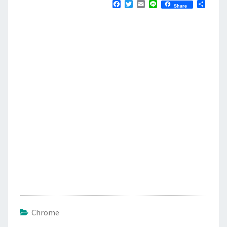
F
T
E
L
分
Share
a
w
m
i
享
c
i
a
n
e
t
i
e
b
t
l
o
e
o
r
k
Chrome