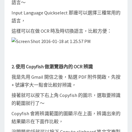
語言～
字
Input Language Quickselect 那邊可以選擇三種常用的
語言，
這樣可以在做 OCR 時及時切換語言，比較方便：
2. 使用 Copyfish 做瀏覽器內的 OCR 辨識
我是先用 Gmail 開信之後，點選 PDF 附件開啟，先按
+ 號讓字大一點會比較好辨識，
接著就可以按下右上角 Copyfish 的圖示，選取要辨識
的範圍就行了～
Copyfish 會將辨識範圍的圖顯示在上面，辨識出來的
結果顯示在下面作比較，
沒問題的話就可以按下 Copy to clipboard 將文字複製