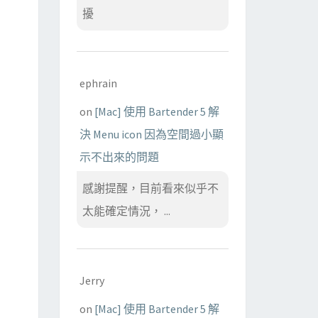
擾
ephrain
on
[Mac] 使用 Bartender 5 解
決 Menu icon 因為空間過小顯
示不出來的問題
感謝提醒，目前看來似乎不
太能確定情況， ...
Jerry
on
[Mac] 使用 Bartender 5 解