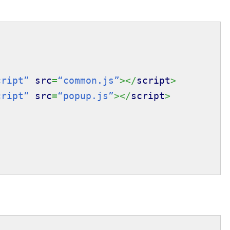
cript”
src
=
“common.js”
></
script
>
cript”
src
=
“popup.js”
></
script
>