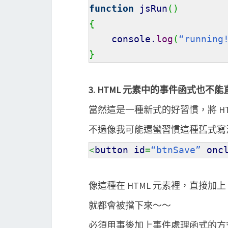
function
jsRun
(
)
{
console.
log
(
“running
}
3. HTML 元素中的事件函式也
當然這是一種新式的好習慣，將 HTML 與
不過像我可能還蠻習慣這種舊式寫
<
button id
=
“btnSave”
oncl
像這種在 HTML 元素裡，直接加上
就都會被擋下來～～
必須用事後加上事件處理函式的方