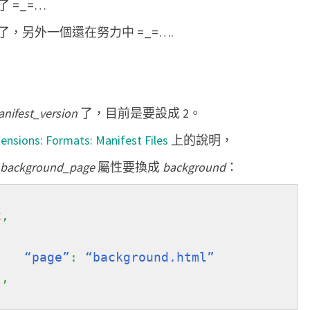
 =_=…
i
，另外一個還在努力中 =_=….
o
n
m
a
nifest_version
了，目前是要設成 2。
n
i
nsions: Formats: Manifest Files
上的說明，
f
background_page
屬性要換成
background
：
e
s
2
,
t
{
v
“page”
:
“background.html”
2
}
,
搞
翻