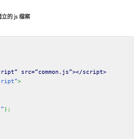
了
獨立的 js 檔案
cript” src=”common.js”></script>
cript”
>
!”
)
;