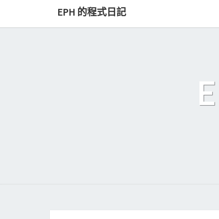
Skip
EPH 的程式日記
to
content