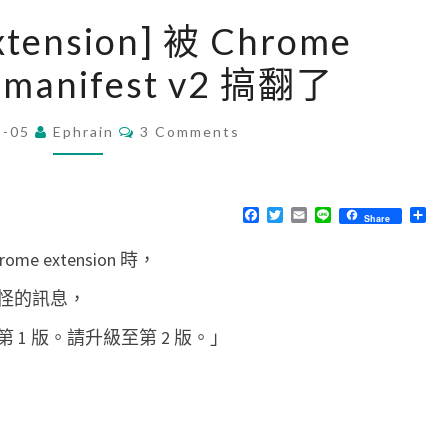
[
xtension] 被 Chrome
C
n manifest v2 搞翻了
h
r
C
8-05
Ephrain
o
3 Comments
O
M
m
M
e
E
N
F
T
E
L
分
Share
e
T
a
w
m
i
享
S
c
i
a
n
x
 extension 時，
e
t
i
e
b
t
l
t
o
e
怪的訊息，
o
r
e
k
1 版。請升級至第 2 版。」
n
s
i
o