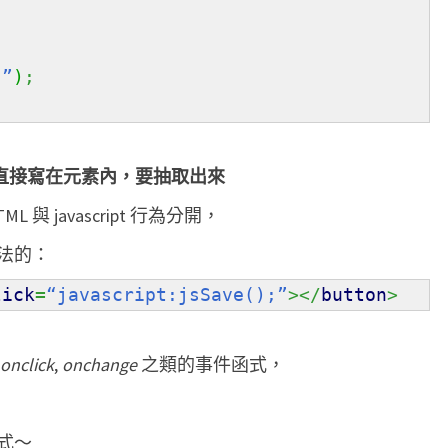
!”
)
;
不能直接寫在元素內，要抽取出來
 javascript 行為分開，
法的：
ick
=
“javascript:jsSave();”
></
button
>
onclick
,
onchange
之類的事件函式，
式～