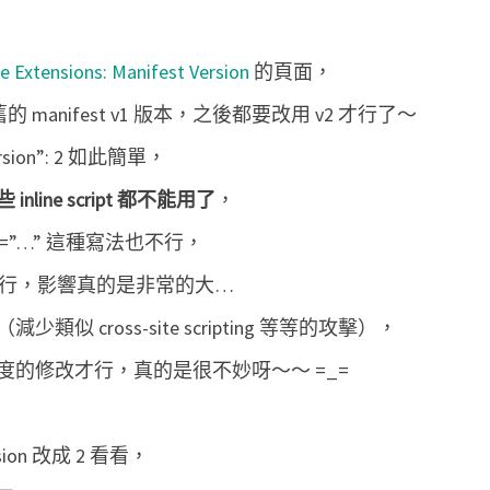
n
]
 Extensions: Manifest Version
的頁面，
被
 manifest v1 版本，之後都要改用 v2 才行了～
C
h
sion”: 2 如此簡單，
r
nline script 都不能用了
，
o
k=”…” 這種寫法也不行，
m
e
檔才行，影響真的是非常的大…
e
cross-site scripting 等等的攻擊），
x
的修改才行，真的是很不妙呀～～ =_=
t
e
n
ion 改成 2 看看，
s