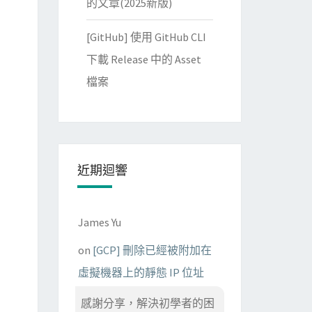
的文章(2025新版)
[GitHub] 使用 GitHub CLI
下載 Release 中的 Asset
檔案
近期迴響
James Yu
on
[GCP] 刪除已經被附加在
虛擬機器上的靜態 IP 位址
感謝分享，解決初學者的困