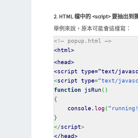
2. HTML 檔中的 <script> 要抽出到
舉例來說，原本可能會這樣寫：
<!– popup.html –>
<html>
<head>
<script type=”text/javas
<
script type
=
“text/javas
function
jsRun
(
)
{
console.
log
(
“running
}
</
script
>
</head>