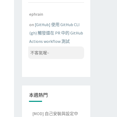
ephrain
on
[GitHub] 使用 GitHub CLI
(gh) 觸發還在 PR 中的 GitHub
Actions workflow 測試
不客氣喔~
本週熱門
[MOD] 自己安裝與設定中