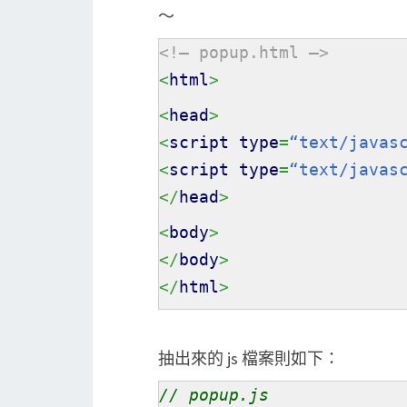
～
<!– popup.html –>
<
html
>
<
head
>
<
script type
=
“text/javas
<
script type
=
“text/javas
</
head
>
<
body
>
</
body
>
</
html
>
抽出來的 js 檔案則如下：
// popup.js