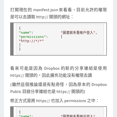
o
n
打開現在的 manifest.json 來看看，目前允許的權限
t
是可以去讀取 http:// 開頭的網址：
r
o
"name"
:             
"圖書館多重帳戶登入"
l
"permissions"
"http://*/*"
-
]

A
l
l
看來可能是因為 Dropbox 的新的分享連結是使用
o
https:// 開頭的，因此擴充功能沒有權限去讀
w
(雖然這個推論還是有點奇怪，因為原本的 Dropbox
-
Public 目錄分享連結也是 https:// 開頭的)
O
r
修正方式是將 https:// 也加入 permissions 之中：
i
g
"name"
:             
"圖書館多重帳戶登入"