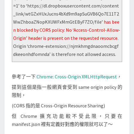
s
=1’ to ‘https://dl.dropboxusercontent.com/content
資
_link/wtGZxHUxJucns4bXd9m9apSuGVB6Qo7E11T2
源
WwZhboaZNopKXUWFxMmGtEByF7ZO/file’
has bee
時
n blocked by CORS policy: No ‘Access-Control-Allow-
出
Origin’ header is present on the requested resource
.
現
Origin ‘chrome-extension://njmkhmgdnaoomcbcgf
N
dkeeonhdfomnda’ is therefore not allowed access.
o
A
參考了一下
Chrome: Cross-Origin XMLHttpRequest
，
c
c
提到這個是指一般網頁會受到 same origin policy 的
e
限制，
s
(CORS 指的是 Cross-Origin Resource Sharing)
s
但 Chrome 擴充功能較不受此限，只要在
-
manifest.json 裡有定義好對應的權限就可以了～
C