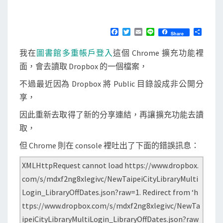
e
M
E
e
N
x
T
F
T
E
L
分
Share
S
a
w
m
i
享
t
c
i
a
n
我在
圖書館多重帳戶登入
這個 Chrome 擴充功能裡
e
t
i
e
e
b
t
l
面，會去讀取 Dropbox 的一個檔案，
n
o
e
o
r
s
不過最近因為 Dropbox 將 Public 目錄設成非公開分
k
i
享，
o
因此重新去取得了新的分享連結，再讓擴充功能去讀
n
取，
]
但 Chrome 則在 console 裡吐出了下面的錯誤訊息：
讀
取
XMLHttpRequest cannot load https://www.dropbox.
h
com/s/mdxf2ng8xlegivc/NewTaipeiCityLibraryMulti
t
Login_LibraryOffDates.json?raw=1. Redirect from ‘h
t
ttps://www.dropbox.com/s/mdxf2ng8xlegivc/NewTa
p
ipeiCityLibraryMultiLogin_LibraryOffDates.json?raw