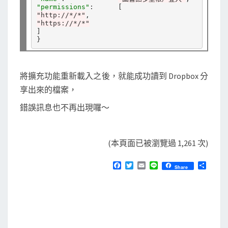
i
"permissions"
"http://*/*"
n
"https://*/*"
]

錯
誤
將擴充功能重新載入之後，就能成功讀到 Dropbox 分
享出來的檔案，
錯誤訊息也不再出現囉～
(本頁面已被瀏覽過 1,261 次)
F
T
E
L
分
Share
a
w
m
i
享
c
i
a
n
e
t
i
e
b
t
l
o
e
o
r
k