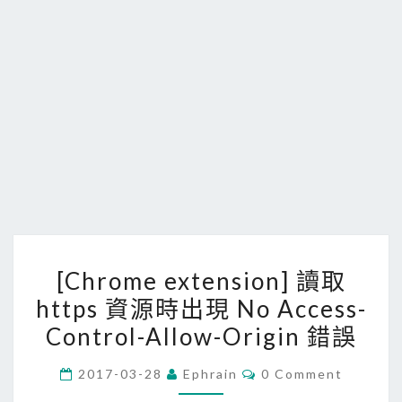
[
[Chrome extension] 讀取
C
https 資源時出現 No Access-
h
Control-Allow-Origin 錯誤
r
o
C
2017-03-28
Ephrain
0 Comment
m
O
M