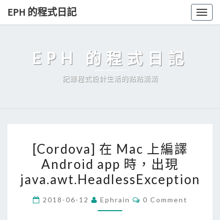
Skip
EPH 的程式日記
Togg
to
navig
content
EPH 的程式日記
記錄程式設計生活的點點滴滴
[
[Cordova] 在 Mac 上編譯
C
Android app 時，出現
o
java.awt.HeadlessException
r
d
C
2018-06-12
Ephrain
0 Comment
o
O
M
v