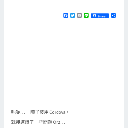
M
E
a
N
]
T
F
T
E
L
分
Share
S
a
w
m
i
享
在
c
i
a
n
e
t
i
e
M
b
t
l
a
o
e
o
r
c
k
上
編
譯
A
n
d
r
o
呃呃… 一陣子沒用 Cordova，
i
就接連爆了一些問題 Orz…
d