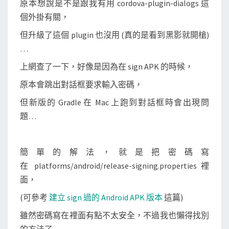
原本想說是不是跟我有用 cordova-plugin-dialogs 這
e
個外掛有關，
a
但升級了這個 plugin 也沒用 (真的是看到黑影就開槍)
d
…
l
e
上網查了一下，好像是因為在 sign APK 的時候，
s
原本會跳出對話框要求輸入密碼，
s
但新版的 Gradle 在 Mac 上跑到對話框時會出現問
E
題…
x
c
e
簡單的解法，就是把密碼寫
p
在 platforms/android/release-signing.properties 裡
t
面，
i
(可參考
建立 sign 過的 Android APK 版本
這篇)
o
雖然密碼寫在裡面有點不太安全，不過我也懶得找別
n