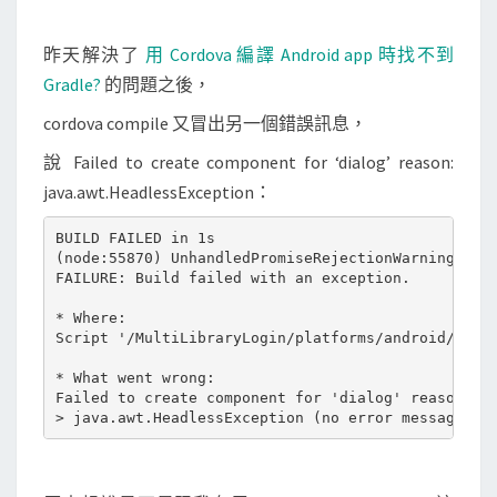
a
p
昨天解決了
用 Cordova 編譯 Android app 時找不到
p
Gradle?
的問題之後，
時
cordova compile 又冒出另一個錯誤訊息，
，
出
說 Failed to create component for ‘dialog’ reason:
現
java.awt.HeadlessException：
j
BUILD FAILED in 1s

a
(node:55870) UnhandledPromiseRejectionWarning: Unh
v
FAILURE: Build failed with an exception.

a
* Where:

.
Script '/MultiLibraryLogin/platforms/android/Cordo
a
* What went wrong:

w
Failed to create component for 'dialog' reason: ja
t
.
H