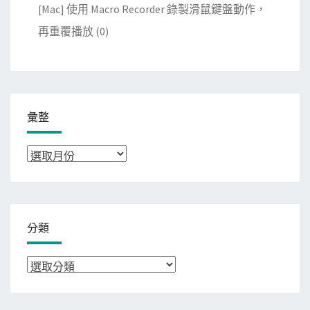
[Mac] 使用 Macro Recorder 錄製滑鼠鍵盤動作，
再重覆播放
(0)
彙整
彙
整
分類
分
類