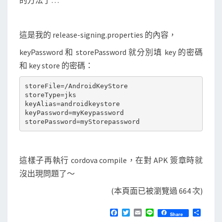
的方法了…
這是我的 release-signing.properties 的內容，
keyPassword 和 storePassword 就分別填 key 的密碼
和 key store 的密碼：
storeFile=/AndroidKeyStore

storeType=jks

keyAlias=androidkeystore

keyPassword=myKeypassword

這樣子再執行 cordova compile，在對 APK 簽章時就
沒出現問題了～
(本頁面已被瀏覽過 664 次)
F
T
E
L
分
Share
a
w
m
i
享