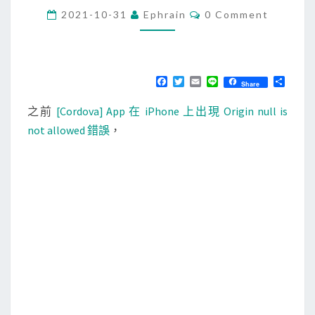
C
2021-10-31
Ephrain
a
0 Comment
O
]
M
M
用
E
N
c
T
F
T
E
L
分
Share
o
S
a
w
m
i
享
c
i
a
n
r
之前
[Cordova] App 在 iPhone 上出現 Origin null is
e
t
i
e
b
t
l
d
not allowed 錯誤
，
o
e
o
o
r
k
v
a
-
p
l
u
g
i