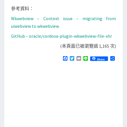
參考資料：
Wkwebview – Context issue – migrating from
uiwebview to wkwebview
GitHub – oracle/cordova-plugin-wkwebview-file-xhr
(本頁面已被瀏覽過 1,165 次)
F
T
E
L
分
Share
a
w
m
i
享
c
i
a
n
e
t
i
e
b
t
l
o
e
o
r
k