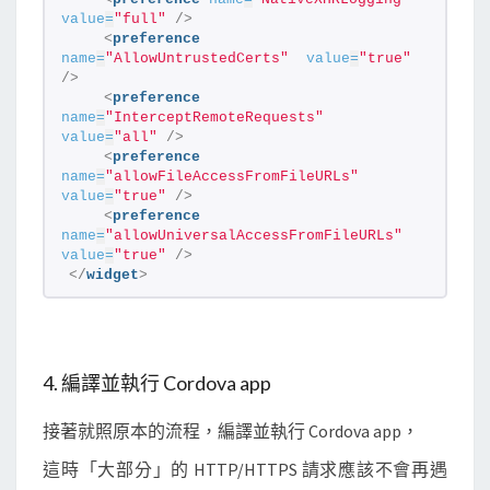
o
value
=
"full"
/>
<
preference
l
name
=
"AllowUntrustedCerts"
value
=
"true"
-
/>
<
preference
A
name
=
"InterceptRemoteRequests"
l
value
=
"all"
/>
<
preference
l
name
=
"allowFileAccessFromFileURLs"
o
value
=
"true"
/>
<
preference
w
name
=
"allowUniversalAccessFromFileURLs"
-
value
=
"true"
/>
</
widget
>
O
r
i
g
4. 編譯並執行 Cordova app
i
n
接著就照原本的流程，編譯並執行 Cordova app，
錯
這時「大部分」的 HTTP/HTTPS 請求應該不會再遇
誤