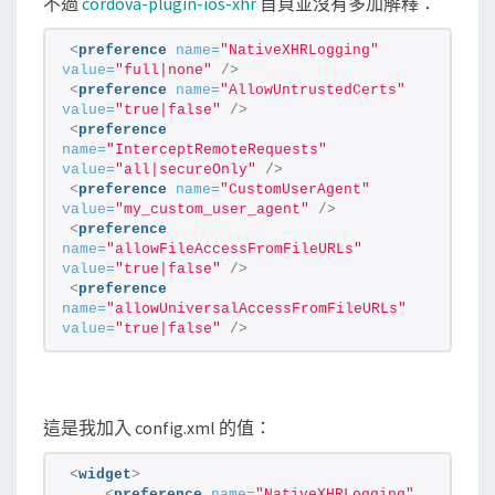
w
不過
cordova-plugin-ios-xhr
首頁並沒有多加解釋：
e
<
preference
name
=
"NativeXHRLogging"
d
value
=
"full|none"
/>
b
<
preference
name
=
"AllowUntrustedCerts"
value
=
"true|false"
/>
y
<
preference
A
name
=
"InterceptRemoteRequests"
value
=
"all|secureOnly"
/>
c
<
preference
name
=
"CustomUserAgent"
c
value
=
"my_custom_user_agent"
/>
<
preference
e
name
=
"allowFileAccessFromFileURLs"
s
value
=
"true|false"
/>
<
preference
s
name
=
"allowUniversalAccessFromFileURLs"
-
value
=
"true|false"
/>
C
o
n
這是我加入 config.xml 的值：
t
<
widget
>
r
<
preference
name
=
"NativeXHRLogging"