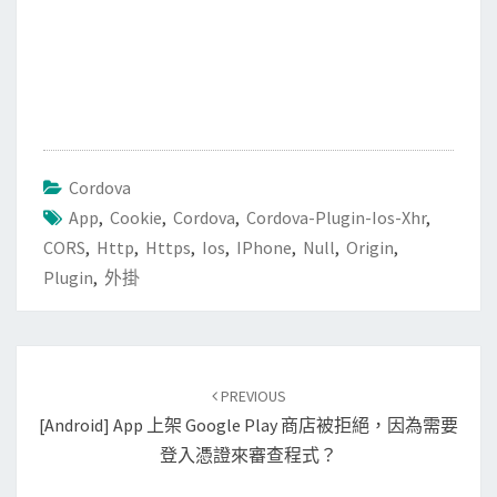
Cordova
App
,
Cookie
,
Cordova
,
Cordova-Plugin-Ios-Xhr
,
CORS
,
Http
,
Https
,
Ios
,
IPhone
,
Null
,
Origin
,
Plugin
,
外掛
Post
PREVIOUS
navigation
[Android] App 上架 Google Play 商店被拒絕，因為需要
登入憑證來審查程式？