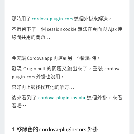
n
-
i
那時用了
cordova-plugin-cors
這個外掛來解決，
o
不過留下了一個 session cookie 無法在頁面與 Ajax 連
s
線間共用的問題…
-
x
今天讓 Cordova app 再連到另一個網站時，
h
r
發現 Origin null 的問題又跑出來了，重裝 cordova-
plugin-cors 外掛也沒用，
外
只好再上網找找其他的解方…
掛
後來看到了
cordova-plugin-ios-xhr
這個外掛，來看
解
看吧～
決
O
r
1. 移除舊的 cordova-plugin-cors 外掛
i