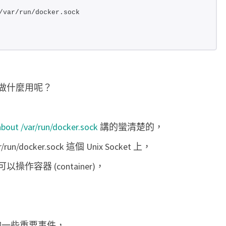
r
/var/run/docker.sock
u
n
/
d
o
ck 要做什麼用呢？
c
k
about /var/run/docker.sock
講的蠻清楚的，
e
r
/run/docker.sock 這個 Unix Socket 上，
.
作容器 (container)，
s
o
c
k
 的一些重要事件，