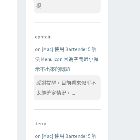
擾
ephrain
on
[Mac] 使用 Bartender 5 解
決 Menu icon 因為空間過小顯
示不出來的問題
感謝提醒，目前看來似乎不
太能確定情況， ...
Jerry
on
[Mac] 使用 Bartender 5 解