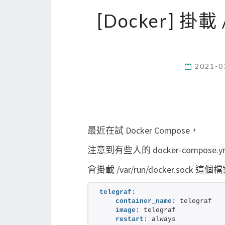
[Docker] 掛載 /
2021-0
最近在試 Docker Compose，
注意到有些人的 docker-compose.
會掛載 /var/run/docker.sock 
telegraf:
container_name:
 telegraf
image:
 telegraf
restart:
 always