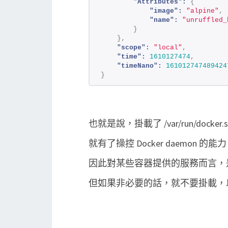
"Attributes":
{
"image":
"alpine"
,
"name":
"unruffled_
}
}
,
"scope":
"local"
,
"time":
1610127474
,
"timeNano":
161012747489424
}
也就是說，掛載了 /var/run/docker
就有了操控 Docker daemon 的能
因此對某些容器提供的服務而言，
但如果非必要的話，就不要掛載，