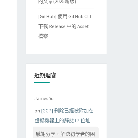
的文章(2025新版)
[GitHub] 使用 GitHub CLI
下載 Release 中的 Asset
檔案
近期迴響
James Yu
on
[GCP] 刪除已經被附加在
虛擬機器上的靜態 IP 位址
感謝分享，解決初學者的困