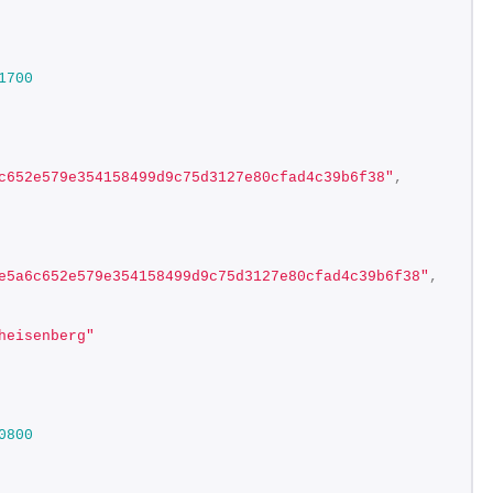
1700
c652e579e354158499d9c75d3127e80cfad4c39b6f38"
,
e5a6c652e579e354158499d9c75d3127e80cfad4c39b6f38"
,
heisenberg"
0800