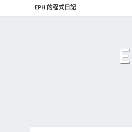
Skip
EPH 的程式日記
to
content