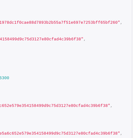
1978dc1f0cae88d7893b2b55a7f51e697e7253bff65bf260"
,
4158499d9c75d3127e80cfad4c39b6f38"
,
6300
c652e579e354158499d9c75d3127e80cfad4c39b6f38"
,
e5a6c652e579e354158499d9c75d3127e80cfad4c39b6f38"
,