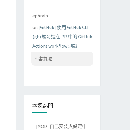
ephrain
on
[GitHub] 使用 GitHub CLI
(gh) 觸發還在 PR 中的 GitHub
Actions workflow 測試
不客氣喔~
本週熱門
[MOD] 自己安裝與設定中