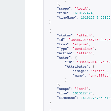
}
,
"scope":
"local"
,
"time":
1610127474
,
"timeNano":
161012747452095
}
{
"status":
"attach"
,
"id":
"38ae67914667b6a9e5a6
"from":
"alpine"
,
"Type":
"container"
,
"Action":
"attach"
,
"Actor":
{
"ID":
"38ae67914667b6a9
"Attributes":
{
"image":
"alpine"
,
"name":
"unruffled_
}
}
,
"scope":
"local"
,
"time":
1610127474
,
"timeNano":
161012747452613
}