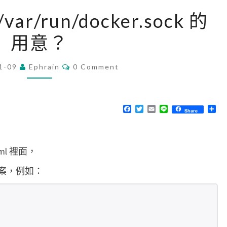
[
var/run/docker.sock 的
D
用意？
o
c
C
1-09
Ephrain
k
0 Comment
O
M
e
M
r
E
N
F
T
E
L
分
Share
]
T
a
w
m
i
享
S
c
i
a
n
掛
e
t
i
e
b
t
l
載
o
e
yml 裡面，
o
r
/
k
這個檔案，例如：
v
a
r
/