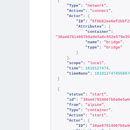
{
"Type":
"network"
,
"Action":
"connect"
,
"Actor":
{
"ID":
"6f8b82ee6ef2bbf2
"Attributes":
{
"container":
"38ae67914667b6a9e5a6c652e579e35
"name":
"bridge"
,
"type":
"bridge"
}
}
,
"scope":
"local"
,
"time":
1610127474
,
"timeNano":
161012747455897
}
{
"status":
"start"
,
"id":
"38ae67914667b6a9e5a6
"from":
"alpine"
,
"Type":
"container"
,
"Action":
"start"
,
"Actor":
{
"ID":
"38ae67914667b6a9