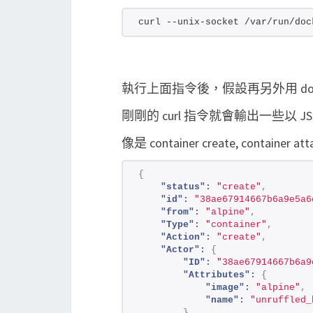
curl --unix-socket /var/run/doc
執行上面指令後，假設再另外用 doc
剛剛的 curl 指令就會輸出一些以 
像是 container create, container at
{
"status":
"create"
,
"id":
"38ae67914667b6a9e5a6
"from":
"alpine"
,
"Type":
"container"
,
"Action":
"create"
,
"Actor":
{
"ID":
"38ae67914667b6a9
"Attributes":
{
"image":
"alpine"
,
"name":
"unruffled_
}