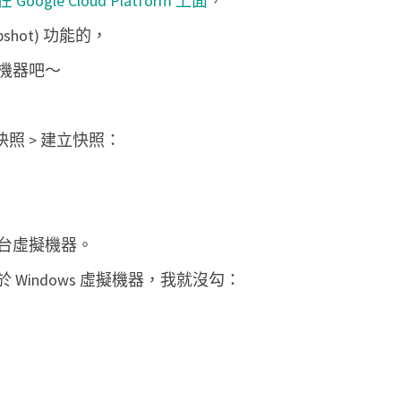
oogle Cloud Platform 上面
，
o
hot) 功能的，
u
機器吧～
d
P
l
 > 快照 > 建立快照：
a
t
f
o
台虛擬機器。
r
 Windows 虛擬機器，我就沒勾：
m
上
建
立
虛