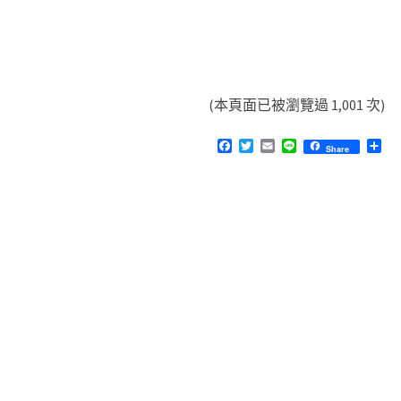
(本頁面已被瀏覽過 1,001 次)
F
T
E
L
分
Share
a
w
m
i
享
c
i
a
n
e
t
i
e
b
t
l
o
e
o
r
k