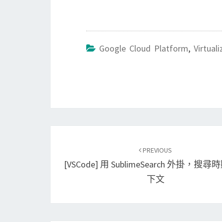
Google Cloud Platform
,
Virtuali
Post
PREVIOUS
navigation
[VSCode] 用 SublimeSearch 外掛，搜
下文