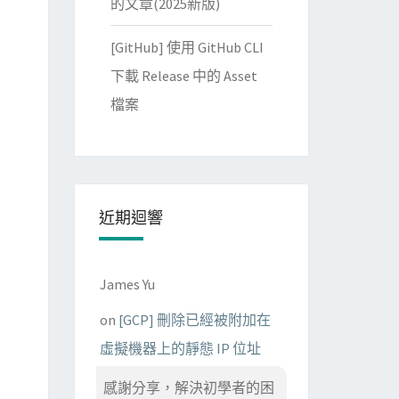
的文章(2025新版)
[GitHub] 使用 GitHub CLI
下載 Release 中的 Asset
檔案
近期迴響
James Yu
on
[GCP] 刪除已經被附加在
虛擬機器上的靜態 IP 位址
感謝分享，解決初學者的困