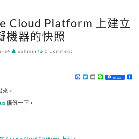
[
le Cloud Platform 上建立
G
擬機器的快照
C
P
C
2-14
Ephrain
]
0 Comment
O
M
在
M
G
E
N
F
T
E
L
分
Share
o
T
a
w
m
i
享
S
c
i
a
n
o
版出來，
e
t
i
e
b
t
l
g
o
e
lus
備份一下，
o
r
l
k
e
C
l