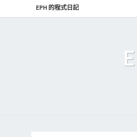
Skip
EPH 的程式日記
to
content