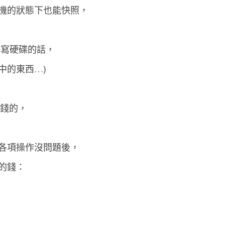
機的狀態下也能快照，
擬
機
器
去寫硬碟的話，
的
中的東西…)
快
照
要錢的，
級後各項操作沒問題後，
的錢：