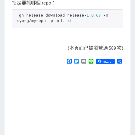
指定要抓哪個 repo：
gh release download release-
1.0
.
67
 -R 
myorg/myrepo -p url.
txt
(本頁面已被瀏覽過 589 次)
F
T
E
L
分
Share
a
w
m
i
享
c
i
a
n
e
t
i
e
b
t
l
o
e
o
r
k