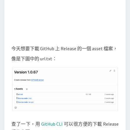
u
b
C
L
I
下
今天想要下載 GitHub 上 Release 的一個 asset 檔案，
載
像是下圖中的 url.txt：
R
e
l
e
a
s
e
中
的
查了一下，用
GitHub CLI
可以很方便的下載 Release