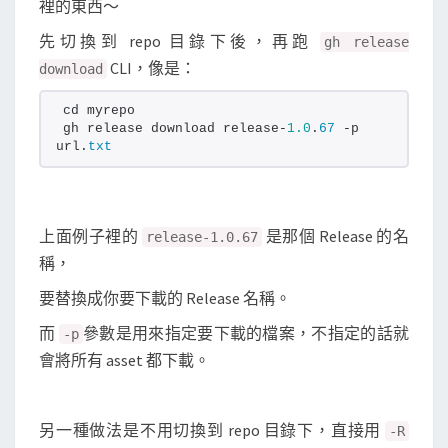
A
裡的東西～
s
先切換到 repo 目錄下後，再跑
gh release
s
CLI，像是：
download
e
t
cd myrepo
gh release download release-
1.0
.
67
 -p 
檔
url.
txt
案
上面例子裡的
是那個 Release 的名
release-1.0.67
稱，
要替換成你要下載的 Release 名稱。
而
參數是用來指定要下載的檔案，不指定的話就
-p
會將所有 asset 都下載。
另一種做法是不用切換到 repo 目錄下，直接用
-R