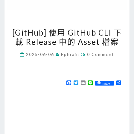
[
[GitHub] 使用 GitHub CLI 下
G
載 Release 中的 Asset 檔案
i
t
C
2025-06-06
Ephrain
0 Comment
H
O
M
u
M
E
b
N
T
]
F
T
E
L
分
Share
S
a
w
m
i
享
使
c
i
a
n
e
t
i
e
用
b
t
l
G
o
e
o
r
i
k
t
H