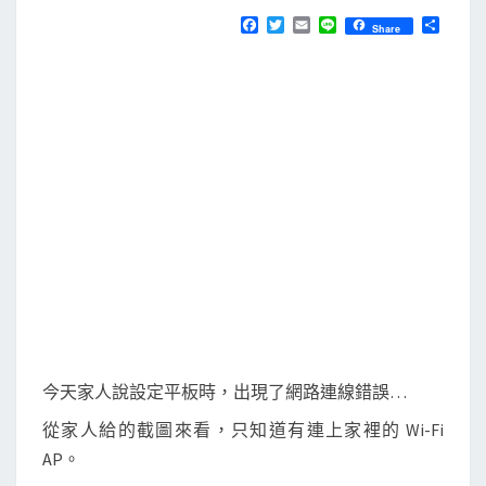
N
T
]
F
T
E
L
分
Share
S
a
w
m
i
享
從
c
i
a
n
e
t
i
e
M
b
t
l
a
o
e
o
r
c
k
上
檢
視
曾
經
連
過
的
今天家人說設定平板時，出現了網路連線錯誤…
W
從家人給的截圖來看，只知道有連上家裡的 Wi-Fi
i
AP。
-