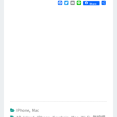
F
T
E
L
分
Share
a
w
m
i
享
c
i
a
n
e
t
i
e
b
t
l
o
e
o
r
k
IPhone
,
Mac