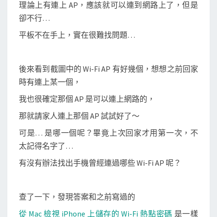
F
理論上有連上 AP，應該就可以連到網路上了，但是
i
卻不行…
A
平板不在手上，實在很難找問題…
P
熱
點
後來看到截圖中的 Wi-Fi AP 有好幾個，想想之前回家
時有連上某一個，
我也很確定那個 AP 是可以連上網路的，
那就請家人連上那個 AP 試試好了～
可是… 是哪一個呢？畢竟上次回家才用第一次，不
太記得名字了…
有沒有辦法找出手機曾經連過哪些 Wi-Fi AP 呢？
查了一下，發現答案和之前寫過的
從 Mac 檢視 iPhone 上儲存的 Wi-Fi 熱點密碼
是一樣