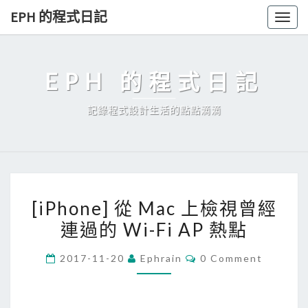
Skip
EPH 的程式日記
Togg
to
navig
content
EPH 的程式日記
記錄程式設計生活的點點滴滴
[
[iPhone] 從 Mac 上檢視曾經
i
連過的 Wi-Fi AP 熱點
P
h
C
2017-11-20
Ephrain
0 Comment
o
O
M
n
M
E
e