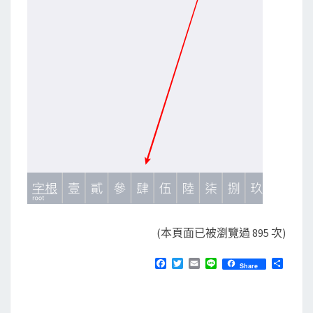
(本頁面已被瀏覽過 895 次)
F
T
E
L
分
Share
a
w
m
i
享
c
i
a
n
e
t
i
e
b
t
l