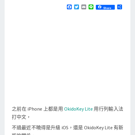
N
T
]
F
T
E
L
分
Share
S
a
w
m
i
享
O
c
i
a
n
e
t
i
e
k
b
t
l
i
o
e
o
r
d
k
o
K
e
y
L
i
t
e
之前在 iPhone 上都是用
OkidoKey Lite
用行列輸入法
上
打中文，
的
不過最近不曉得是升級 iOS，還是 OkidoKey Lite 有新
行