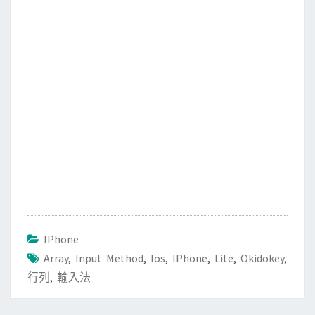
o
e
o
r
k
IPhone
Array
,
Input Method
,
Ios
,
IPhone
,
Lite
,
Okidokey
,
行列
,
輸入法