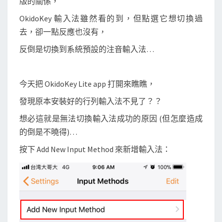
版的關係，
列
輸
OkidoKey 輸入法雖然看的到，但點選它想切換過
入
去，卻一點反應也沒有，
法
反倒是切換到系統預設的注音輸入法…
突
然
不
今天把 OkidoKey Lite app 打開來瞧瞧，
會
發現原本安裝好的行列輸入法不見了？？
動
想必這就是無法切換輸入法成功的原因 (但怎麼造成
啦
的倒是不曉得)…
按下 Add New Input Method 來新增輸入法：