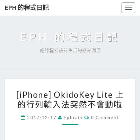
Skip
EPH 的程式日記
Togg
to
navig
content
EPH 的程式日記
記錄程式設計生活的點點滴滴
[
[iPhone] OkidoKey Lite 上
i
的行列輸入法突然不會動啦
P
h
C
2017-12-17
Ephrain
0 Comment
o
O
M
n
M
E
e