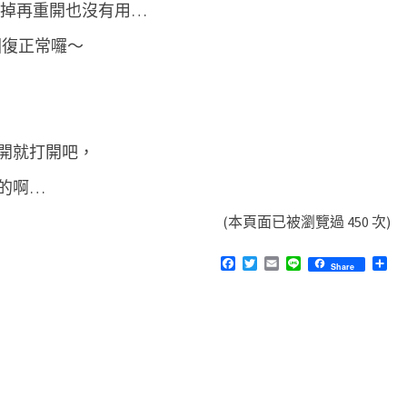
制關閉掉再重開也沒有用…
才回復正常囉～
開就打開吧，
的啊…
(本頁面已被瀏覽過 450 次)
F
T
E
L
分
Share
a
w
m
i
享
c
i
a
n
e
t
i
e
b
t
l
o
e
o
r
k