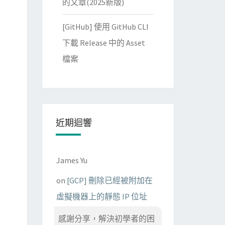
的文章(2025新版)
[GitHub] 使用 GitHub CLI
下載 Release 中的 Asset
檔案
近期迴響
James Yu
on
[GCP] 刪除已經被附加在
虛擬機器上的靜態 IP 位址
感謝分享，解決初學者的困