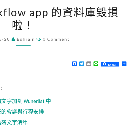
[
orkflow app 的資料庫毀損
i
啦！
P
h
C
5-28
Ephrain
o
0 Comment
O
M
n
M
e
E
N
F
T
E
L
分
Share
]
T
a
w
m
i
享
S
c
i
a
n
W
，
e
t
i
e
b
t
l
o
o
e
：
o
r
r
k
文字加到 Wunerlist 中
k
f
查詢明天的會議與行程安排
l
用剪貼簿文字清單
o