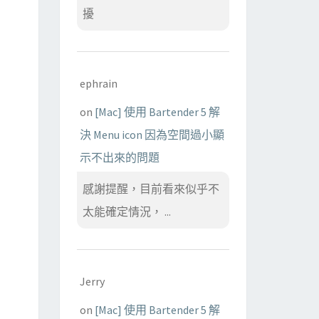
擾
ephrain
on
[Mac] 使用 Bartender 5 解
決 Menu icon 因為空間過小顯
示不出來的問題
感謝提醒，目前看來似乎不
太能確定情況， ...
Jerry
on
[Mac] 使用 Bartender 5 解