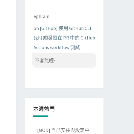
ephrain
on
[GitHub] 使用 GitHub CLI
(gh) 觸發還在 PR 中的 GitHub
Actions workflow 測試
不客氣喔~
本週熱門
[MOD] 自己安裝與設定中