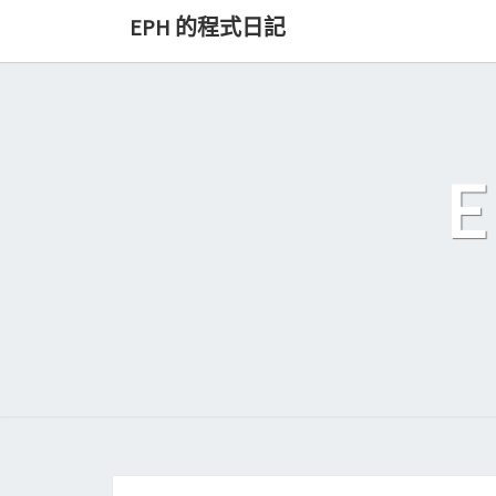
Skip
EPH 的程式日記
to
content