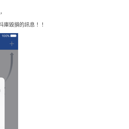
w
，
a
p
資料庫毀損的訊息！！
p
的
資
料
庫
毀
損
啦
！