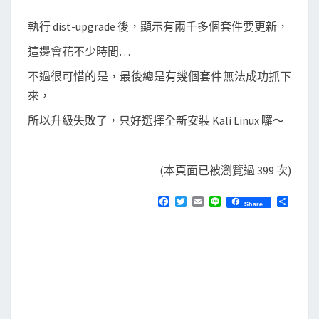
執行 dist-upgrade 後，顯示有兩千多個套件要更新，
這邊會花不少時間…
不過很可惜的是，最後總是有幾個套件無法成功抓下
來，
所以升級失敗了，只好選擇全新安裝 Kali Linux 囉～
(本頁面已被瀏覽過 399 次)
F
T
E
L
分
Share
a
w
m
i
享
c
i
a
n
e
t
i
e
b
t
l
o
e
o
r
k