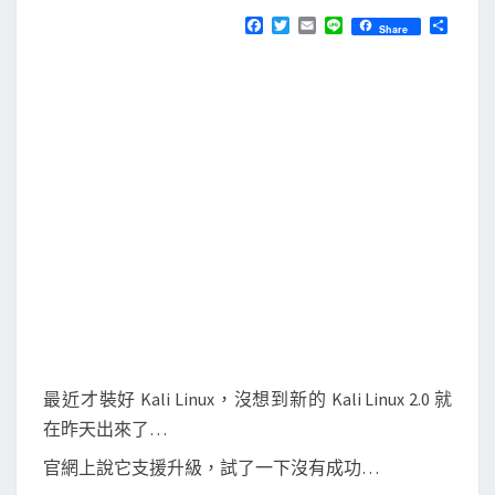
N
T
K
F
T
E
L
分
Share
S
a
w
m
i
享
a
c
i
a
n
e
t
i
e
l
b
t
l
i
o
e
o
r
L
k
i
n
u
x
就
地
升
級
最近才裝好 Kali Linux，沒想到新的 Kali Linux 2.0 就
到
在昨天出來了…
2
官網上說它支援升級，試了一下沒有成功…
.