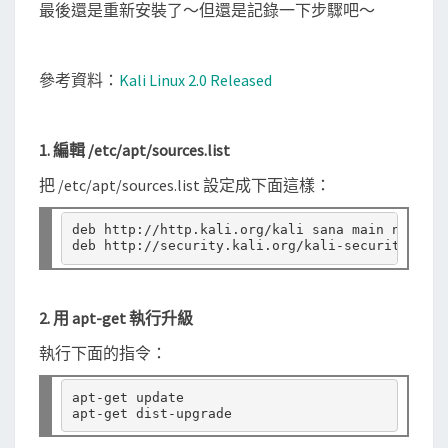
0
最後還是重新安裝了～但還是記錄一下步驟吧～
失
敗
參考資料：
Kali Linux 2.0 Released
囉
1. 編輯 /etc/apt/sources.list
把 /etc/apt/sources.list 設定成下面這樣：
deb http:
//
http
.
kali
.
org
/
kali sana main non
-
fre
deb http:
//
security
.
kali
.
org
/
kali
-
security
/
 san
2. 用 apt-get 執行升級
執行下面的指令：
apt-get update
