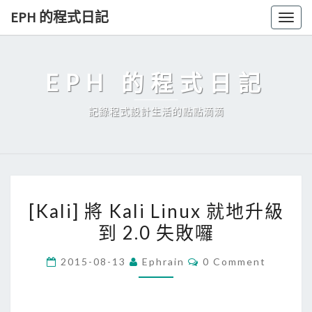
Skip
EPH 的程式日記
Togg
to
navig
content
EPH 的程式日記
記錄程式設計生活的點點滴滴
[
[Kali] 將 Kali Linux 就地升級
K
到 2.0 失敗囉
a
l
C
2015-08-13
Ephrain
0 Comment
i
O
M
]
M
E
將