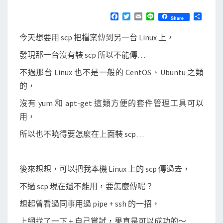
]
N
T
使
F
T
E
L
分
Share
S
a
w
m
i
享
用
c
i
a
n
今天想要用 scp 把檔案傳到另一台 Linux 上，
e
t
i
e
c
b
t
l
發現那一台沒有裝 scp 所以不能傳…
a
o
e
o
r
t
不過那台 Linux 也不是一般的 CentOS、Ubuntu 之類
k
和
的，
s
沒有 yum 和 apt-get 這類方便的套件管理工具可以
s
用，
h
所以也不曉得要怎麼在上面裝 scp…
傳
送
檔
後來想想，可以把我本機 Linux 上的 scp 傳過去，
案
不過 scp 現在還不能用，要怎麼傳呢？
到
想起曾看過同事用過 pipe + ssh 的一招，
遠
端
上網找了一下 + 自己嘗試，果真是可以成功的～