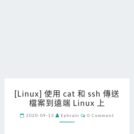
[
[Linux] 使用 cat 和 ssh 傳送
L
檔案到遠端 Linux 上
i
n
C
2020-09-13
Ephrain
0 Comment
u
O
M
x
M
E