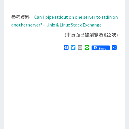
參考資料：
Can I pipe stdout on one server to stdin on
another server? – Unix & Linux Stack Exchange
(本頁面已被瀏覽過 822 次)
F
T
E
L
分
Share
a
w
m
i
享
c
i
a
n
e
t
i
e
b
t
l
o
e
o
r
k