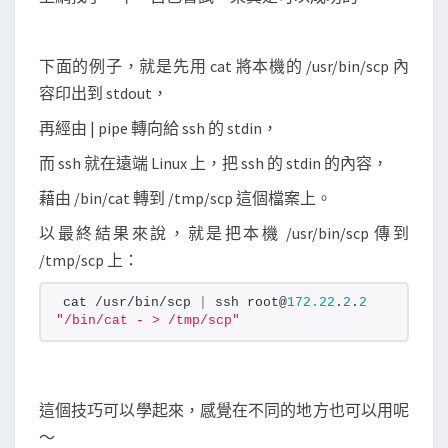
L
i
下面的例子，就是先用 cat 將本機的 /usr/bin/scp 內
n
容印出到 stdout，
u
x
再經由 | pipe 轉向給 ssh 的 stdin，
上
而 ssh 就在遠端 Linux 上，把 ssh 的 stdin 的內容，
藉由 /bin/cat 轉到 /tmp/scp 這個檔案上。
以最終結果來說，就是把本機 /usr/bin/scp 傳到
/tmp/scp 上：
cat /usr/bin/scp 
|
 ssh root@
172.22
.
2
.
2
"/bin/cat - > /tmp/scp"
這個技巧可以學起來，感覺在不同的地方也可以用呢
～