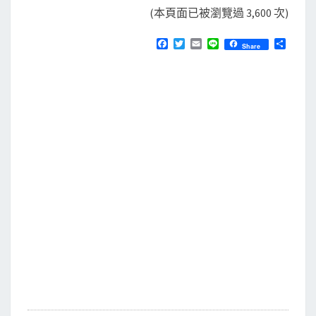
(本頁面已被瀏覽過 3,600 次)
F
T
E
L
分
Share
a
w
m
i
享
c
i
a
n
e
t
i
e
b
t
l
o
e
o
r
k