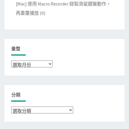
[Mac] 使用 Macro Recorder 錄製滑鼠鍵盤動作，
再重覆播放
(0)
彙整
彙
整
分類
分
類