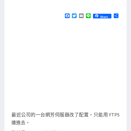
M
E
使
N
用
T
F
T
E
L
分
Share
S
a
w
m
i
享
C
c
i
a
n
e
t
i
e
u
b
t
l
r
o
e
o
r
l
k
F
t
p
F
s
，
將
遠
最近公司的一台網芳伺服器改了配置，只能用 FTPS
端
連進去，
的