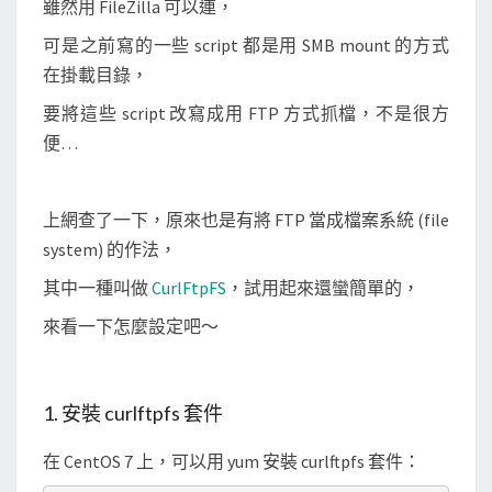
雖然用 FileZilla 可以連，
F
T
可是之前寫的一些 script 都是用 SMB mount 的方式
P
在掛載目錄，
/
要將這些 script 改寫成用 FTP 方式抓檔，不是很方
F
便…
T
P
S
上網查了一下，原來也是有將 FTP 當成檔案系統 (file
伺
system) 的作法，
服
其中一種叫做
CurlFtpFS
，試用起來還蠻簡單的，
器
來看一下怎麼設定吧～
掛
載
成
1. 安裝 curlftpfs 套件
本
地
在 CentOS 7 上，可以用 yum 安裝 curlftpfs 套件：
目