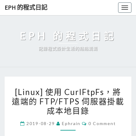
Skip
EPH 的程式日記
Togg
to
navig
content
EPH 的程式日記
記錄程式設計生活的點點滴滴
[
[Linux] 使用 CurlFtpFs，將
L
遠端的 FTP/FTPS 伺服器掛載
i
成本地目錄
n
u
C
2019-08-29
Ephrain
0 Comment
x
O
M
]