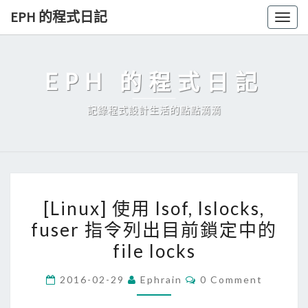
Skip
EPH 的程式日記
Togg
to
navig
content
EPH 的程式日記
記錄程式設計生活的點點滴滴
[
[Linux] 使用 lsof, lslocks,
L
fuser 指令列出目前鎖定中的
i
file locks
n
u
C
2016-02-29
Ephrain
0 Comment
x
O
M
]