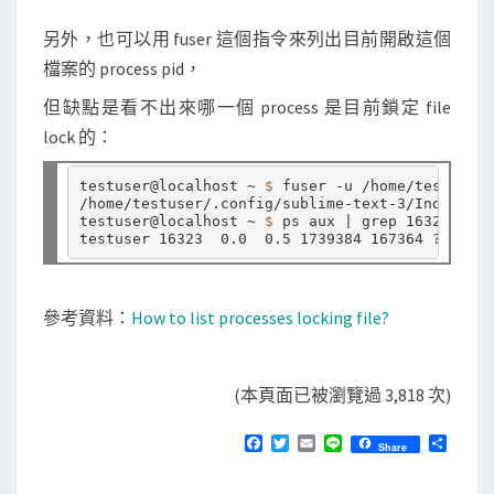
另外，也可以用 fuser 這個指令來列出目前開啟這個
檔案的 process pid，
但缺點是看不出來哪一個 process 是目前鎖定 file
lock 的：
testuser@localhost ~ 
$ 
fuser -u /home/testuser/
/home/testuser/.config/sublime-text-3/Index/LOC
testuser@localhost ~ 
$ 
ps aux | grep 16323

參考資料：
How to list processes locking file?
(本頁面已被瀏覽過 3,818 次)
F
T
E
L
分
Share
a
w
m
i
享
c
i
a
n