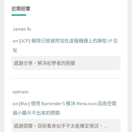
近期迴響
James Yu
on
[GCP] 刪除已經被附加在虛擬機器上的靜態 IP 位
址
感謝分享，解決初學者的困擾
ephrain
on
[Mac] 使用 Bartender 5 解決 Menu icon 因為空間
過小顯示不出來的問題
感謝提醒，目前看來似乎不太能確定情況， ...