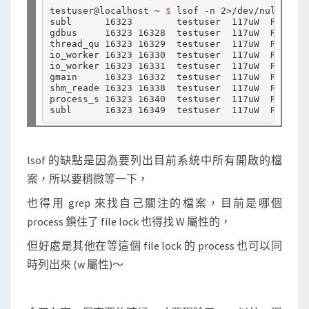
u
testuser@localhost ~ 
$ 
lsof -n 2>/dev/null | eg
s
subl      16323        testuser  117uW  REG  25
gdbus     16323 16328  testuser  117uW  REG  25
e
thread_qu 16323 16329  testuser  117uW  REG  25
io_worker 16323 16330  testuser  117uW  REG  25
r
io_worker 16323 16331  testuser  117uW  REG  25
指
gmain     16323 16332  testuser  117uW  REG  25
shm_reade 16323 16338  testuser  117uW  REG  25
令
process_s 16323 16340  testuser  117uW  REG  25
列
出
目
lsof 的缺點是因為要列出目前系統中所有開啟的檔
前
案，所以要稍微等一下，
鎖
也得用 grep 來找自己關注的檔案，目前是哪個
定
process 鎖住了 file lock 也得找 W 屬性的，
中
但好處是其他在等這個 file lock 的 process 也可以同
的
時列出來 (w 屬性)～
f
i
l