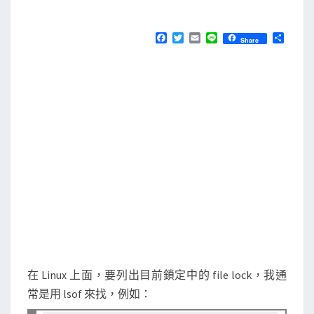
M
E
使
N
用
T
F
T
E
L
分
Share
S
a
w
m
i
享
l
c
i
a
n
e
t
i
e
s
b
t
l
o
o
e
o
r
f
k
,
l
s
l
o
c
k
s
在 Linux 上面，要列出目前鎖定中的 file lock，我通
,
常是用 lsof 來找，例如：
f