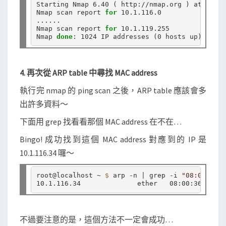
Starting Nmap 6.40 
(
 http://nmap.org 
)
 at 2014-
Nmap scan report 
for 
10.1.116.0

......

Nmap scan report 
for 
10.1.119.255

Nmap 
done
: 1024 IP addresses 
(
0 hosts up
)
4. 再次從 ARP table 中尋找 MAC address
執行完 nmap 的 ping scan 之後，ARP table 應該會多
出許多資料～
下面用 grep 找看看那個 MAC address 在不在…
Bingo! 成功找到這個 MAC address 對應到的 IP 是
10.1.116.34 囉～
root@localhost ~ 
$ 
arp -n | grep -i 
"08:00:36:f
不過要注意的是，這個方法不一定會成功…