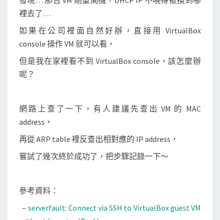
發現… 那台 VM 剛重開機，DHCP IP 不曉得被換到哪
l
裡去了…
B
o
如果在公司裡面自然好辦，直接用 VirtualBox
x
console 操作 VM 就可以看，
V
但是我在家裡看不到 VirtualBox console，該怎麼辦
M
呢？
目
前
網路上查了一下，有人建議先查出 VM 的 MAC
的
address，
I
P
再從 ARP table 裡反查出相對應的 IP address，
a
嘗試了幾次終於成功了，把步驟記錄一下～
d
d
r
參考資料：
e
–
serverfault: Connect via SSH to VirtualBox guest VM
s