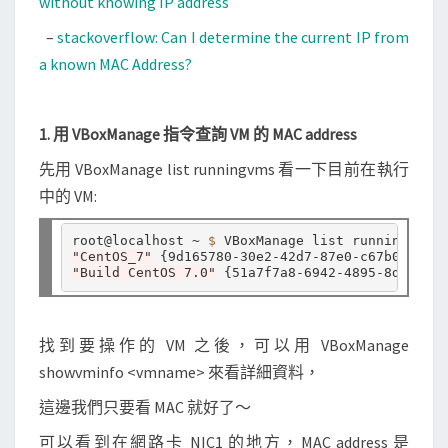
without knowing IP address
s
–
stackoverflow: Can I determine the current IP from
a known MAC Address?
1. 用 VBoxManage 指令查詢 VM 的 MAC address
先用 VBoxManage list runningvms 看一下目前在執行
中的 VM:
root@localhost ~ 
$ 
"CentOS_7"
{
9d165780-30e2-42d7-87e0-c67b01699bf
"Build CentOS 7.0"
{
51a7f7a8-6942-4895-8d7a-b05
找到要操作的 VM 之後，可以用 VBoxManage
showvminfo <vmname> 來看詳細資料，
這邊我們只要看 MAC 就好了～
可以看到在網路卡 NIC1 的地方，MAC address 是