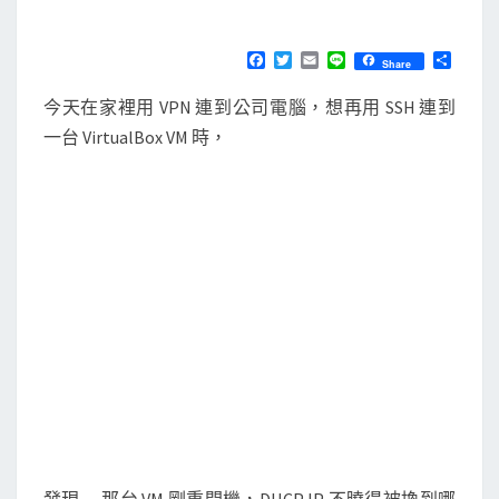
M
E
使
N
用
T
F
T
E
L
分
Share
S
a
w
m
i
享
n
c
i
a
n
今天在家裡用 VPN 連到公司電腦，想再用 SSH 連到
e
t
i
e
m
b
t
l
一台 VirtualBox VM 時，
a
o
e
o
r
p
k
輔
助
找
出
V
i
r
t
u
a