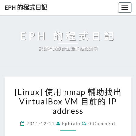
Skip
EPH 的程式日記
Togg
to
navig
content
EPH 的程式日記
記錄程式設計生活的點點滴滴
[
[Linux] 使用 nmap 輔助找出
L
VirtualBox VM 目前的 IP
i
address
n
u
C
2014-12-11
Ephrain
0 Comment
x
O
M
]