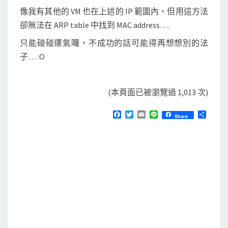
像我有其他的 VM 也在上述的 IP 範圍內，但用這方法
卻無法在 ARP table 中找到 MAC address….
只能碰碰運氣囉，不成功的話可能得再想想別的法
子… :O
(本頁面已被瀏覽過 1,013 次)
F
T
E
L
分
Share
a
w
m
i
享
c
i
a
n
e
t
i
e
b
t
l
o
e
o
r
k