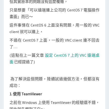
但其實原本的問題沒有這麼複雜，
t
O
只是想要「可以遠端連上公司的 CentOS 7 電腦操作
S
畫面」而已～
7
這件事情在 CentOS 6 上面沒有問題，用一般的 VNC
現
client 就可以連上，
有
不過在 CentOS 7 上面，一般的 VNC client 連不回去
的
了…
X
-
(這點在上一篇文章
設定 CentOS 7 上的 VNC 遠端桌
W
面
已經提過了)
i
n
為了解決這個問題，陸續試過幾個方法，但都沒有
d
成功：
o
w
1. 使用 TeamViewer
s
之前在 Windows 上使用 TeamViewer 的經驗還不錯，
e