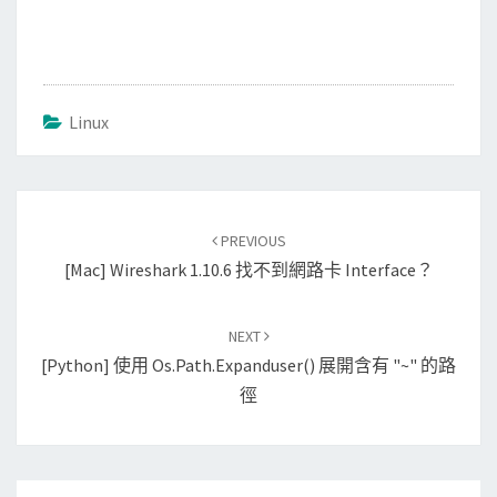
Linux
Post
PREVIOUS
navigation
[Mac] Wireshark 1.10.6 找不到網路卡 Interface？
NEXT
[Python] 使用 Os.path.expanduser() 展開含有 "~" 的路
徑