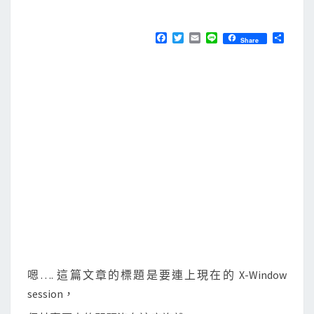
M
E
使
N
用
T
F
T
E
L
分
Share
S
a
w
m
i
享
N
c
i
a
n
e
t
i
e
o
b
t
l
M
o
e
o
r
a
k
c
h
i
n
e
連
上
C
嗯…. 這篇文章的標題是要連上現在的 X-Window
e
session，
n