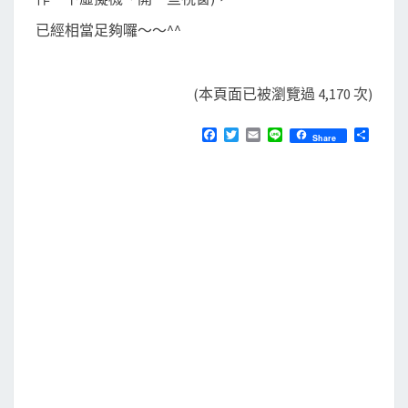
已經相當足夠囉～～^^
(本頁面已被瀏覽過 4,170 次)
F
T
E
L
分
Share
a
w
m
i
享
c
i
a
n
e
t
i
e
b
t
l
o
e
o
r
k