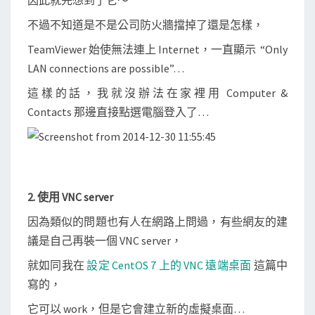
因此就先想到了它～
s
不過不知道是不是公司防火牆擋掉了還是怎樣，
s
TeamViewer 始使無法連上 Internet，一直顯示 “Only
i
LAN connections are possible”…
o
n
這樣的話，我就沒辦法在家裡用 Computer &
Contacts 那邊直接點選電腦登入了…
2. 使用 VNC server
因為類似的問題也有人在網路上問過，有些網友的建
議是自己再裝一個 VNC server，
就如同我在
設定 CentOS 7 上的 VNC 遠端桌面
這篇中
寫的，
它可以 work，但是它會建立新的虛擬桌面…