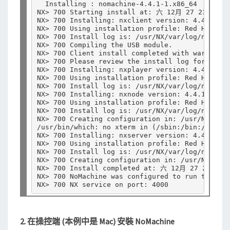
  Installing : nomachine-4.4.1-1.x86_64        
NX> 700 Starting install at: 六 12月 27 23:51:58
NX> 700 Installing: nxclient version: 4.4.1.

NX> 700 Using installation profile: Red Hat.

NX> 700 Install log is: /usr/NX/var/log/nxinsta
NX> 700 Compiling the USB module.

NX> 700 Client install completed with warnings.

NX> 700 Please review the install log for detai
NX> 700 Installing: nxplayer version: 4.4.1.

NX> 700 Using installation profile: Red Hat.

NX> 700 Install log is: /usr/NX/var/log/nxinsta
NX> 700 Installing: nxnode version: 4.4.1.

NX> 700 Using installation profile: Red Hat.

NX> 700 Install log is: /usr/NX/var/log/nxinsta
NX> 700 Creating configuration in: /usr/NX/etc/
/usr/bin/which: no xterm in (/sbin:/bin:/usr/sb
NX> 700 Installing: nxserver version: 4.4.1.

NX> 700 Using installation profile: Red Hat.

NX> 700 Install log is: /usr/NX/var/log/nxinsta
NX> 700 Creating configuration in: /usr/NX/etc/
NX> 700 Install completed at: 六 12月 27 23:52:2
NX> 700 NoMachine was configured to run the fol
2. 在操控端 (本例中是 Mac) 安裝 NoMachine