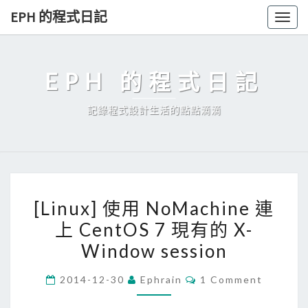
Skip
EPH 的程式日記
Togg
to
navig
content
EPH 的程式日記
記錄程式設計生活的點點滴滴
[
[Linux] 使用 NoMachine 連
L
上 CentOS 7 現有的 X-
i
Window session
n
u
C
2014-12-30
Ephrain
1 Comment
x
O
M
]