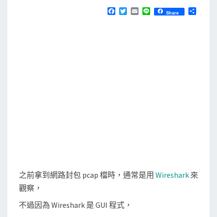
N
T
使
F
T
E
L
分
Share
S
a
w
m
i
享
用
c
i
a
n
e
t
i
e
t
b
t
l
s
o
e
o
r
h
k
a
r
k
檢
視
p
c
a
之前拿到網路封包 pcap 檔時，通常是用
Wireshark
來
p
觀察，
封
不過因為 Wireshark 是 GUI 程式，
包