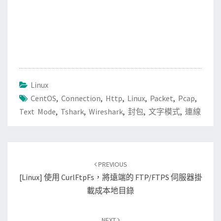
Linux
CentOS
,
Connection
,
Http
,
Linux
,
Packet
,
Pcap
,
Text Mode
,
Tshark
,
Wireshark
,
封包
,
文字模式
,
連線
Post
PREVIOUS
navigation
[Linux] 使用 CurlFtpFs，將遠端的 FTP/FTPS 伺服器掛
載成本地目錄
NEXT