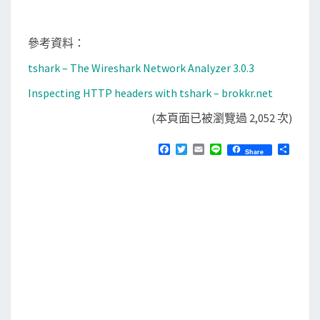
參考資料：
tshark – The Wireshark Network Analyzer 3.0.3
Inspecting HTTP headers with tshark – brokkr.net
(本頁面已被瀏覽過 2,052 次)
F
T
E
L
分
Share
a
w
m
i
享
c
i
a
n
e
t
i
e
b
t
l
o
e
o
r
k