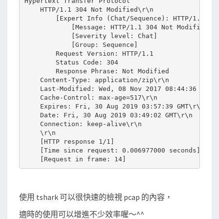
Hypertext Transfer Protocol

    HTTP/1.1 304 Not Modified\r\n

        [Expert Info (Chat/Sequence): HTTP/1.1 304
            [Message: HTTP/1.1 304 Not Modified\r\
            [Severity level: Chat]

            [Group: Sequence]

        Request Version: HTTP/1.1

        Status Code: 304

        Response Phrase: Not Modified

    Content-Type: application/zip\r\n

    Last-Modified: Wed, 08 Nov 2017 08:44:36 GMT\r
    Cache-Control: max-age=517\r\n

    Expires: Fri, 30 Aug 2019 03:57:39 GMT\r\n

    Date: Fri, 30 Aug 2019 03:49:02 GMT\r\n

    Connection: keep-alive\r\n

    \r\n

    [HTTP response 1/1]

    [Time since request: 0.006977000 seconds]

使用 tshark 可以很快速的檢視 pcap 的內容，
適時的使用可以增進不少效率喔～^^