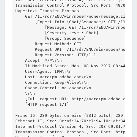
Transmission Control Protocol, Src Port: 49708 (49
Hypertext Transfer Protocol

    GET /11/rdr/ENU/win/nooem/none/message.zip HTT
        [Expert Info (Chat/Sequence): GET /11/rdr/
            [Message: GET /11/rdr/ENU/win/nooem/no
            [Severity level: Chat]

            [Group: Sequence]

        Request Method: GET

        Request URI: /11/rdr/ENU/win/nooem/none/me
        Request Version: HTTP/1.1

    Accept: */*\r\n

    If-Modified-Since: Mon, 08 Nov 2017 08:44:36 G
    User-Agent: IPM\r\n

    Host: acroipm.adobe.com\r\n

    Connection: Keep-Alive\r\n

    Cache-Control: no-cache\r\n

    \r\n

    [Full request URI: http://acroipm.adobe.com/11
    [HTTP request 1/1]

Frame 16: 289 bytes on wire (2312 bits), 289 bytes
Ethernet II, Src: 0c:af:34:70:f7:94 (0c:af:34:70:f
Internet Protocol Version 4, Src: 203.69.81.73 (20
Transmission Control Protocol, Src Port: http (80)