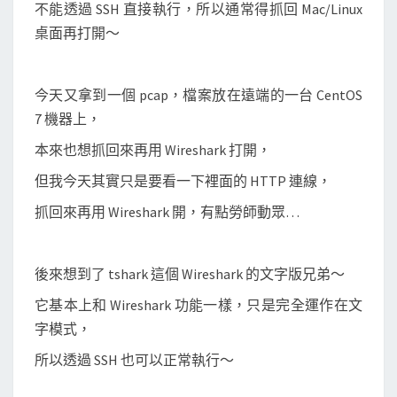
檔
不能透過 SSH 直接執行，所以通常得抓回 Mac/Linux
中
桌面再打開～
的
H
今天又拿到一個 pcap，檔案放在遠端的一台 CentOS
T
7 機器上，
T
P
本來也想抓回來再用 Wireshark 打開，
連
但我今天其實只是要看一下裡面的 HTTP 連線，
線
抓回來再用 Wireshark 開，有點勞師動眾…
後來想到了 tshark 這個 Wireshark 的文字版兄弟～
它基本上和 Wireshark 功能一樣，只是完全運作在文
字模式，
所以透過 SSH 也可以正常執行～