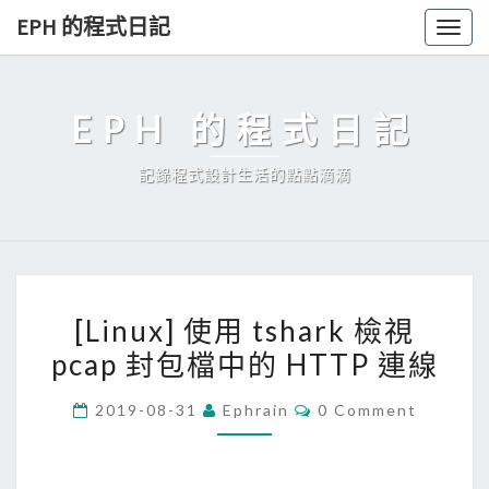
Skip
EPH 的程式日記
Togg
to
navig
content
EPH 的程式日記
記錄程式設計生活的點點滴滴
[
[Linux] 使用 tshark 檢視
L
pcap 封包檔中的 HTTP 連線
i
n
C
2019-08-31
Ephrain
0 Comment
u
O
M
x
M
E
]