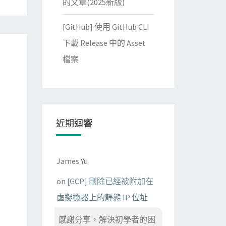
的文章(2025新版)
[GitHub] 使用 GitHub CLI
下載 Release 中的 Asset
檔案
近期迴響
James Yu
on
[GCP] 刪除已經被附加在
虛擬機器上的靜態 IP 位址
感謝分享，解決初學者的困