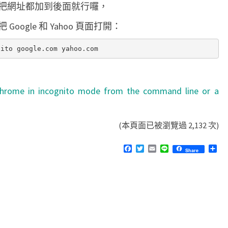
把網址都加到後面就行囉，
r
o
ogle 和 Yahoo 頁面打開：
m
e
無
痕
hrome in incognito mode from the command line or a
模
式
(本頁面已被瀏覽過 2,132 次)
F
T
E
L
分
Share
a
w
m
i
享
c
i
a
n
e
t
i
e
b
t
l
o
e
o
r
k