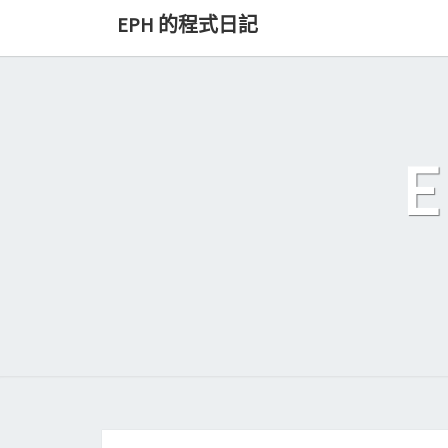
Skip
EPH 的程式日記
to
content