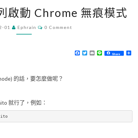
[
命令列啟動 Chrome 無痕模式
L
i
C
2-01
Ephrain
0 Comment
O
n
M
u
M
E
x
N
F
T
E
L
分
Share
T
a
w
m
i
享
]
S
c
i
a
n
，
e
t
i
e
在
b
t
l
o
e
命
 mode) 的話，要怎麼做呢？
o
r
令
k
列
nito 就行了，例如：
啟
動
C
h