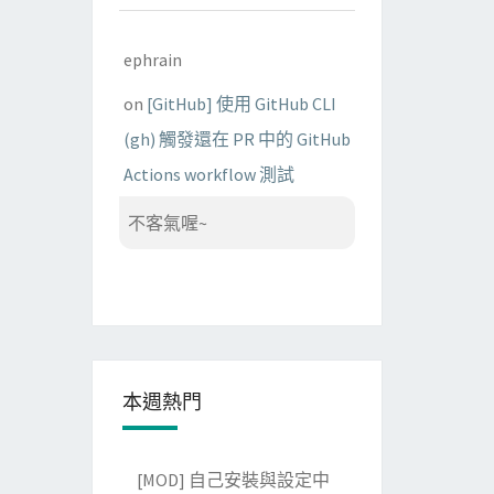
ephrain
on
[GitHub] 使用 GitHub CLI
(gh) 觸發還在 PR 中的 GitHub
Actions workflow 測試
不客氣喔~
本週熱門
[MOD] 自己安裝與設定中