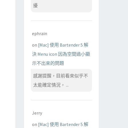
擾
ephrain
on
[Mac] 使用 Bartender 5 解
決 Menu icon 因為空間過小顯
示不出來的問題
感謝提醒，目前看來似乎不
太能確定情況， ...
Jerry
on
[Mac] 使用 Bartender 5 解