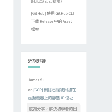
的文章(2025新版)
[GitHub] 使用 GitHub CLI
下載 Release 中的 Asset
檔案
近期迴響
James Yu
on
[GCP] 刪除已經被附加在
虛擬機器上的靜態 IP 位址
感謝分享，解決初學者的困