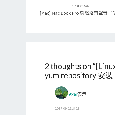
Post
PREVIOUS
navigation
[Mac] Mac Book Pro 突然沒有聲音
2 thoughts on “
[Lin
yum repository 安裝 
Axer
表示:
2017-09-2719:21