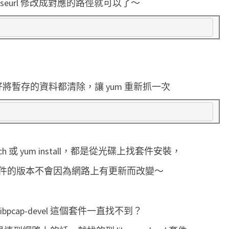
eurl 修改成對應的路徑就可以了～
i
t
o
r
y
安
因此最好將暫存的資料都清除，讓 yum 重新抓一次
裝
l
i
b
h 或 yum install，都是從光碟上找套件安裝，
p
件的版本不會因為網路上有更新而改變～
c
a
p
cap-devel 這個套件一直找不到？
-