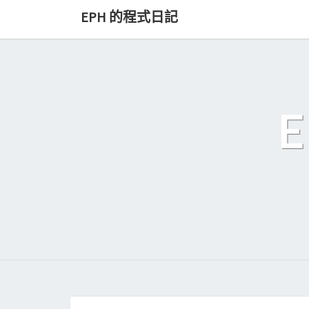
Skip
EPH 的程式日記
to
content