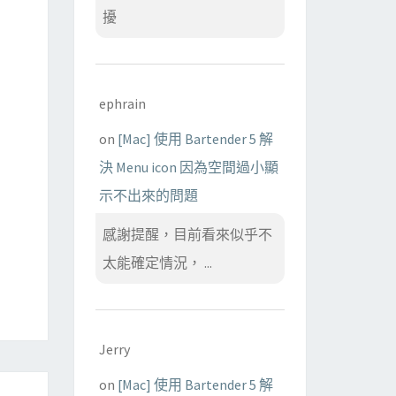
擾
ephrain
on
[Mac] 使用 Bartender 5 解
決 Menu icon 因為空間過小顯
示不出來的問題
感謝提醒，目前看來似乎不
太能確定情況， ...
Jerry
on
[Mac] 使用 Bartender 5 解