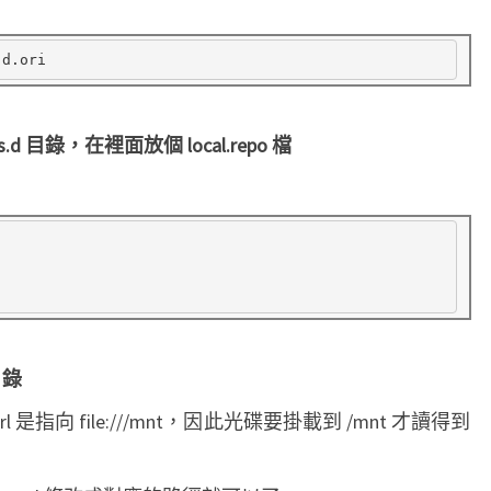
上
使
用
本
s.d 目錄，在裡面放個 local.repo 檔
地
端
的
y
u
m
r
 目錄
e
p
eurl 是指向 file:///mnt，因此光碟要掛載到 /mnt 才讀得到
o
s