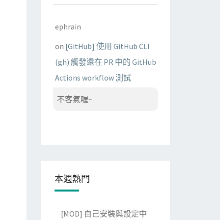
ephrain
on
[GitHub] 使用 GitHub CLI
(gh) 觸發還在 PR 中的 GitHub
Actions workflow 測試
不客氣喔~
本週熱門
[MOD] 自己安裝與設定中