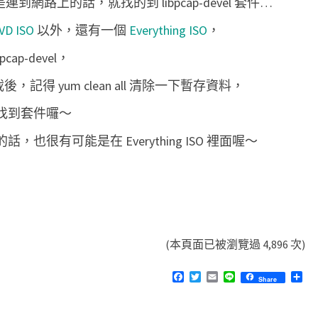
，而是連到網路上的話，就找的到 libpcap-devel 套件…
d
VD ISO
以外，還有一個
Everything ISO
，
e
v
p-devel，
e
掛載後，記得 yum clean all 清除一下暫存資料，
l
 就可以找到套件囉～
話，也很有可能是在 Everything ISO 裡面喔～
(本頁面已被瀏覽過 4,896 次)
F
T
E
L
分
Share
a
w
m
i
享
c
i
a
n
e
t
i
e