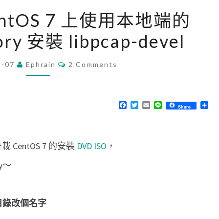
[
 CentOS 7 上使用本地端的
L
ory 安裝 libpcap-devel
i
n
C
1-07
Ephrain
u
2 Comments
O
M
x
M
]
E
N
F
T
E
L
分
Share
在
T
a
w
m
i
享
S
c
i
a
n
C
e
t
i
e
b
t
l
e
o
e
 CentOS 7 的安裝
DVD ISO
，
o
r
n
k
y～
t
O
S
.d 目錄改個名字
7