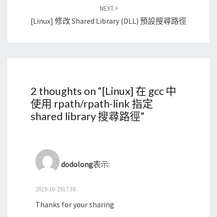
NEXT
[Linux] 修改 Shared Library (DLL) 預設搜尋路徑
2 thoughts on “
[Linux] 在 gcc 中
使用 rpath/rpath-link 指定
shared library 搜尋路徑
”
dodolong
表示:
2019-10-2917:38
Thanks for your sharing