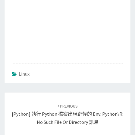
Linux
Post
PREVIOUS
navigation
[Python] 執行 Python 檔案出現奇怪的 Env: Python\r:
No Such File Or Directory 訊息