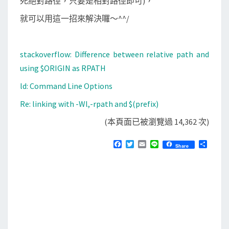
死絕對路徑，只要是相對路徑即可)，
就可以用這一招來解決囉～^^/
stackoverflow: Difference between relative path and
using $ORIGIN as RPATH
ld: Command Line Options
Re: linking with -Wl,-rpath and $(prefix)
(本頁面已被瀏覽過 14,362 次)
F
T
E
L
分
Share
a
w
m
i
享
c
i
a
n
e
t
i
e
b
t
l
o
e
o
r
k