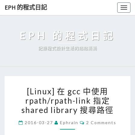
Skip
EPH 的程式日記
Togg
to
navig
content
EPH 的程式日記
記錄程式設計生活的點點滴滴
[
[Linux] 在 gcc 中使用
L
rpath/rpath-link 指定
i
shared library 搜尋路徑
n
u
C
2016-03-27
Ephrain
2 Comments
x
O
M
]