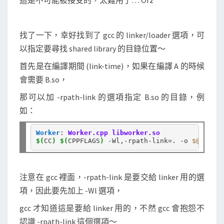
這是不可能被接受的，太難用了… Orz
b
r
找了一下，幸好找到了 gcc 的 linker/loader 選項，可
a
以指定要尋找 shared library 的目錄位置～
r
y
首先是在編譯期間 (link-time)，如果在編譯 A 的時候
搜
會需要 B.so，
尋
那可以加 -rpath-link 的選項指定 B.so 的目錄，例
路
如：
徑
Worker
:
Worker.cpp libworker.so
$(
CC
)
$(
CPPFLAGS
)
 -Wl,-rpath-link
=
. -o 
$@
$^
注意在 gcc 裡面，-rpath-link 是要交給 linker 用的選
項，因此要先加上 -Wl 選項，
gcc 才知道這是要給 linker 用的，不然 gcc 會抱怨不
認識 -rpath-link 這個選項～