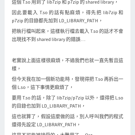
這個 T.so 用到了 lib7zip 和 p7zip 的 shared library，
t
h
因此要載入 T.so 的話有點麻煩，得先把 lib7zip 和
-
p7zip 的目錄都先加到 LD_LIBRARY_PATH，
l
把執行檔叫起來，這樣執行檔去載入 T.so 的話才不會
i
出現找不到 shared library 的錯誤…
n
k
指
老實說上面這樣很麻煩，不過我們也就一直先暫且這
定
樣，
s
但今天我在加一個新功能時，發現得把 T.so 再拆出一
h
個 L.so，這下事情更麻煩了，
a
要用 T.so 的話，除了 lib7zip/p7zip 以外，還得把 L.so
r
的目錄也加到 LD_LIBRARY_PATH，
e
d
這也就算了，假設這麼做的話，別人呼叫我們的程式
l
還得先設定 LD_LIBRARY_PATH，
i