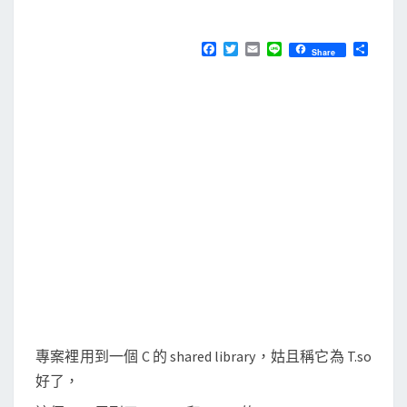
M
E
在
N
g
T
F
T
E
L
分
Share
S
a
w
m
i
享
c
c
i
a
n
e
t
i
e
c
b
t
l
中
o
e
o
r
使
k
用
r
p
a
t
h
/
r
專案裡用到一個 C 的 shared library，姑且稱它為 T.so
p
好了，
a