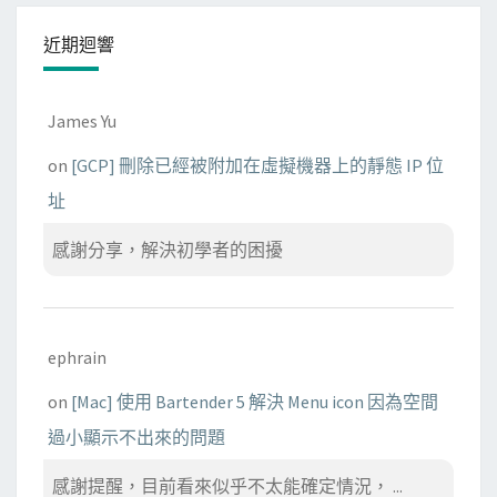
近期迴響
James Yu
on
[GCP] 刪除已經被附加在虛擬機器上的靜態 IP 位
址
感謝分享，解決初學者的困擾
ephrain
on
[Mac] 使用 Bartender 5 解決 Menu icon 因為空間
過小顯示不出來的問題
感謝提醒，目前看來似乎不太能確定情況， ...