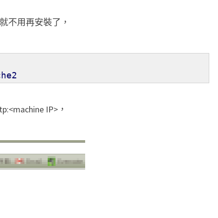
2
r 的話就不用再安裝了，
.
0
4
上
he2
安
裝
achine IP>，
M
o
i
n
M
o
i
n