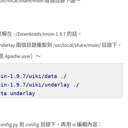
r/local/share/moin 這個目錄下面～
~/Downloads/moin-1.9.7 的話，
nderlay 兩個目錄複製到 /usr/local/share/moin/ 目錄下，
 Apache user）～
/
oin-1.9.7
/
wiki
/
data .
/
oin-1.9.7
/
wiki
/
underlay .
/
ta underlay
config.py 到 config 目錄下，再用 vi 編輯內容：