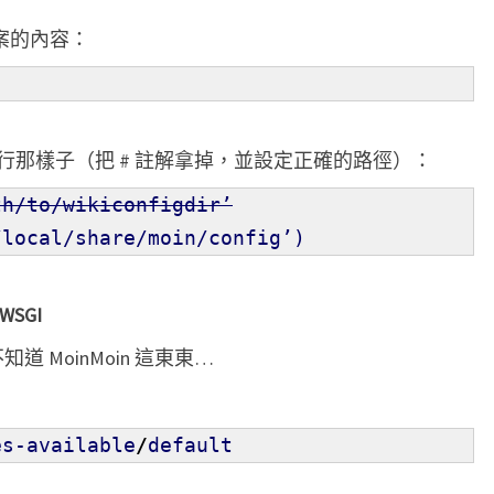
檔案的內容：
那樣子（把 # 註解拿掉，並設定正確的路徑）：
th/to/wikiconfigdir’
/local/share/moin/config’
)
WSGI
道 MoinMoin 這東東…
es-available
/
default