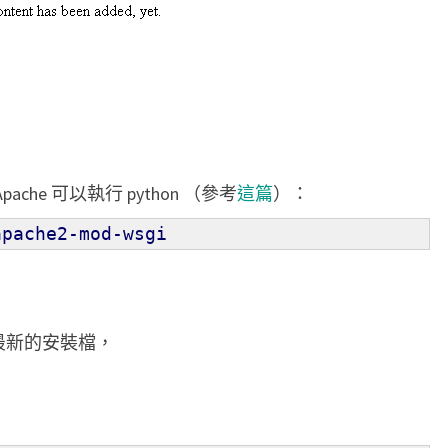
w
i
k
i
ache 可以執行 python （參考
這篇
）：
pache2-mod-wsgi
最新的安裝檔，