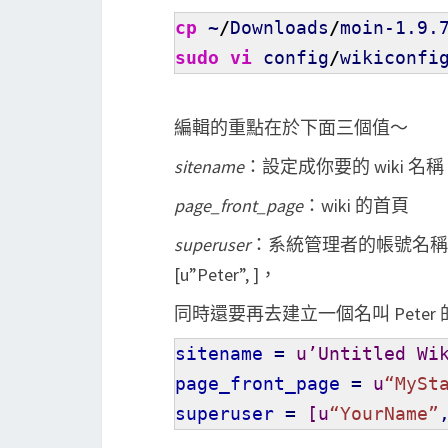
cp
~
/
Downloads
/
moin-1.9.
sudo
vi
config
/
wikiconfi
編輯的重點在於下面三個值～
sitename
：設定成你要的 wiki 名稱
page_front_page
：wiki 的首頁
superuser
：系統管理者的帳號名稱。假設
[u”Peter”, ]，
同時還要再去建立一個名叫 Peter
sitename
=
u’Untitled Wi
page_front_page
=
u
“MySt
superuser
=
[
u
“YourName”