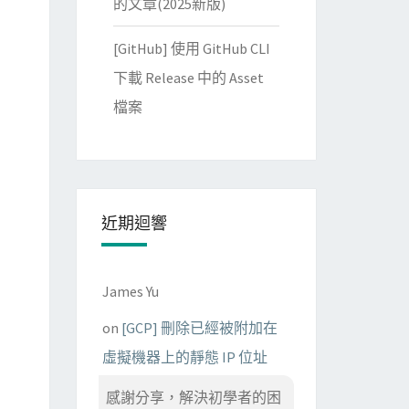
的文章(2025新版)
[GitHub] 使用 GitHub CLI
下載 Release 中的 Asset
檔案
近期迴響
James Yu
on
[GCP] 刪除已經被附加在
虛擬機器上的靜態 IP 位址
感謝分享，解決初學者的困