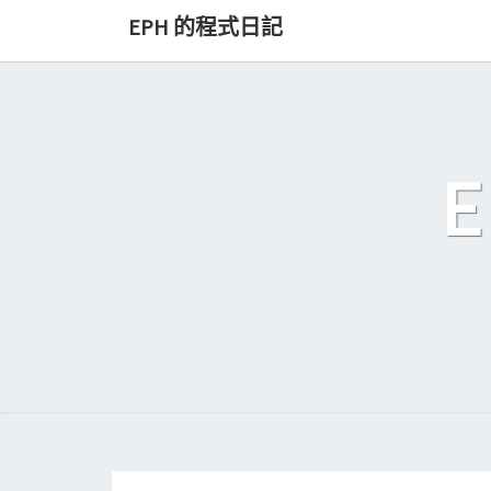
Skip
EPH 的程式日記
to
content