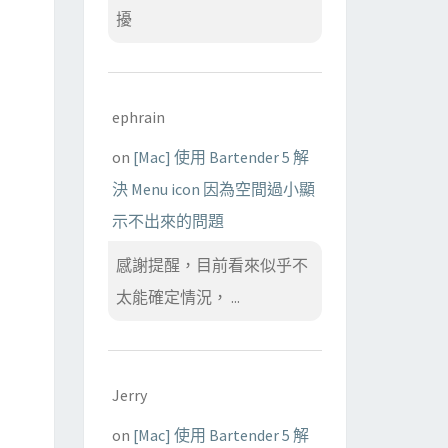
擾
ephrain
on
[Mac] 使用 Bartender 5 解
決 Menu icon 因為空間過小顯
示不出來的問題
感謝提醒，目前看來似乎不
太能確定情況， ...
Jerry
on
[Mac] 使用 Bartender 5 解