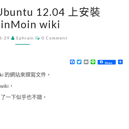
[
 Ubuntu 12.04 上安裝
L
inMoin wiki
i
n
C
6-29
Ephrain
u
0 Comment
O
M
x
M
]
E
N
F
T
E
L
分
Share
在
T
a
w
m
i
享
S
c
i
a
n
U
ki 的網站來撰寫文件，
e
t
i
e
b
t
l
b
o
e
iki，
o
r
u
k
試用了一下似乎也不錯，
n
t
u
1