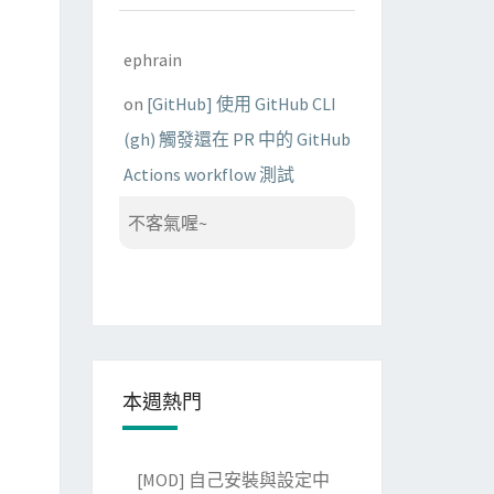
ephrain
on
[GitHub] 使用 GitHub CLI
(gh) 觸發還在 PR 中的 GitHub
Actions workflow 測試
不客氣喔~
本週熱門
[MOD] 自己安裝與設定中