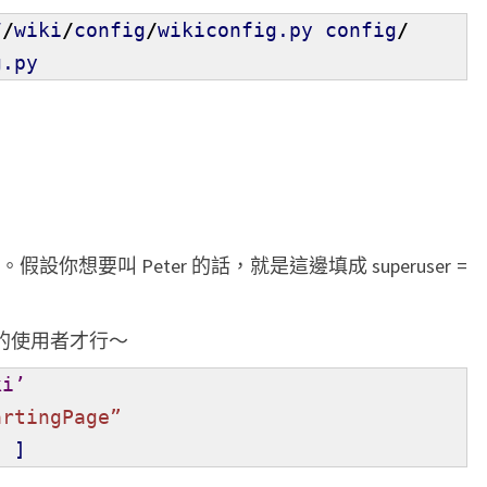
7
/
wiki
/
config
/
wikiconfig.py config
/
g.py
你想要叫 Peter 的話，就是這邊填成 superuser =
 的使用者才行～
ki’
artingPage”
,
]