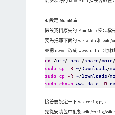
剛安裝好的 MoinMoin 預設會放在 /us
4. 設定 MoinMoin
假設我們原先的 MoinMoin 安裝檔是解在 
要先把那下面的 wiki/data 和 wiki/u
並把 owner 改成 www-data （也就是
cd
/
usr
/
local
/
share
/
moin
sudo
cp
-R
~
/
Downloads
/
m
sudo
cp
-R
~
/
Downloads
/
m
sudo
chown
www-data
-R
da
接著要設定一下 wikiconfig.py，
先從安裝包中複製 wiki/config/wiki