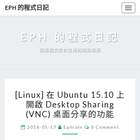
Skip
EPH 的程式日記
Togg
to
navig
content
EPH 的程式日記
記錄程式設計生活的點點滴滴
[
[Linux] 在 Ubuntu 15.10 上
L
開啟 Desktop Sharing
i
(VNC) 桌面分享的功能
n
u
C
2016-05-17
Ephrain
0 Comment
x
O
M
]