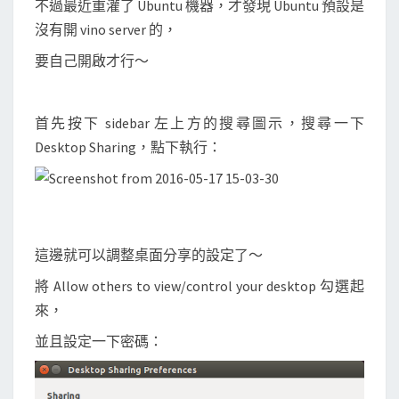
不過最近重灌了 Ubuntu 機器，才發現 Ubuntu 預設是
e
沒有開 vino server 的，
s
k
要自己開啟才行～
t
o
首先按下 sidebar 左上方的搜尋圖示，搜尋一下
p
Desktop Sharing，點下執行：
S
h
a
r
i
這邊就可以調整桌面分享的設定了～
n
將 Allow others to view/control your desktop 勾選起
g
來，
(
並且設定一下密碼：
V
N
C