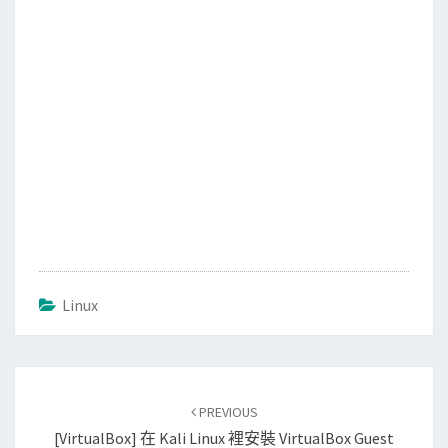
k
Linux
Post
PREVIOUS
navigation
[VirtualBox] 在 Kali Linux 裡安裝 VirtualBox Guest