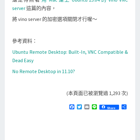
server
這篇的內容，
將 vino server 的加密選項關閉才行喔～
參考資料：
Ubuntu Remote Desktop: Built-In, VNC Compatible &
Dead Easy
No Remote Desktop in 11.10?
(本頁面已被瀏覽過 1,293 次)
F
T
E
L
分
Share
a
w
m
i
享
c
i
a
n
e
t
i
e
b
t
l
o
e
o
r