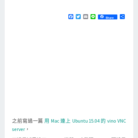
M
E
在
N
U
T
F
T
E
L
分
Share
S
a
w
m
i
享
b
c
i
a
n
e
t
i
e
u
b
t
l
n
o
e
o
r
t
k
u
1
5
.
1
0
上
開
之前寫過一篇
用 Mac 連上 Ubuntu 15.04 的 vino VNC
啟
server
，
D