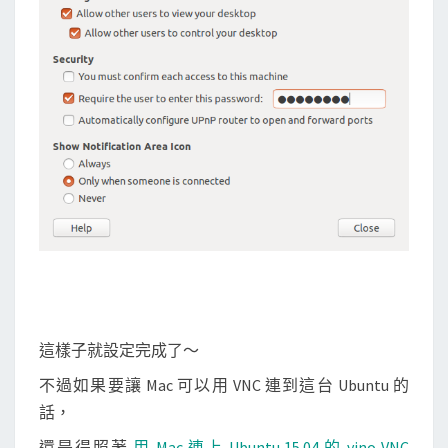
)
桌
面
分
享
的
功
能
這樣子就設定完成了～
不過如果要讓 Mac 可以用 VNC 連到這台 Ubuntu 的
話，
還是得照著
用 Mac 連上 Ubuntu 15.04 的 vino VNC