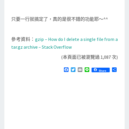
只要一行就搞定了，真的是很不錯的功能耶～^^
參考資料：
gzip – How do I delete a single file from a
tar.gz archive – Stack Overflow
(本頁面已被瀏覽過 1,087 次)
F
T
E
L
分
Share
a
w
m
i
享
c
i
a
n
e
t
i
e
b
t
l
o
e
o
r
k