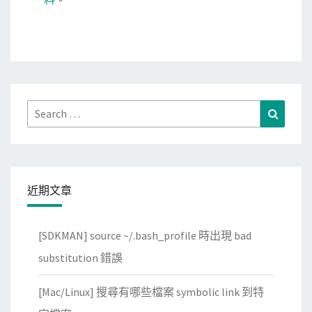
Search
Search
for:
近期文章
[SDKMAN] source ~/.bash_profile 時出現 bad
substitution 錯誤
[Mac/Linux] 搜尋有哪些檔案 symbolic link 到特