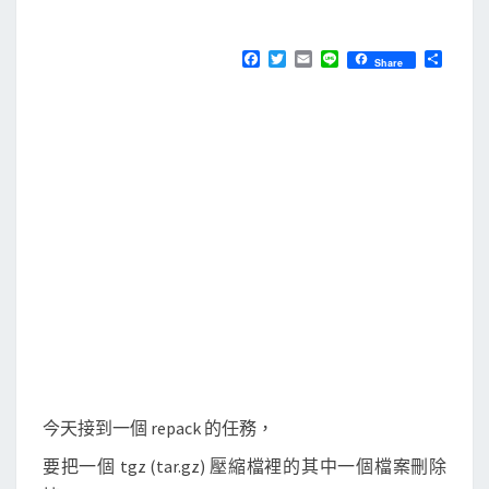
M
E
從
N
t
T
F
T
E
L
分
Share
S
a
w
m
i
享
g
c
i
a
n
e
t
i
e
z
b
t
l
(
o
e
o
r
t
k
a
r
.
g
z
)
檔
中
今天接到一個 repack 的任務，
排
要把一個 tgz (tar.gz) 壓縮檔裡的其中一個檔案刪除
除