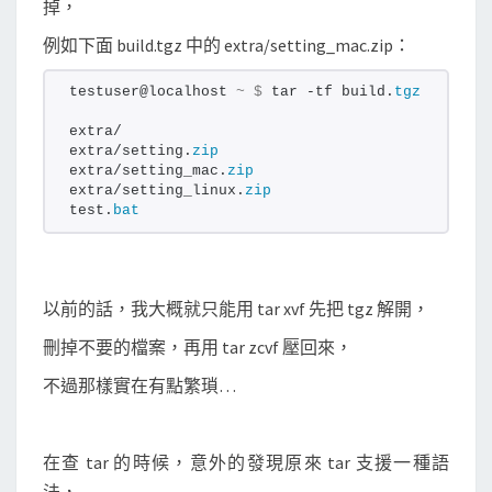
掉，
掉
特
例如下面 build.tgz 中的 extra/setting_mac.zip：
定
testuser@localhost 
~
$
 tar -tf build.
tgz
檔
案
extra/
extra/setting.
zip
，
extra/setting_mac.
zip
建
extra/setting_linux.
zip
test.
bat
立
新
的
t
以前的話，我大概就只能用 tar xvf 先把 tgz 解開，
g
刪掉不要的檔案，再用 tar zcvf 壓回來，
z
不過那樣實在有點繁瑣…
檔
案
在查 tar 的時候，意外的發現原來 tar 支援一種語