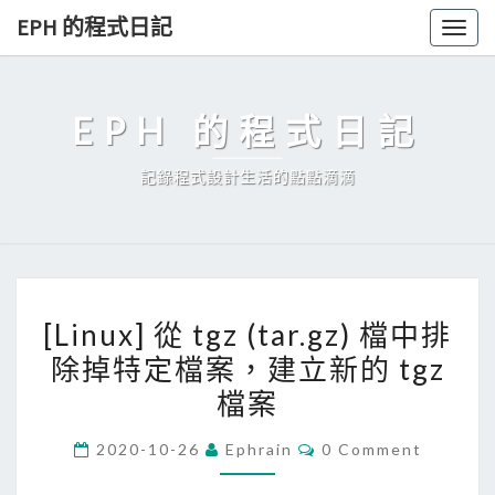
Skip
EPH 的程式日記
Togg
to
navig
content
EPH 的程式日記
記錄程式設計生活的點點滴滴
[
[Linux] 從 tgz (tar.gz) 檔中排
L
除掉特定檔案，建立新的 tgz
i
檔案
n
u
C
2020-10-26
Ephrain
0 Comment
x
O
M
]