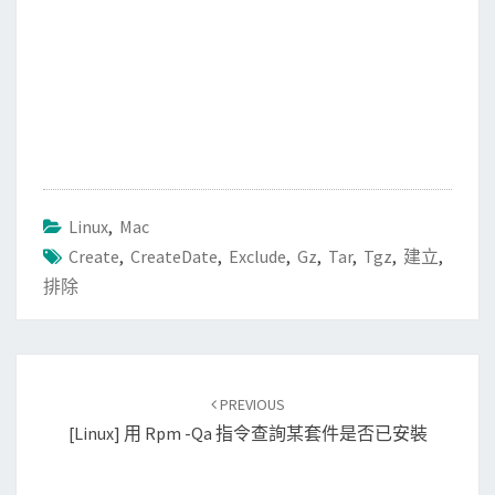
Linux
,
Mac
Create
,
CreateDate
,
Exclude
,
Gz
,
Tar
,
Tgz
,
建立
,
排除
Post
PREVIOUS
navigation
[Linux] 用 Rpm -qa 指令查詢某套件是否已安裝