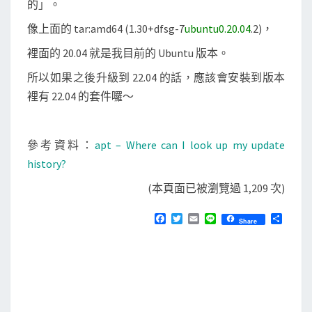
的」。
像上面的 tar:amd64 (1.30+dfsg-7
ubuntu0.20.04
.2)，
裡面的 20.04 就是我目前的 Ubuntu 版本。
所以如果之後升級到 22.04 的話，應該會安裝到版本
裡有 22.04 的套件囉～
參考資料：
apt – Where can I look up my update
history?
(本頁面已被瀏覽過 1,209 次)
F
T
E
L
分
Share
a
w
m
i
享
c
i
a
n
e
t
i
e
b
t
l
o
e
o
r
k