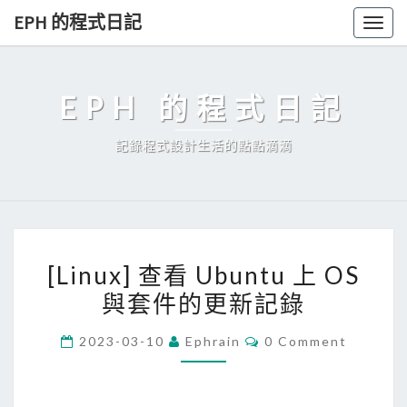
Skip
EPH 的程式日記
Togg
to
navig
content
EPH 的程式日記
記錄程式設計生活的點點滴滴
[
[Linux] 查看 Ubuntu 上 OS
L
與套件的更新記錄
i
n
C
2023-03-10
Ephrain
0 Comment
u
O
M
x
M
E
]