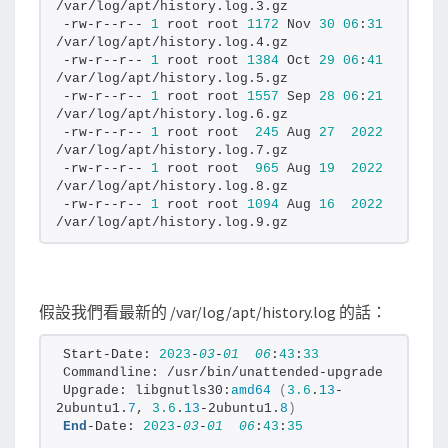
/var/log/apt/history.log.3.gz
-rw-r--r-- 
1
 root root 
1172
 Nov 
30
06
:
31
/var/log/apt/history.log.4.gz
-rw-r--r-- 
1
 root root 
1384
 Oct 
29
06
:
41
/var/log/apt/history.log.5.gz
-rw-r--r-- 
1
 root root 
1557
 Sep 
28
06
:
21
/var/log/apt/history.log.6.gz
-rw-r--r-- 
1
 root root  
245
 Aug 
27
2022
/var/log/apt/history.log.7.gz
-rw-r--r-- 
1
 root root  
965
 Aug 
19
2022
/var/log/apt/history.log.8.gz
-rw-r--r-- 
1
 root root 
1094
 Aug 
16
2022
/var/log/apt/history.log.9.gz
假設我們看最新的 /var/log/apt/history.log 的話：
Start-Date: 
2023
-
03
-
01
06
:
43
:
33
Commandline: /usr/bin/unattended-upgrade
Upgrade: libgnutls30:
amd64
(
3.6
.
13
-
2ubuntu1.
7
, 
3.6
.
13
-2ubuntu1.
8
)
End
-Date: 
2023
-
03
-
01
06
:
43
:
35