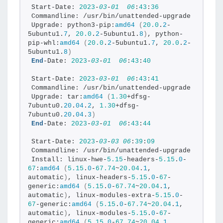
Start-Date: 
2023
-
03
-
01
06
:
43
:
36
Commandline: /usr/bin/unattended-upgrade
Upgrade: python3-pip:
amd64
(
20.0
.
2
-
5ubuntu1.
7
, 
20.0
.
2
-5ubuntu1.
8
)
, python-
pip-whl:
amd64
(
20.0
.
2
-5ubuntu1.
7
, 
20.0
.
2
-
5ubuntu1.
8
)
End
-Date: 
2023
-
03
-
01
06
:
43
:
40
Start-Date: 
2023
-
03
-
01
06
:
43
:
41
Commandline: /usr/bin/unattended-upgrade
Upgrade: tar:
amd64
(
1.30
+dfsg-
7ubuntu0.
20
.
04
.
2
, 
1.30
+dfsg-
7ubuntu0.
20
.
04
.
3
)
End
-Date: 
2023
-
03
-
01
06
:
43
:
44
Start-Date: 
2023
-
03
-
03
06
:
39
:
09
Commandline: /usr/bin/unattended-upgrade
Install: linux-hwe-
5.15
-headers-
5.15
.
0
-
67
:
amd64
(
5.15
.
0
-
67.74
~
20.04
.
1
, 
automatic
)
, linux-headers-
5.15
.
0
-
67
-
generic:
amd64
(
5.15
.
0
-
67.74
~
20.04
.
1
, 
automatic
)
, linux-modules-extra-
5.15
.
0
-
67
-generic:
amd64
(
5.15
.
0
-
67.74
~
20.04
.
1
, 
automatic
)
, linux-modules-
5.15
.
0
-
67
-
generic:
amd64
(
5.15
.
0
-
67.74
~
20.04
.
1
, 