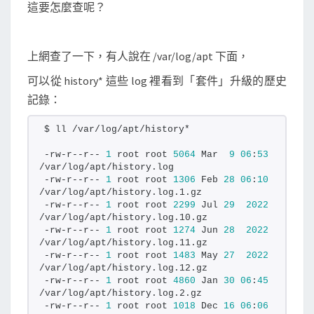
新
這要怎麼查呢？
記
錄
上網查了一下，有人說在 /var/log/apt 下面，
可以從 history* 這些 log 裡看到「套件」升級的歷史
記錄：
$ ll /var/log/apt/history*
-rw-r--r-- 
1
 root root 
5064
 Mar  
9
06
:
53
/var/log/apt/history.log
-rw-r--r-- 
1
 root root 
1306
 Feb 
28
06
:
10
/var/log/apt/history.log.1.gz
-rw-r--r-- 
1
 root root 
2299
 Jul 
29
2022
/var/log/apt/history.log.10.gz
-rw-r--r-- 
1
 root root 
1274
 Jun 
28
2022
/var/log/apt/history.log.11.gz
-rw-r--r-- 
1
 root root 
1483
 May 
27
2022
/var/log/apt/history.log.12.gz
-rw-r--r-- 
1
 root root 
4860
 Jan 
30
06
:
45
/var/log/apt/history.log.2.gz
-rw-r--r-- 
1
 root root 
1018
 Dec 
16
06
:
06