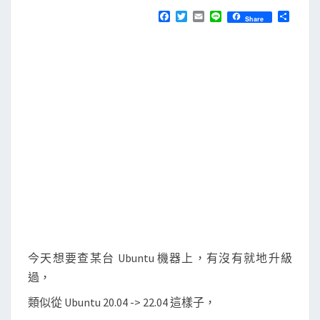
N
T
查
F
T
E
L
分
Share
S
a
w
m
i
享
看
c
i
a
n
e
t
i
e
U
b
t
l
b
o
e
o
r
u
k
n
t
u
上
O
S
與
套
今天想要查某台 Ubuntu 機器上，有沒有就地升級
件
過，
的
類似從 Ubuntu 20.04 -> 22.04 這樣子，
更