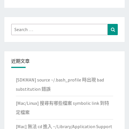
Search
Search
for:
近期文章
[SDKMAN] source ~/.bash_profile 時出現 bad
substitution 錯誤
[Mac/Linux] 搜尋有哪些檔案 symbolic link 到特
定檔案
[Mac] 無法 cd 進入 ~/Library/Application Support