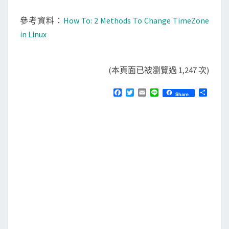
參考資料：
How To: 2 Methods To Change TimeZone
in Linux
(本頁面已被瀏覽過 1,247 次)
F
T
E
L
分
Share
a
w
m
i
享
c
i
a
n
e
t
i
e
b
t
l
o
e
o
r
k