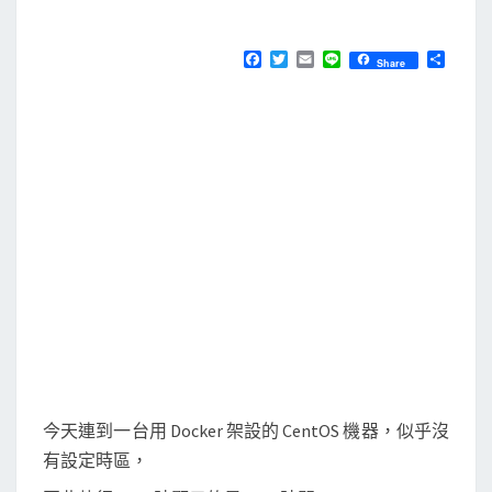
M
E
用
N
命
T
F
T
E
L
分
Share
S
a
w
m
i
享
令
c
i
a
n
e
t
i
e
列
b
t
l
指
o
e
o
r
令
k
，
修
改
D
o
c
k
e
今天連到一台用 Docker 架設的 CentOS 機器，似乎沒
r
有設定時區，
c