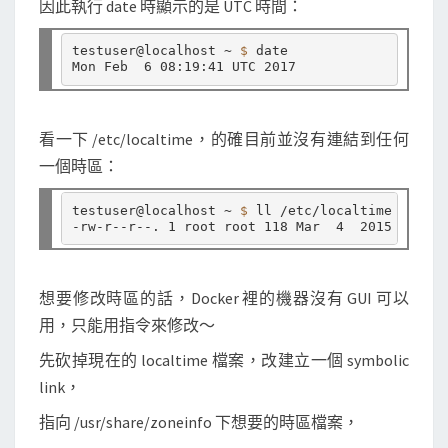
因此執行 date 時顯示的是 UTC 時間：
o
n
testuser@localhost ~ 
$ 
date

t
a
i
看一下 /etc/localtime，的確目前並沒有連結到任何
n
一個時區：
e
r
testuser@localhost ~ 
$ 
ll /etc/localtime

中
的
系
想要修改時區的話，Docker 裡的機器沒有 GUI 可以
統
用，只能用指令來修改～
時
區
先砍掉現在的 localtime 檔案，改建立一個 symbolic
link，
指向 /usr/share/zoneinfo 下想要的時區檔案，