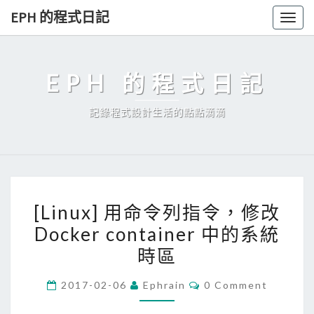
Skip
EPH 的程式日記
Togg
to
navig
content
EPH 的程式日記
記錄程式設計生活的點點滴滴
[
[Linux] 用命令列指令，修改
L
Docker container 中的系統
i
時區
n
u
C
2017-02-06
Ephrain
0 Comment
x
O
M
]