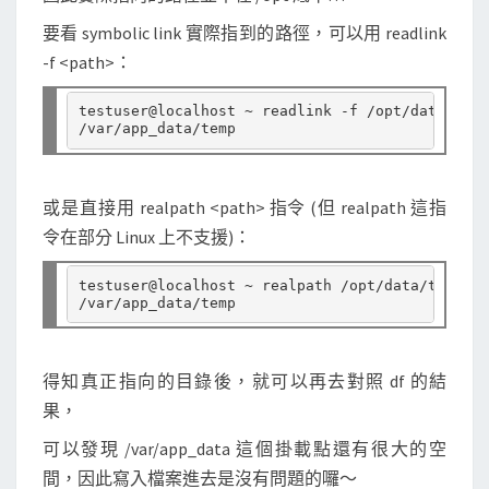
i
要看 symbolic link 實際指到的路徑，可以用 readlink
l
-f <path>：
e
真
testuser@localhost ~ readlink -f /opt/data/temp

正
指
向
或是直接用 realpath <path> 指令 (但 realpath 這指
的
令在部分 Linux 上不支援)：
目
錄
testuser@localhost ~ realpath /opt/data/temp

/
檔
案
得知真正指向的目錄後，就可以再去對照 df 的結
果，
可以發現 /var/app_data 這個掛載點還有很大的空
間，因此寫入檔案進去是沒有問題的囉～