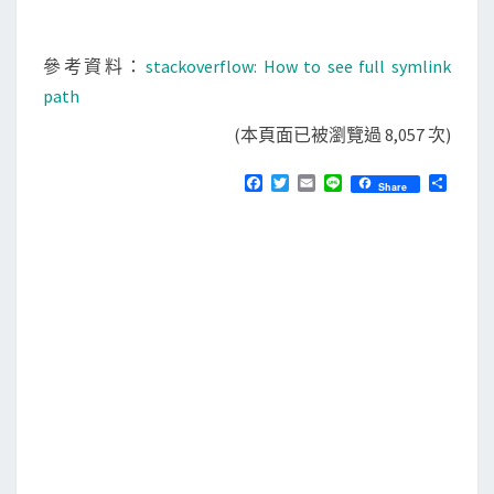
參考資料：
stackoverflow: How to see full symlink
path
(本頁面已被瀏覽過 8,057 次)
F
T
E
L
分
Share
a
w
m
i
享
c
i
a
n
e
t
i
e
b
t
l
o
e
o
r
k