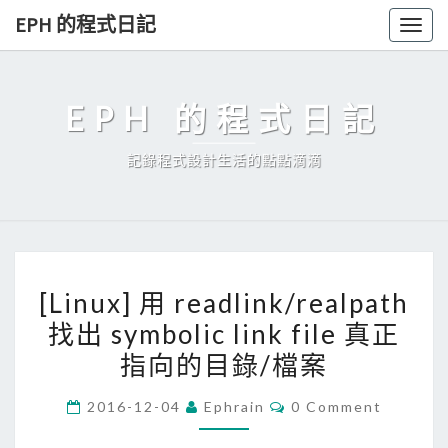
Skip
EPH 的程式日記
Togg
to
navig
content
EPH 的程式日記
記錄程式設計生活的點點滴滴
[
[Linux] 用 readlink/realpath
L
找出 symbolic link file 真正
i
指向的目錄/檔案
n
u
C
2016-12-04
Ephrain
0 Comment
x
O
M
]