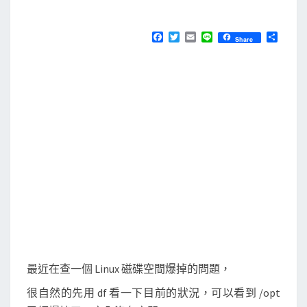
M
E
用
N
r
T
F
T
E
L
分
Share
S
a
w
m
i
享
e
c
i
a
n
e
t
i
e
a
b
t
l
d
o
e
o
r
l
k
i
n
k
/
r
e
a
l
最近在查一個 Linux 磁碟空間爆掉的問題，
p
很自然的先用 df 看一下目前的狀況，可以看到 /opt
a