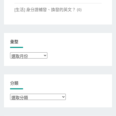
[生活] 身分證補發、換發的英文？
(0)
彙整
彙
整
分類
分
類