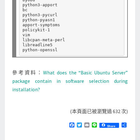
python3-apport

bc

python3-pycurl

python-pyasn1

apport-symptoms

policykit-1

vim

libcpan-meta-perl

libreadline5

參考資料：
What does the “Basic Ubuntu Server”
package contain in software selection during
installation?
(本頁面已被瀏覽過 632 次)
F
T
E
L
分
Share
a
w
m
i
享
c
i
a
n
e
t
i
e