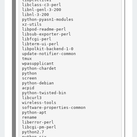
libclass-c3-perl

libnl-genl-3-200

libnl-3-200

python-pyasn1-modules

xz-utils

libpod-readme-perl

libsub-exporter-perl

libfcgi-perl

libterm-ui-perl

libpolkit-backend-1-0

update-notifier-common

tmux

wpasupplicant

python-chardet

python

screen

python-debian

acpid

python-twisted-bin

libcurl3

wireless-tools

software-properties-common

python-apt

rename

liberror-perl

libcgi-pm-perl

python2.7

python-six
