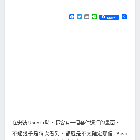
M
E
用
N
t
T
F
T
E
L
分
Share
S
a
w
m
i
享
a
c
i
a
n
e
t
i
e
s
b
t
l
k
o
e
o
r
s
k
e
l
查
詢
U
b
u
n
在安裝 Ubuntu 時，都會有一個套件選擇的畫面，
t
不過幾乎是每次看到，都還是不太確定那個 “Basic
u