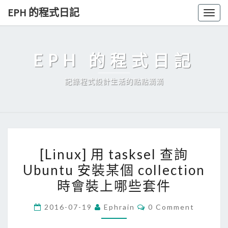
Skip
EPH 的程式日記
Togg
to
navig
content
EPH 的程式日記
記錄程式設計生活的點點滴滴
[
[Linux] 用 tasksel 查詢
L
Ubuntu 安裝某個 collection
i
時會裝上哪些套件
n
u
C
2016-07-19
Ephrain
0 Comment
x
O
M
]