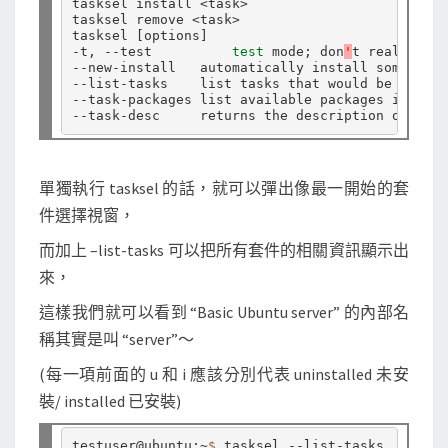
tasksel install <task>

上
tasksel remove <task>

tasksel 
[
options
]
哪
-t, --test          
test 
mode; don
'
t really 
do 
--new-install   automatically install some task
些
--list-tasks    list tasks that would be displa
套
--task-packages list available packages in a ta
件
單獨執行 tasksel 的話，就可以彈出像最一開始的套
件選擇視窗，
而加上 –list-tasks 可以把所有套件的相關資訊顯示出
來，
這樣我們就可以看到 “Basic Ubuntu server” 的內部名
稱其實是叫 “server”～
(每一項前面的 u 和 i 應該分別代表 uninstalled 未安
裝/ installed 已安裝)
testuser@ubuntu:~
$ 
tasksel --list-tasks
