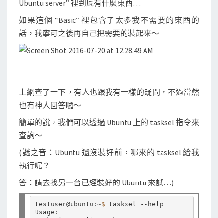
Ubuntu server” 裡到底有什麼東西…
安
裝
如果這個 “Basic” 裡包含了太多我不需要的東西的
某
話，我寧可之後再自己把需要的裝起來～
個
c
o
l
上網查了一下，有人也跟我有一樣的疑問，不過當然
l
也有神人回答囉～
e
c
簡單的說，我們可以透過 Ubuntu 上的 tasksel 指令來
t
查詢～
i
(謎之音：Ubuntu 還沒裝好前，哪來的 tasksel 給我
o
執行呢？
n
答：請去找另一台已經裝好的 Ubuntu 來試…)
時
會
testuser@ubuntu:~
$ 
tasksel --help

裝
Usage:
