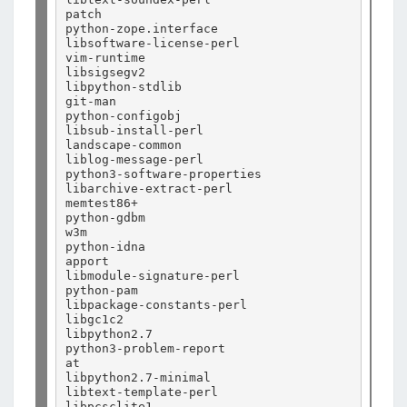
patch

python-zope.interface

libsoftware-license-perl

vim-runtime

libsigsegv2

libpython-stdlib

git-man

python-configobj

libsub-install-perl

landscape-common

liblog-message-perl

python3-software-properties

libarchive-extract-perl

memtest86+

python-gdbm

w3m

python-idna

apport

libmodule-signature-perl

python-pam

libpackage-constants-perl

libgc1c2

libpython2.7

python3-problem-report

at

libpython2.7-minimal

libtext-template-perl

libpcsclite1
