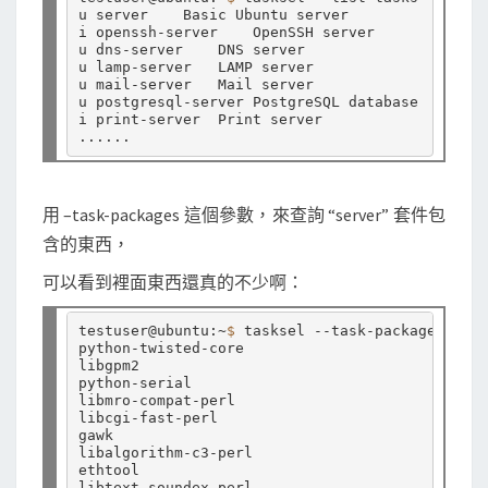
u server    Basic Ubuntu server

i openssh-server    OpenSSH server

u dns-server    DNS server

u lamp-server   LAMP server

u mail-server   Mail server

u postgresql-server PostgreSQL database

i print-server  Print server

用 –task-packages 這個參數，來查詢 “server” 套件包
含的東西，
可以看到裡面東西還真的不少啊：
testuser@ubuntu:~
$ 
tasksel --task-packages serv
python-twisted-core

libgpm2

python-serial

libmro-compat-perl

libcgi-fast-perl

gawk

libalgorithm-c3-perl

ethtool

libtext-soundex-perl
