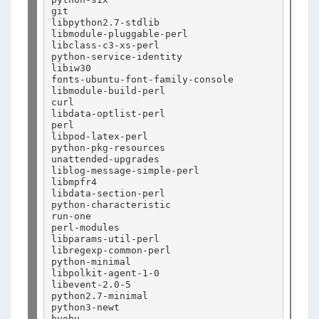
git

libpython2.7-stdlib

libmodule-pluggable-perl

libclass-c3-xs-perl

python-service-identity

libiw30

fonts-ubuntu-font-family-console

libmodule-build-perl

curl

libdata-optlist-perl

perl

libpod-latex-perl

python-pkg-resources

unattended-upgrades

liblog-message-simple-perl

libmpfr4

libdata-section-perl

python-characteristic

run-one

perl-modules

libparams-util-perl

libregexp-common-perl

python-minimal

libpolkit-agent-1-0

libevent-2.0-5

python2.7-minimal

python3-newt

byobu
