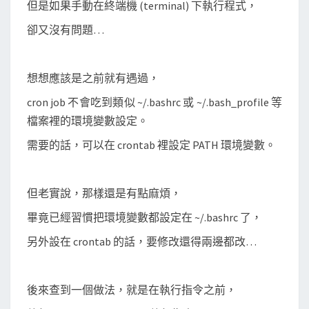
以
但是如果手動在終端機 (terminal) 下執行程式，
使
卻又沒有問題…
用
到
想想應該是之前就有遇過，
.
b
cron job 不會吃到類似 ~/.bashrc 或 ~/.bash_profile 等
a
檔案裡的環境變數設定。
s
需要的話，可以在 crontab 裡設定 PATH 環境變數。
h
r
c
但老實說，那樣還是有點麻煩，
設
畢竟已經習慣把環境變數都設定在 ~/.bashrc 了，
定
另外設在 crontab 的話，要修改還得兩邊都改…
的
環
境
後來查到一個做法，就是在執行指令之前，
變