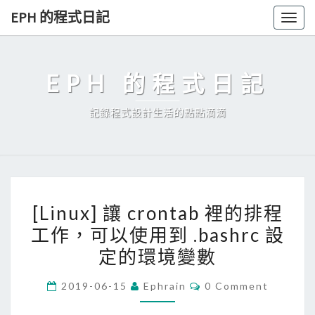
Skip
EPH 的程式日記
Togg
to
navig
content
EPH 的程式日記
記錄程式設計生活的點點滴滴
[
[Linux] 讓 crontab 裡的排程
L
工作，可以使用到 .bashrc 設
i
定的環境變數
n
u
C
2019-06-15
Ephrain
0 Comment
x
O
M
]