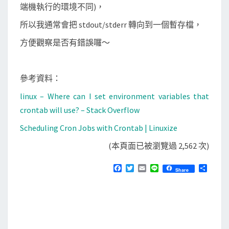
端機執行的環境不同)，
所以我通常會把 stdout/stderr 轉向到一個暫存檔，
方便觀察是否有錯誤囉～
參考資料：
linux – Where can I set environment variables that
crontab will use? – Stack Overflow
Scheduling Cron Jobs with Crontab | Linuxize
(本頁面已被瀏覽過 2,562 次)
F
T
E
L
分
Share
a
w
m
i
享
c
i
a
n
e
t
i
e
b
t
l
o
e
o
r
k