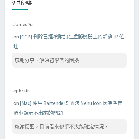
近期迴響
James Yu
on
[GCP] 刪除已經被附加在虛擬機器上的靜態 IP 位
址
感謝分享，解決初學者的困擾
ephrain
on
[Mac] 使用 Bartender 5 解決 Menu icon 因為空間
過小顯示不出來的問題
感謝提醒，目前看來似乎不太能確定情況， ...