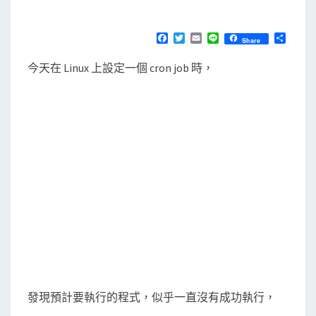
M
E
讓
N
c
T
F
T
E
L
分
Share
S
a
w
m
i
享
r
c
i
a
n
今天在 Linux 上設定一個 cron job 時，
e
t
i
e
o
b
t
l
n
o
e
o
r
t
k
a
b
裡
的
排
程
工
作
，
發現預計要執行的程式，似乎一直沒有成功執行，
可