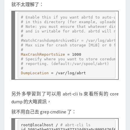
就不太理解了：
# Enable this if you want abrtd to auto-unpack 
# in this directory (for example, uploaded via 
# Note: you must ensure that whatever directory
# and is writable for abrtd. abrtd will not cre
#
#WatchCrashdumpArchiveDir = /var/log/abrt-uploa
# Max size for crash storage [MiB] or 0 for unl
#
MaxCrashReportsSize
=
# Specify where you want to store coredumps and
# reporting. (default:/var/spool/abrt)
#
DumpLocation
=
另外多學習到了可以用 abrt-cli ls 來看所有的 core
dump 的大略資訊，
就不用自己去 grep cmdline 了：
root@localhost / 
# abrt-cli ls
id 5091e5be023a8573a877324d93a0c9995476f684
