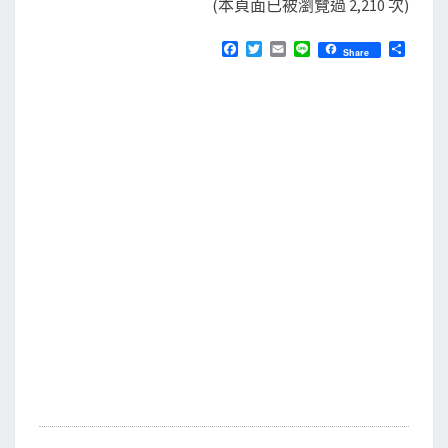
(本頁面已被瀏覽過 2,210 次)
F
T
E
L
分
Share
a
w
m
i
享
c
i
a
n
e
t
i
e
b
t
l
o
e
o
r
k