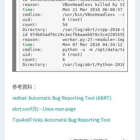
time
:           Mon 21 Mar 2016 06:00:57 AM CST

cmdline:        /usr/bin/VBoxHeadless --startvm
uid:            0 
(
root
)
count:          54

Directory:      /var/log/abrt/ccpp-2016-03-21-0
id 974b65adf0c19c3ecfb6aaeb870c5ce228555b2b

time
:           Mon 07 Mar 2016 04:34:12 PM CST

cmdline:        python -u -m /opt/data/testdaem
uid:            0 
(
root
)
count:          6

參考資料：
redhat: Automatic Bug Reporting Tool (ABRT)
abrt.conf(5) – Linux man page
TipsAndTricks: Automatic Bug Reporting Tool