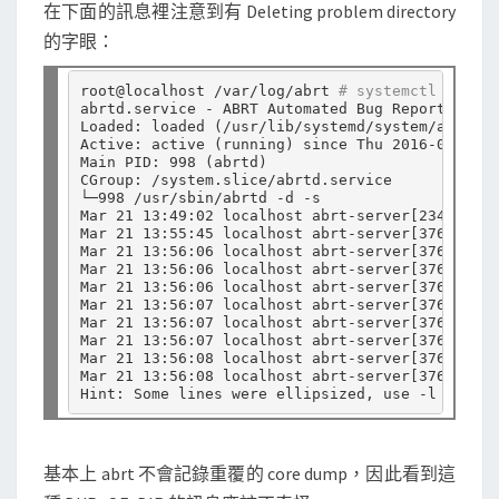
在下面的訊息裡注意到有 Deleting problem directory
的字眼：
root@localhost /var/log/abrt 
# systemctl status
abrtd.service - ABRT Automated Bug Reporting To
Loaded: loaded 
(
/usr/lib/systemd/system/abrtd.s
Active: active 
(
running
)
 since Thu 2016-01-28 1
Main PID: 998 
(
abrtd
)
CGroup: /system.slice/abrtd.service

└─998 /usr/sbin/abrtd -d -s

Mar 21 13:49:02 localhost abrt-server
[
23468
]
: E
Mar 21 13:55:45 localhost abrt-server
[
37655
]
: G
Mar 21 13:56:06 localhost abrt-server
[
37655
]
: D
Mar 21 13:56:06 localhost abrt-server
[
37655
]
: D
Mar 21 13:56:06 localhost abrt-server
[
37655
]
: D
Mar 21 13:56:07 localhost abrt-server
[
37655
]
: E
Mar 21 13:56:07 localhost abrt-server
[
37655
]
: E
Mar 21 13:56:07 localhost abrt-server
[
37655
]
: S
Mar 21 13:56:08 localhost abrt-server
[
37655
]
: p
Mar 21 13:56:08 localhost abrt-server
[
37655
]
: E
基本上 abrt 不會記錄重覆的 core dump，因此看到這