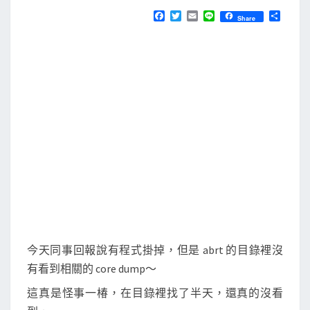
N
T
a
F
T
E
L
分
Share
S
a
w
m
i
享
b
c
i
a
n
e
t
i
e
r
b
t
l
t
o
e
o
r
產
k
生
的
c
o
r
e
d
u
今天同事回報說有程式掛掉，但是 abrt 的目錄裡沒
m
有看到相關的 core dump～
p
這真是怪事一椿，在目錄裡找了半天，還真的沒看
不