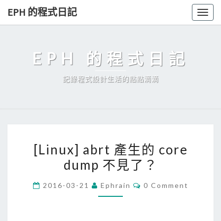
Skip
EPH 的程式日記
Togg
to
navig
content
EPH 的程式日記
記錄程式設計生活的點點滴滴
[
[Linux] abrt 產生的 core
L
dump 不見了？
i
n
C
2016-03-21
Ephrain
0 Comment
u
O
M
x
M
E
]