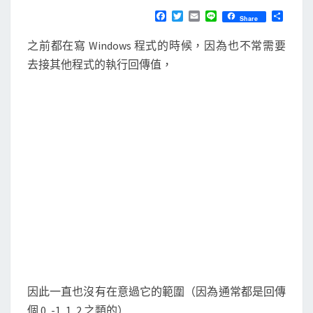
N
T
B
F
T
E
L
分
Share
S
a
w
m
i
享
A
c
i
a
n
之前都在寫 Windows 程式的時候，因為也不常需要
e
t
i
e
S
b
t
l
去接其他程式的執行回傳值，
H
o
e
o
r
的
k
e
x
i
t
回
傳
值
範
圍
因此一直也沒有在意過它的範圍（因為通常都是回傳
個 0, -1, 1, 2 之類的）…