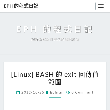
Skip
EPH 的程式日記
Togg
to
navig
content
EPH 的程式日記
記錄程式設計生活的點點滴滴
[
[Linux] BASH 的 exit 回傳值
L
範圍
i
n
C
2012-10-25
Ephrain
0 Comment
u
O
M
x
M
E
]