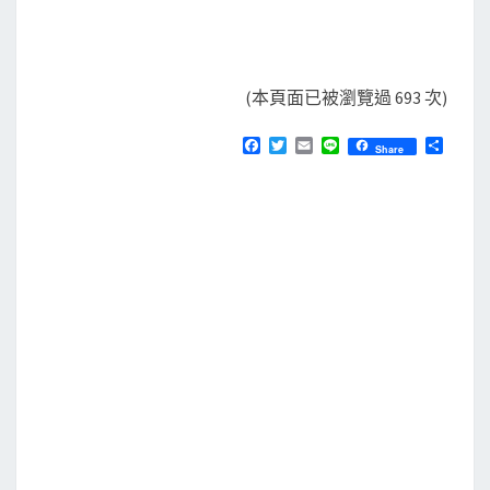
(本頁面已被瀏覽過 693 次)
F
T
E
L
分
Share
a
w
m
i
享
c
i
a
n
e
t
i
e
b
t
l
o
e
o
r
k