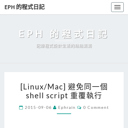
Skip
EPH 的程式日記
Togg
to
navig
content
EPH 的程式日記
記錄程式設計生活的點點滴滴
[
[Linux/Mac] 避免同一個
L
shell script 重覆執行
i
n
C
2015-09-06
Ephrain
0 Comment
u
O
M
x
M
E
/