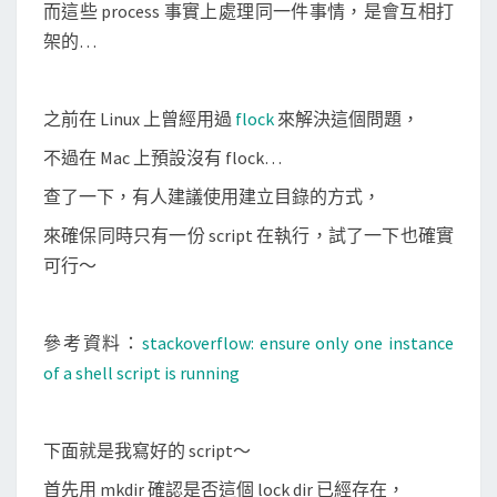
r
而這些 process 事實上處理同一件事情，是會互相打
i
架的…
p
t
之前在 Linux 上曾經用過
flock
來解決這個問題，
重
覆
不過在 Mac 上預設沒有 flock…
執
查了一下，有人建議使用建立目錄的方式，
行
來確保同時只有一份 script 在執行，試了一下也確實
可行～
參考資料：
stackoverflow: ensure only one instance
of a shell script is running
下面就是我寫好的 script～
首先用 mkdir 確認是否這個 lock dir 已經存在，