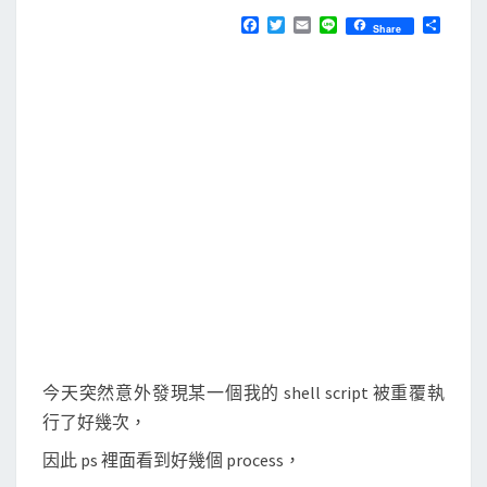
N
T
M
F
T
E
L
分
Share
S
a
w
m
i
享
a
c
i
a
n
e
t
i
e
c
b
t
l
]
o
e
o
r
避
k
免
同
一
個
s
h
e
l
今天突然意外發現某一個我的 shell script 被重覆執
l
行了好幾次，
s
因此 ps 裡面看到好幾個 process，
c