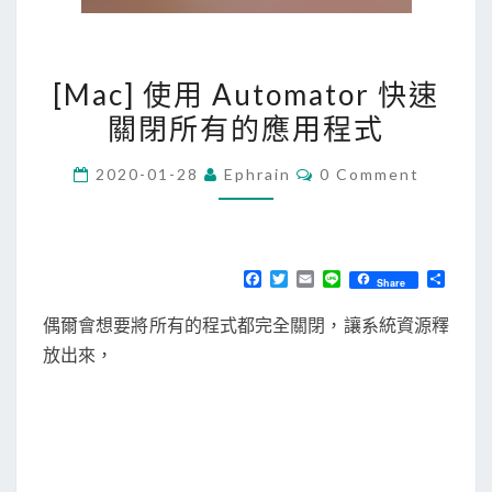
[
[Mac] 使用 Automator 快速
M
關閉所有的應用程式
a
c
C
2020-01-28
Ephrain
0 Comment
]
O
M
使
M
E
用
N
T
A
F
T
E
L
分
Share
S
a
w
m
i
享
u
c
i
a
n
偶爾會想要將所有的程式都完全關閉，讓系統資源釋
e
t
i
e
t
b
t
l
放出來，
o
o
e
o
r
m
k
a
t
o