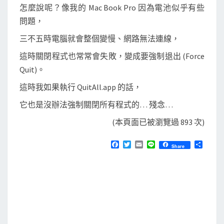
怎麼說呢？像我的 Mac Book Pro 因為電池似乎有些
問題，
三不五時電腦就會整個變慢、網路無法連線，
這時關閉程式也常常會失敗，變成要強制退出 (Force
Quit)。
這時我如果執行 QuitAll.app 的話，
它也是沒辦法強制關閉所有程式的… 殘念…
(本頁面已被瀏覽過 893 次)
F
T
E
L
分
Share
a
w
m
i
享
c
i
a
n
e
t
i
e
b
t
l
o
e
o
r
k