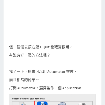
r
快
速
關
閉
所
有
但一個個去按右鍵 > Quit 也確實很累，
的
有沒有好一點的方法呢？
應
用
程
找了一下，原來可以用 Automator 來做，
式
而且相當的簡單～
打開 Automator，選擇製作一個 Application：