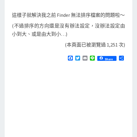
這樣子就解決我之前 Finder 無法排序檔案的問題啦～
(不過排序的方向還是沒有辦法設定，沒辦法設定由
小到大、或是由大到小…)
(本頁面已被瀏覽過 1,251 次)
F
T
E
L
分
Share
a
w
m
i
享
c
i
a
n
e
t
i
e
b
t
l
o
e
o
r
k