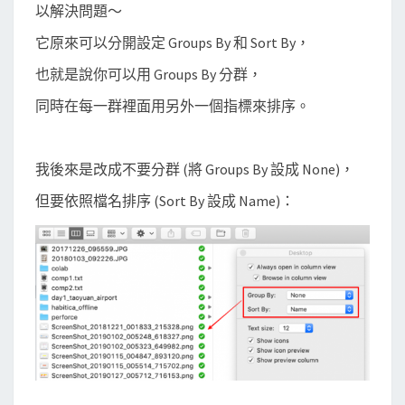
以解決問題～
(
S
它原來可以分開設定 Groups By 和 Sort By，
o
也就是說你可以用 Groups By 分群，
r
同時在每一群裡面用另外一個指標來排序。
t
)
的
我後來是改成不要分群 (將 Groups By 設成 None)，
方
但要依照檔名排序 (Sort By 設成 Name)：
式