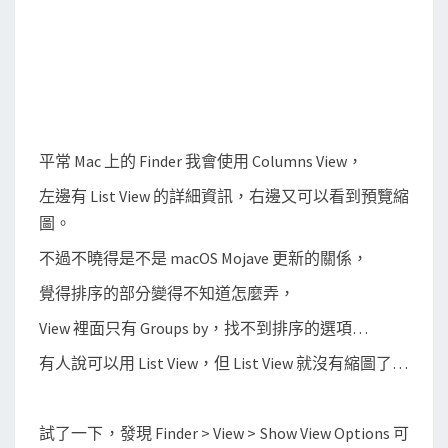
檔
案
分
群
(
G
平常 Mac 上的 Finder 我會使用 Columns View，
r
左邊有 List View 的詳細資訊，右邊又可以看到預覽縮
o
圖。
u
p
不過不曉得是不是 macOS Mojave 更新的關係，
s
覺得排序的部分變得不知道怎麼弄，
B
View 裡面只有 Groups by，找不到排序的選項…
y
)
有人說可以用 List View，但 List View 就沒有縮圖了…
與
排
試了一下，發現 Finder > View > Show View Options 可
序