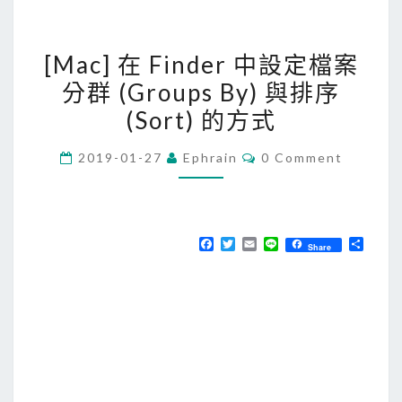
[
[Mac] 在 Finder 中設定檔案
M
分群 (Groups By) 與排序
a
(Sort) 的方式
c
]
C
2019-01-27
Ephrain
0 Comment
在
O
M
F
M
E
i
N
n
T
F
T
E
L
分
Share
S
a
w
m
i
享
d
c
i
a
n
e
t
i
e
e
b
t
l
r
o
e
o
r
中
k
設
定