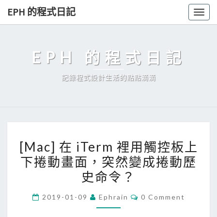
Skip
EPH 的程式日記
Togg
to
navig
content
EPH 的程式日記
記錄程式設計生活的點點滴滴
[
[Mac] 在 iTerm 裡用觸控板上
M
下捲動畫面，突然變成捲動歷
a
史命令？
c
]
C
2019-01-09
Ephrain
0 Comment
在
O
M
i