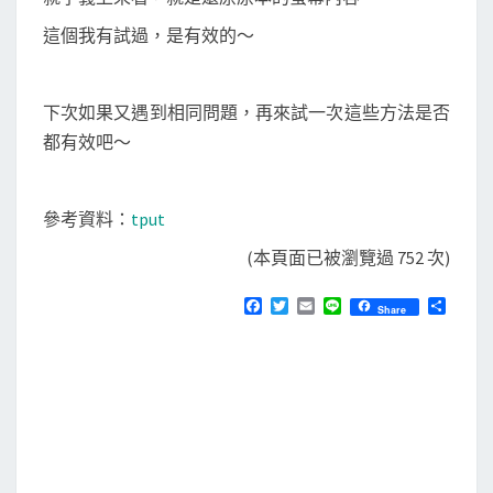
這個我有試過，是有效的～
下次如果又遇到相同問題，再來試一次這些方法是否
都有效吧～
參考資料：
tput
(本頁面已被瀏覽過 752 次)
F
T
E
L
分
Share
a
w
m
i
享
c
i
a
n
e
t
i
e
b
t
l
o
e
o
r
k