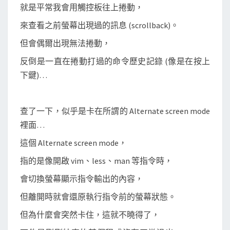
突
就是平常我會用觸控板往上捲動，
然
來查看之前螢幕出現過的訊息 (scrollback)。
變
但會偶爾出現無法捲動，
成
捲
反倒是一直在捲動打過的命令歷史記錄 (像是在按上
動
下鍵)…
歷
史
查了一下，似乎是卡在所謂的 Alternate screen mode
命
裡面…
令
？
這個 Alternate screen mode，
指的是像開啟 vim、less、man 等指令時，
會切換螢幕顯示指令輸出的內容，
但離開時就會還原執行指令前的螢幕狀態。
但為什麼會突然卡住，這就不曉得了，