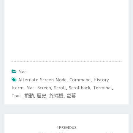
Mac
Alternate Screen Mode
,
Command
,
History
,
Iterm
,
Mac
,
Screen
,
Scroll
,
Scrollback
,
Terminal
,
Tput
,
捲動
,
歷史
,
終端機
,
螢幕
Post
PREVIOUS
navigation