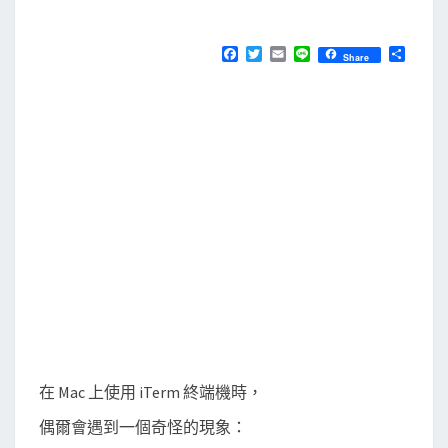
M
E
T
N
e
T
F
T
E
L
分
Share
S
a
w
m
i
享
r
c
i
a
n
e
t
i
e
m
b
t
l
裡
o
e
o
r
用
k
觸
控
板
上
下
捲
動
畫
在 Mac 上使用 iTerm 終端機時，
面
偶爾會遇到一個奇怪的現象：
，