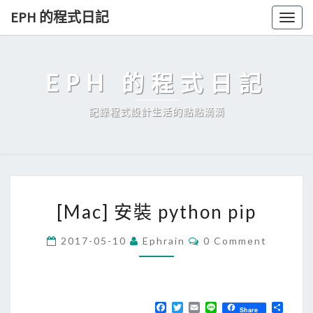
Skip
EPH 的程式日記
Togg
to
navig
content
EPH 的程式日記
記錄程式設計生活的點點滴滴
[
[Mac] 安裝 python pip
M
a
C
2017-05-10
Ephrain
0 Comment
O
c
M
]
M
E
安
N
T
F
T
E
L
分
裝
Share