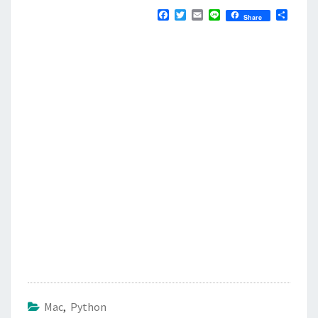
F
T
E
L
分
Share
a
w
m
i
享
c
i
a
n
e
t
i
e
b
t
l
o
e
o
r
k
Mac
,
Python