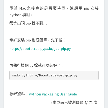
S
a
w
m
i
享
p
c
i
a
n
重灌 Mac 之後真的是百廢待舉，連想用 pip 安裝
e
t
i
e
y
b
t
l
python 模組，
o
e
t
o
r
都會出現 pip 找不到…
h
k
o
n
幸好安裝 pip 也很簡單，先下載：
p
https://bootstrap.pypa.io/get-pip.py
i
p
再執行這個 py 檔就可以裝好了：
sudo python ~/Downloads/get-pip.py
參考資料：
Python Packaging User Guide
(本頁面已被瀏覽過 4,171 次)