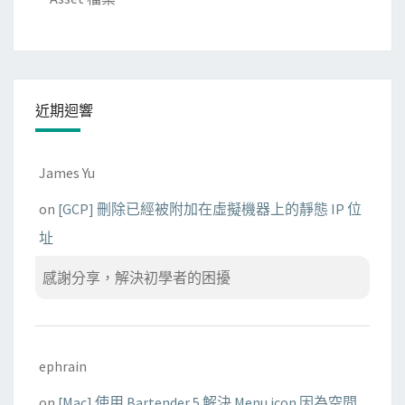
近期迴響
James Yu
on
[GCP] 刪除已經被附加在虛擬機器上的靜態 IP 位
址
感謝分享，解決初學者的困擾
ephrain
on
[Mac] 使用 Bartender 5 解決 Menu icon 因為空間