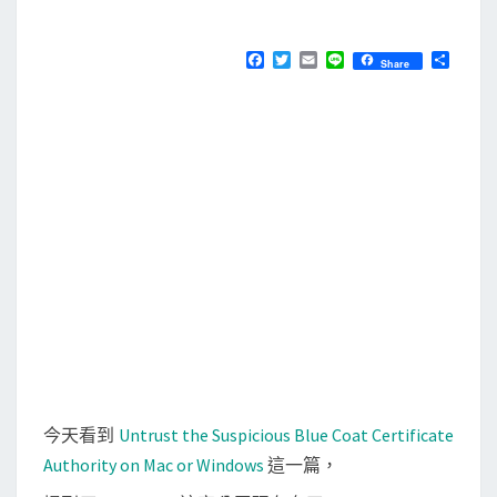
M
E
l
N
u
T
F
T
E
L
分
Share
S
a
w
m
i
享
e
c
i
a
n
e
t
i
e
C
b
t
l
o
o
e
o
r
a
k
t
的
C
A
設
成
不
信
今天看到
Untrust the Suspicious Blue Coat Certificate
任
Authority on Mac or Windows
這一篇，
的