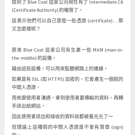
提到了 Blue Coat 這家公司現在有了 Intermediate CA
憑
(Certificate Authority) 的權限了，
證
，
這表示他們可以自己簽發一些憑證 (certificate)… 那
避
又怎麼樣呢？
免
網
原來 Blue Coat 這家公司有生產一些 MitM (man-in-
路
the-middle) 的設備，
監
聽
藉由這些設備，可以用來監聽網路上的連線，
如果是有 SSL (如 HTTPS) 加密的，它會產生一個假的
中間人憑證，
用來跟使用者溝通，拿到使用者要傳輸的資料，再轉
手送出給網站，
因此使用者送出和接收的資料就都被看光光了～
但理論上這種假的中間人憑證是不會有簽章 (sign)