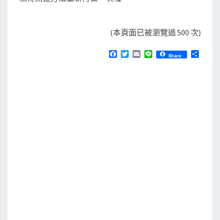
(本頁面已被瀏覽過 500 次)
F
T
E
L
分
Share
a
w
m
i
享
c
i
a
n
e
t
i
e
b
t
l
o
e
o
r
k