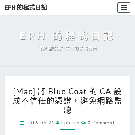
Skip
EPH 的程式日記
Togg
to
navig
content
EPH 的程式日記
記錄程式設計生活的點點滴滴
[
[Mac] 將 Blue Coat 的 CA 設
M
成不信任的憑證，避免網路監
a
聽
c
]
C
2016-06-21
Ephrain
0 Comment
將
O
M
B