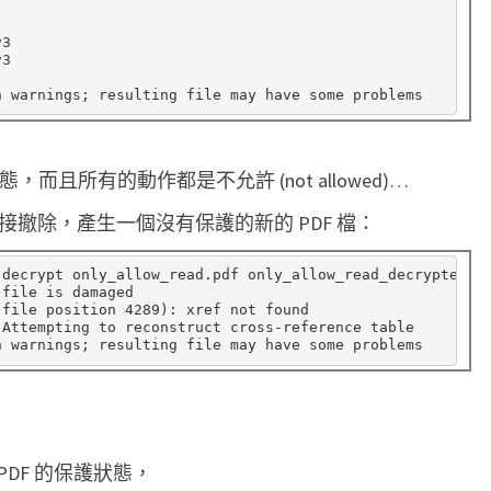
3

3

，而且所有的動作都是不允許 (not allowed)…
密直接撤除，產生一個沒有保護的新的 PDF 檔：
-decrypt only_allow_read.pdf only_allow_read_decrypted.pd
file is damaged

(
file position 4289
)
: xref not found

Attempting to reconstruct cross-reference table

 PDF 的保護狀態，