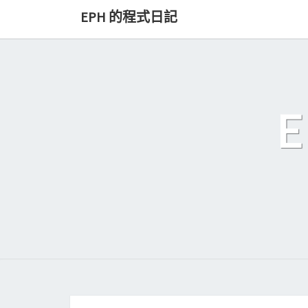
Skip
EPH 的程式日記
to
content