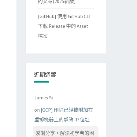
的文章(2025新版)
[GitHub] 使用 GitHub CLI
下載 Release 中的 Asset
檔案
近期迴響
James Yu
on
[GCP] 刪除已經被附加在
虛擬機器上的靜態 IP 位址
感謝分享，解決初學者的困