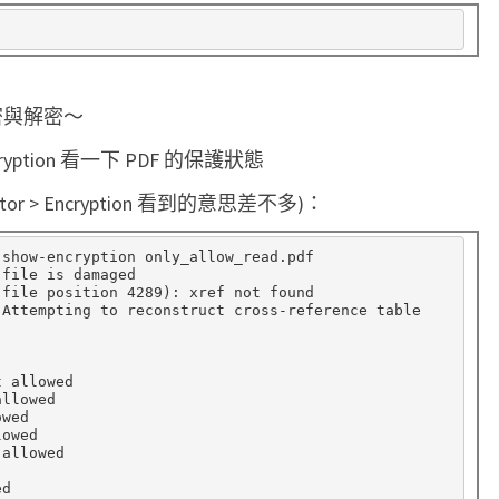
加密與解密～
cryption 看一下 PDF 的保護狀態
spector > Encryption 看到的意思差不多)：
-show-encryption only_allow_read.pdf

file is damaged

(
file position 4289
)
: xref not found

 allowed

llowed

wed

owed

allowed

d
