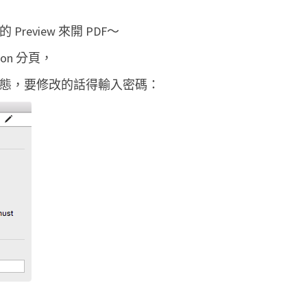
中
review 來開 PDF～
的
密
ption 分頁，
碼
密狀態，要修改的話得輸入密碼：
保
護
，
允
許
修
改
或
加
註