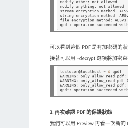
modify other: not allowed

modify anything: not allowed

stream encryption method: AESv
string encryption method: AESv
file encryption method: AESv3

可以看到這個 PDF 是有加密碼的狀態
接著可以用 –decrypt 選項將加
testuser@localhost ~ 
$ 
qpdf -
WARNING: only_allow_read.pdf: 
WARNING: only_allow_read.pdf 
WARNING: only_allow_read.pdf: 
3. 再次確認 PDF 的保護狀態
我們可以用 Preview 再看一次新的