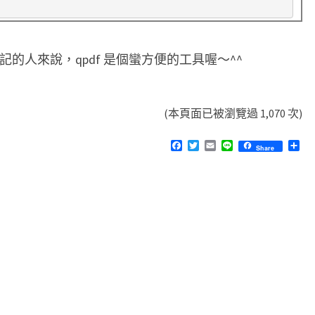
記的人來說，qpdf 是個蠻方便的工具喔～^^
(本頁面已被瀏覽過 1,070 次)
F
T
E
L
分
Share
a
w
m
i
享
c
i
a
n
e
t
i
e
b
t
l
o
e
o
r
k