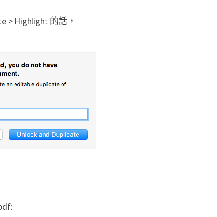
> Highlight 的話，
df: