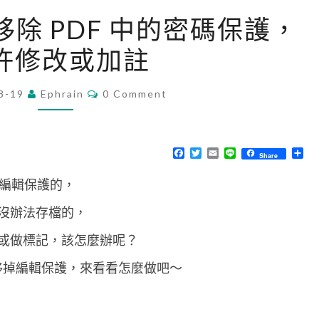
[
df 移除 PDF 中的密碼保護，
M
許修改或加註
a
c
C
8-19
Ephrain
]
0 Comment
O
M
用
M
q
E
N
F
T
E
L
分
Share
p
T
a
w
m
i
享
S
c
i
a
n
d
是有編輯保護的，
e
t
i
e
b
t
l
f
o
e
沒辦法存檔的，
o
r
移
k
或做標記，該怎麼辦呢？
除
P
移掉編輯保護，來看看怎麼做吧～
D
F