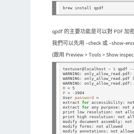
qpdf 的主要功能是可以對 PDF 
我們可以先用 –check 或 –show-en
(跟用 Preview > Tools > Show in
testuser@localhost ~ 
$ 
qpdf -
WARNING: only_allow_read.pdf: 
WARNING: only_allow_read.pdf 
R
=
P
=
 -3904

User 
password
=
extract 
for 
accessibility: not
extract 
for 
any purpose: not a
print low resolution: not allo
print high resolution: not all
modify document assembly: not 
modify forms: not allowed

modify annotations: not allowe