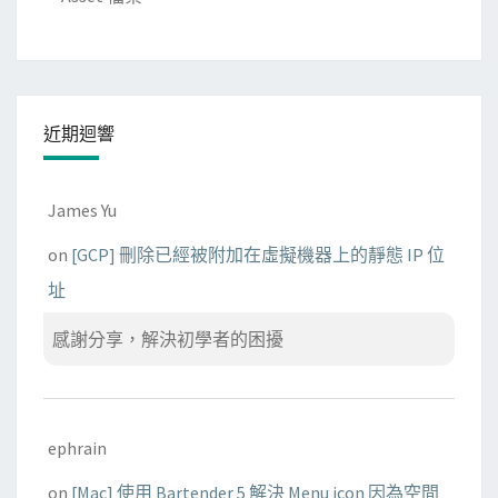
近期迴響
James Yu
on
[GCP] 刪除已經被附加在虛擬機器上的靜態 IP 位
址
感謝分享，解決初學者的困擾
ephrain
on
[Mac] 使用 Bartender 5 解決 Menu icon 因為空間