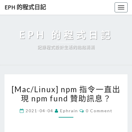
Skip
EPH 的程式日記
Togg
to
navig
content
EPH 的程式日記
記錄程式設計生活的點點滴滴
[
[Mac/Linux] npm 指令一直出
M
現 npm fund 贊助訊息？
a
c
C
2021-04-04
Ephrain
0 Comment
/
O
M
L
M
E
i