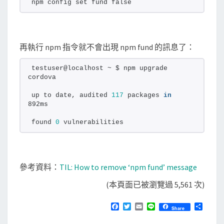
npm config set fund false
再執行 npm 指令就不會出現 npm fund 的訊息了：
testuser@localhost ~ $ npm upgrade 
cordova
up to date, audited 
117
 packages 
in
892ms
found 
0
 vulnerabilities
參考資料：
TIL: How to remove ‘npm fund’ message
(本頁面已被瀏覽過 5,561 次)
F
T
E
L
分
Share
a
w
m
i
享
c
i
a
n