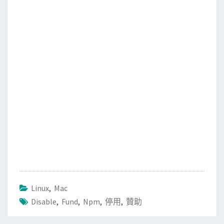
e
t
i
e
b
t
l
o
e
o
r
k
Linux
,
Mac
Disable
,
Fund
,
Npm
,
停用
,
贊助