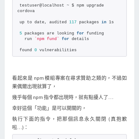
f
testuser@localhost ~ $ npm upgrade 
u
cordova
n
up to date, audited 
117
 packages 
in
 1s
d
5
 packages are looking 
for
 funding
贊
  run 
`npm fund`
for
 details
助
found 
0
 vulnerabilities
訊
息
？
看起來是 npm 模組專案在尋求贊助之類的，不過如
果偶爾出現就算了，
幾乎每個 npm 指令都出現時，就有點擾人了…
幸好這個「功能」是可以開關的，
執行下面的指令，把那個訊息永久關閉 (真抱歉
啦…)：