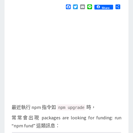
N
T
n
F
T
E
L
分
Share
S
a
w
m
i
享
u
c
i
a
n
e
t
i
e
x
b
t
l
]
o
e
o
r
n
k
p
m
指
令
一
直
出
現
最近執行 npm 指令如
時，
npm upgrade
n
常常會出現 packages are looking for funding: run
p
“npm fund” 這類訊息：
m