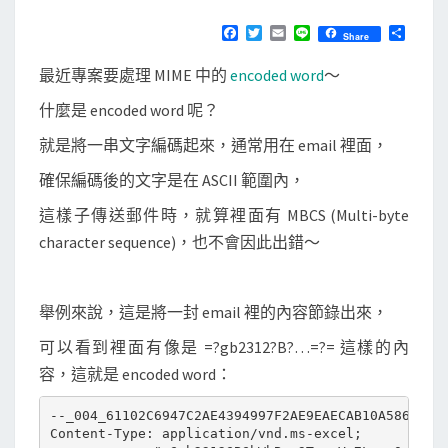
解
N
T
碼
F
T
E
L
分
Share
S
a
w
m
i
享
電
c
i
a
n
最近專案要處理 MIME 中的
encoded word
～
e
t
i
e
子
b
t
l
什麼是 encoded word 呢？
郵
o
e
o
r
件
就是將一串文字編碼起來，通常用在 email 裡面，
k
(
確保編碼後的文字是在 ASCII 範圍內，
M
這樣子傳送郵件時，就算裡面有 MBCS (Multi-byte
I
character sequence)，也不會因此出錯～
M
E
)
舉例來說，這是將一封 email 裡的內容節錄出來，
中
可以看到裡面有像是 =?gb2312?B?…=?= 這樣的內
的
容，這就是 encoded word：
e
n
--_004_61102C6947C2AE4394997F2AE9EAECAB10A586F2F9m
Content-Type: application/vnd.ms-excel;

c