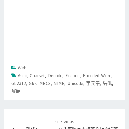
Web
Ascii
,
Charset
,
Decode
,
Encode
,
Encoded Word
,
Gb2312
,
Gbk
,
MBCS
,
MIME
,
Unicode
,
字元集
,
編碼
,
解碼
Post
PREVIOUS
navigation