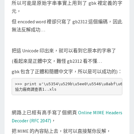
所以可能是原始字串事實上用到了 gbk 裡定義的字
元，
但 encoded word 裡卻只寫了 gb2312 這個編碼，因此
無法反解成功…
把這 Unicode 印出來，就可以看到它原本的字串了
(看起來是正體中文，難怪 gb2312 看不懂…
gbk 包含了正體和簡體中文字，所以是可以成功的)：
>>> print u'\u5354\u529b\u5ee0\u5546\u8abf\u67e5\u
網路上已經有高手寫了個網頁
Online MIME Headers
Decoder (RFC 2047)
，
把 MIME 的內容貼上去，就可以直接幫你反解，