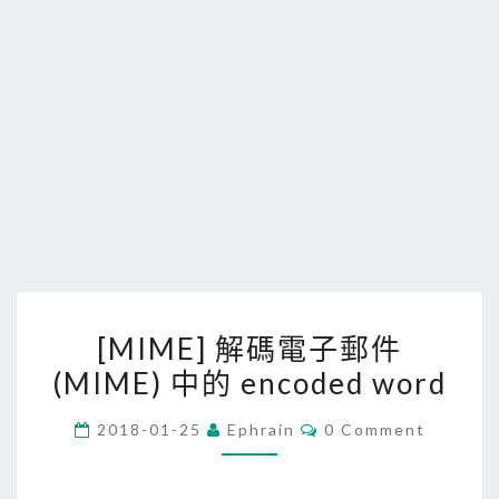
[
[MIME] 解碼電子郵件
M
(MIME) 中的 encoded word
I
M
C
2018-01-25
Ephrain
0 Comment
E
O
M
]
M
E