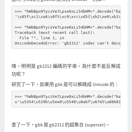
>>> "hWbBpo9TyczVe7Lpse0xLi54bHM=".decode("base64"
'\x85f\xc1\xa6\x8fS\xc9\xcc\xd5{\xb2\xe9\xb1\xed1.
>>> "hWbBpo9TyczVe7Lpse0xLi54bHM=".decode("base64"
Traceback (most recent call last):

  File "", line 1, in 

咦，明明是 gb2312 編碼的字串，為什麼不能反解成
功呢？
研究了一下，如果用 gbk 是可以解碼成 Unicode 的：
>>> "hWbBpo9TyczVe7Lpse0xLi54bHM=".decode("base64"
查了一下，gbk 是 gb2312 的超集合 (superset)，