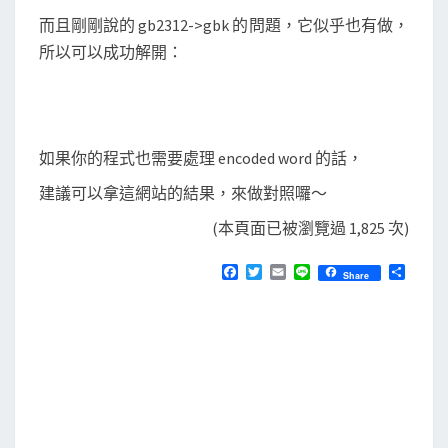
而且剛剛說的 gb2312->gbk 的問題，它似乎也有做，
所以可以成功解開：
如果你的程式也需要處理 encoded word 的話，
建議可以拿這網站的結果，來做對照囉～
(本頁面已被瀏覽過 1,825 次)
F
T
E
L
分
Share
a
w
m
i
享
c
i
a
n
e
t
i
e
b
t
l
o
e
o
r
k