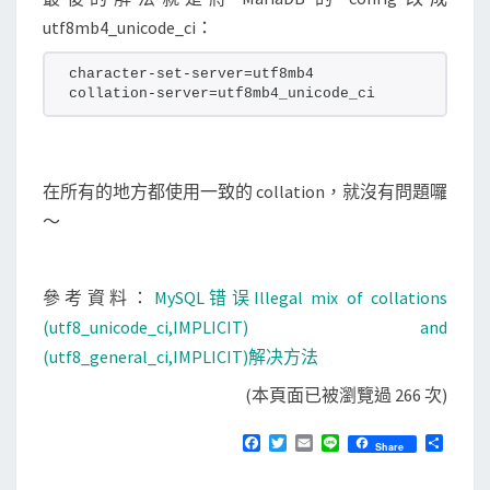
utf8mb4_unicode_ci：
character-set-server=utf8mb4
collation-server=utf8mb4_unicode_ci
在所有的地方都使用一致的 collation，就沒有問題囉
～
參考資料：
MySQL错误Illegal mix of collations
(utf8_unicode_ci,IMPLICIT) and
(utf8_general_ci,IMPLICIT)解决方法
(本頁面已被瀏覽過 266 次)
F
T
E
L
分
Share
a
w
m
i
享
c
i
a
n