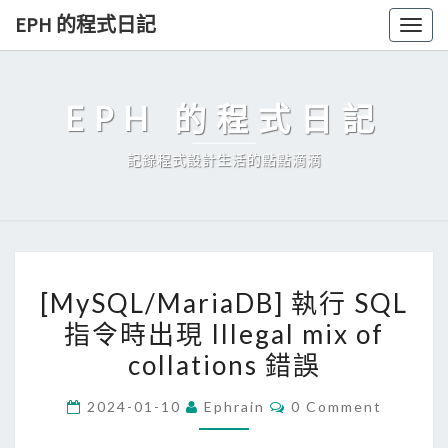
Skip
EPH 的程式日記
Togg
to
navig
content
EPH 的程式日記
記錄程式設計生活的點點滴滴
[
[MySQL/MariaDB] 執行 SQL
M
指令時出現 Illegal mix of
y
collations 錯誤
S
Q
C
2024-01-10
Ephrain
0 Comment
L
O
M
/