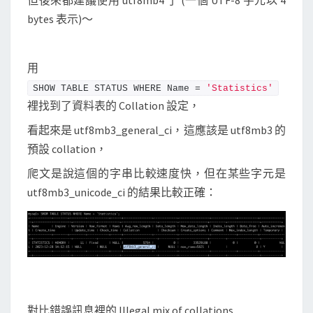
但後來都建議使用 utf8mb4 了 (一個 UTF-8 字元以 4
l
bytes 表示)～
a
t
用
i
o
SHOW TABLE STATUS WHERE Name = 
'Statistics'
裡找到了資料表的 Collation 設定，
n
s
看起來是 utf8mb3_general_ci，這應該是 utf8mb3 的
錯
預設 collation，
誤
爬文是說這個的字串比較速度快，但在某些字元是
utf8mb3_unicode_ci 的結果比較正確：
對比錯誤訊息裡的 Illegal mix of collations