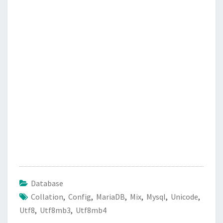
e
t
i
e
b
t
l
o
e
o
r
k
Database
Collation
,
Config
,
MariaDB
,
Mix
,
Mysql
,
Unicode
,
Utf8
,
Utf8mb3
,
Utf8mb4