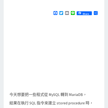
M
E
M
N
a
T
F
T
E
L
分
Share
S
a
w
m
i
享
r
c
i
a
n
e
t
i
e
i
b
t
l
a
o
e
o
r
D
k
B
]
執
行
S
Q
L
指
今天想要把一些程式從 MySQL 轉到 MariaDB，
令
結果在執行 SQL 指令來建立 stored procedure 時，
時