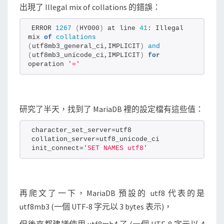
出
出現了 Illegal mix of collations 的錯誤：
現
ERROR 
1267
(
HY000
)
 at line 
41
: Illegal 
I
mix 
of
collations
l
(
utf8mb3_general_ci,IMPLICIT
)
and
(
utf8mb3_unicode_ci,IMPLICIT
)
for
l
operation 
'='
e
g
a
研究了半天，找到了 MariaDB 裡的設定檔有這些值：
l
m
character_set_server=utf8
i
collation_server=utf8_unicode_ci
init_connect=
'SET NAMES utf8'
x
o
f
c
再爬文了一下，MariaDB 預設的 utf8 代表的是
o
utf8mb3 (一個 UTF-8 字元以 3 bytes 表示)，
l