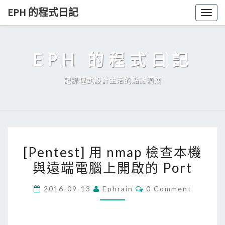
Skip
EPH 的程式日記
Togg
to
navig
content
EPH 的程式日記
記錄程式設計生活的點點滴滴
[
[Pentest] 用 nmap 檢查本機
P
與遠端電腦上開啟的 Port
e
n
C
2016-09-13
Ephrain
0 Comment
t
O
M
e
M
E
s