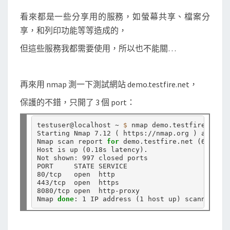
看來都是一些分享用的服務，如螢幕共享、檔案分
享，和列印功能等等造成的，
但這些服務我都需要使用，所以也不能關…
再來用 nmap 測一下測試網站 demo.testfire.net，
保護的不錯，只開了 3 個 port：
testuser@localhost ~ 
$ 
nmap demo.testfire.net

Starting Nmap 7.12 
(
 https://nmap.org 
)
 at 2016
Nmap scan report 
for 
demo.testfire.net 
(
65.61.1
Host is up 
(
0.18s latency
)
.

Not shown: 997 closed ports

PORT     STATE SERVICE

80/tcp   open  http

443/tcp  open  https

8080/tcp open  http-proxy

Nmap 
done
: 1 IP address 
(
1 host up
)