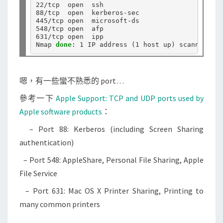
22/tcp  open  ssh

88/tcp  open  kerberos-sec

445/tcp open  microsoft-ds

548/tcp open  afp

631/tcp open  ipp

Nmap 
done
: 1 IP address 
(
1 host up
)
嗯，有一些蠻不熟悉的 port…
參考一下
Apple Support: TCP and UDP ports used by
Apple software products
：
– Port 88: Kerberos (including Screen Sharing
authentication)
– Port 548: AppleShare, Personal File Sharing, Apple
File Service
– Port 631: Mac OS X Printer Sharing, Printing to
many common printers