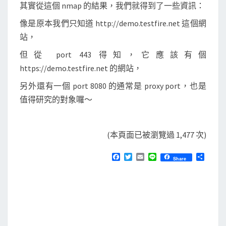
其實從這個 nmap 的結果，我們就得到了一些資訊：
像是原本我們只知道 http://demo.testfire.net 這個網
站，
但從 port 443 得知，它應該有個
https://demo.testfire.net 的網站，
另外還有一個 port 8080 的通常是 proxy port，也是
值得研究的對象囉～
(本頁面已被瀏覽過 1,477 次)
F
T
E
L
分
Share
a
w
m
i
享
c
i
a
n
e
t
i
e
b
t
l
o
e
o
r
k