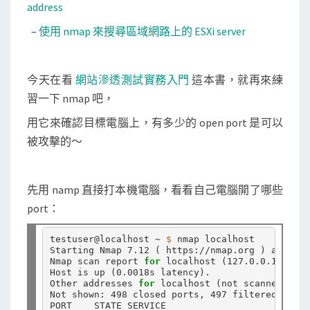
上
address
開
–
使用 nmap 來搜尋區域網路上的 ESXi server
啟
的
P
今天在看
網站滲透測試實務入門
這本書，就再來練
o
習一下 nmap 吧，
r
用它來確認目標電腦上，有多少的 open port 是可以
t
被攻擊的～
先用 namp 直接打本機電腦，看看自己電腦開了哪些
port：
testuser@localhost ~ 
$ 
nmap localhost

Starting Nmap 7.12 
(
 https://nmap.org 
)
 at 2016
Nmap scan report 
for 
localhost 
(
127.0.0.1
)
Host is up 
(
0.0018s latency
)
.

Other addresses 
for 
localhost 
(
not scanned
)
: ::
Not shown: 498 closed ports, 497 filtered ports

PORT    STATE SERVICE
