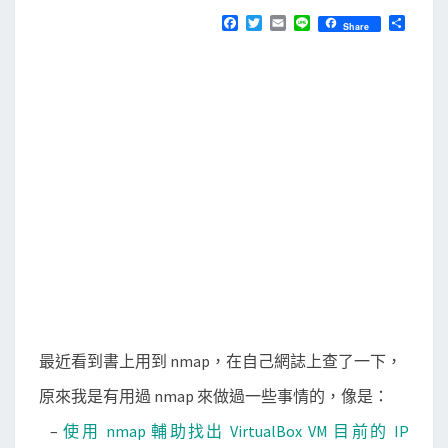
N
T
t
F
T
E
L
分
Share
S
a
w
m
i
享
]
c
i
a
n
e
t
i
e
用
b
t
l
n
o
e
o
r
m
k
a
p
檢
查
本
機
與
遠
最近看到書上用到 nmap，在自己網誌上查了一下，
端
原來我是有用過 nmap 來做過一些事情的，像是：
電
腦
–
使用 nmap 輔助找出 VirtualBox VM 目前的 IP