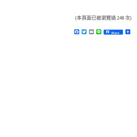
出
符
(本頁面已被瀏覽過 248 次)
合
F
T
E
L
分
特
Share
a
w
m
i
享
c
i
a
n
定
e
t
i
e
b
t
l
b
o
e
i
o
r
k
t
m
a
s
k
的
資
料