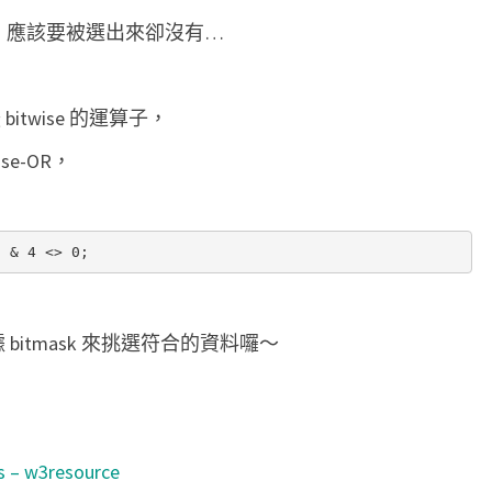
i
ask，應該要被選出來卻沒有…
s
e
bitwise 的運算子，
-
A
ise-OR，
N
D
/
O
R
據 bitmask 來挑選符合的資料囉～
運
算
子
，
s – w3resource
找