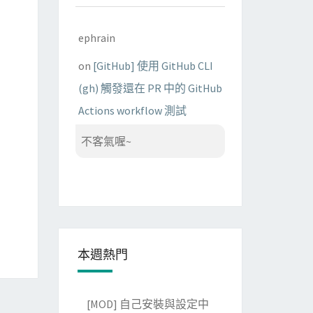
ephrain
on
[GitHub] 使用 GitHub CLI
(gh) 觸發還在 PR 中的 GitHub
Actions workflow 測試
不客氣喔~
本週熱門
[MOD] 自己安裝與設定中