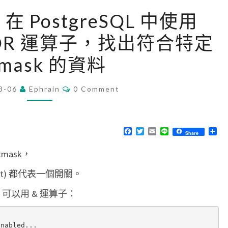
[
L] 在 PostgreSQL 中使用
P
ND/OR 運算子，找出符合特定
o
s
tmask 的資料
t
g
C
8-06
Ephrain
0 Comment
O
r
M
M
e
E
N
S
F
T
E
L
分
Share
T
a
w
m
i
享
Q
S
c
i
a
n
mask，
e
t
i
e
L
b
t
l
o
e
t) 都代表一個開關。
]
o
r
k
在
 可以用 & 運算子：
P
o