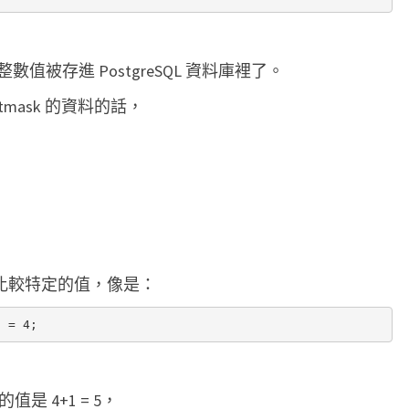
s
t
g
被存進 PostgreSQL 資料庫裡了。
r
tmask 的資料的話，
e
S
Q
L
中
使
去比較特定的值，像是：
用
b
i
t
w
是 4+1 = 5，