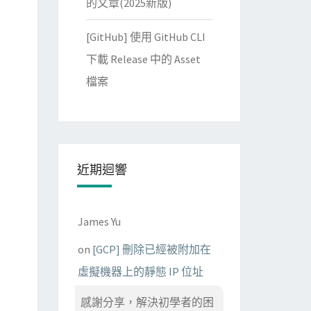
的文章(2025新版)
[GitHub] 使用 GitHub CLI
下載 Release 中的 Asset
檔案
近期迴響
James Yu
on
[GCP] 刪除已經被附加在
虛擬機器上的靜態 IP 位址
感謝分享，解決初學者的困