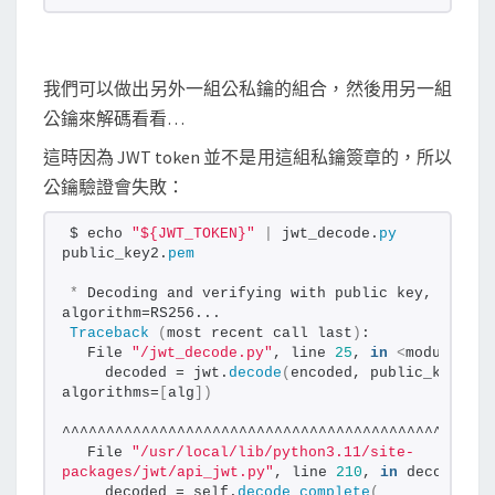
我們可以做出另外一組公私鑰的組合，然後用另一組
公鑰來解碼看看…
這時因為 JWT token 並不是用這組私鑰簽章的，所以
公鑰驗證會失敗：
$ echo 
"${JWT_TOKEN}"
|
 jwt_decode.
py
public_key2.
pem
*
 Decoding and verifying with public key, 
algorithm=RS256...
Traceback
(
most recent call last
)
:
  File 
"/jwt_decode.py"
, line 
25
, 
in
<
module
>
    decoded = jwt.
decode
(
encoded, public_key, 
algorithms=
[
alg
])
^^^^^^^^^^^^^^^^^^^^^^^^^^^^^^^^^^^^^^^^^^^^^^^^^
  File 
"/usr/local/lib/python3.11/site-
packages/jwt/api_jwt.py"
, line 
210
, 
in
 decode
    decoded = self.
decode_complete
(