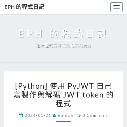
Skip
EPH 的程式日記
Togg
to
navig
content
EPH 的程式日記
記錄程式設計生活的點點滴滴
[
[Python] 使用 PyJWT 自己
P
寫製作與解碼 JWT token 的
y
程式
t
h
C
2024-01-21
Ephrain
0 Comment
o
O
M
n