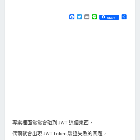
M
E
]
N
使
T
F
T
E
L
分
Share
S
a
w
m
i
享
用
c
i
a
n
e
t
i
e
P
b
t
l
y
o
e
o
r
J
k
W
T
自
己
寫
製
作
與
專案裡面常常會碰到 JWT 這個東西，
解
偶爾就會出現 JWT token 驗證失敗的問題，
碼