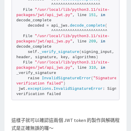
              ^^^^^^^^^^^^^^^^^^^^^
  File 
"/usr/local/lib/python3.11/site-
packages/jwt/api_jwt.py"
, line 
151
, 
in
decode_complete
    decoded = api_jws.
decode_complete
(
              ^^^^^^^^^^^^^^^^^^^^^^^^
  File 
"/usr/local/lib/python3.11/site-
packages/jwt/api_jws.py"
, line 
209
, 
in
decode_complete
    self.
_verify_signature
(
signing_input, 
header, signature, key, algorithms
)
  File 
"/usr/local/lib/python3.11/site-
packages/jwt/api_jws.py"
, line 
310
, 
in
_verify_signature
    raise 
InvalidSignatureError
(
"Signature 
verification failed"
)
jwt.
exceptions
.
InvalidSignatureError
: Signature 
verification failed
這樣子就可以確認這兩個 JWT token 的製作與解碼程
式是正確無誤的囉～