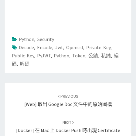
Python
,
Security
Decode
,
Encode
,
Jwt
,
Openssl
,
Private Key
,
Public Key
,
PyJWT
,
Python
,
Token
,
公鑰
,
私鑰
,
編
碼
,
解碼
Post
PREVIOUS
navigation
[Web] 取出 Google Doc 文件中的原始圖檔
NEXT
[Docker] 在 Mac 上 Docker Push 時出現 Certificate