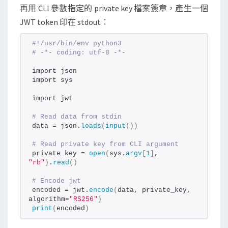
再用 CLI 參數指定的 private key 檔案簽章，產生一個
JWT token 印在 stdout：
#!/usr/bin/env python3
# -*- coding: utf-8 -*-
import json
import sys
import jwt
# Read data from stdin
data = json.
loads
(
input
())
# Read private key from CLI argument
private_key = 
open
(
sys.
argv
[
1
]
, 
"rb"
)
.
read
()
# Encode jwt
encoded = jwt.
encode
(
data, private_key, 
algorithm=
"RS256"
)
print
(
encoded
)