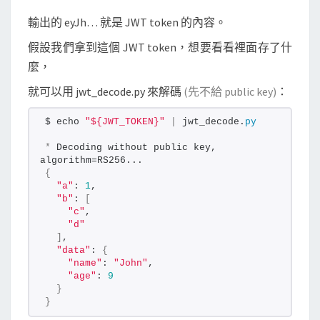
輸出的 eyJh… 就是 JWT token 的內容。
假設我們拿到這個 JWT token，想要看看裡面存了什
麼，
就可以用 jwt_decode.py 來解碼
(先不給 public key)
：
$ echo 
"${JWT_TOKEN}"
|
 jwt_decode.
py
*
 Decoding without public key, 
algorithm=RS256...
{
"a"
: 
1
,
"b"
: 
[
"c"
,
"d"
]
,
"data"
: 
{
"name"
: 
"John"
,
"age"
: 
9
}
}