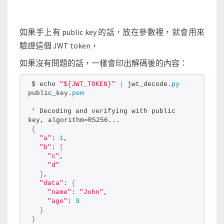
如果手上有 public key 的話，放在參數裡，就會用來
驗證這個 JWT token，
如果沒有問題的話，一樣會印出解碼後的內容：
$ echo 
"${JWT_TOKEN}"
|
 jwt_decode.
py
public_key.
pem
*
 Decoding and verifying with public 
key, algorithm=RS256...
{
"a"
: 
1
,
"b"
: 
[
"c"
,
"d"
]
,
"data"
: 
{
"name"
: 
"John"
,
"age"
: 
9
}
}