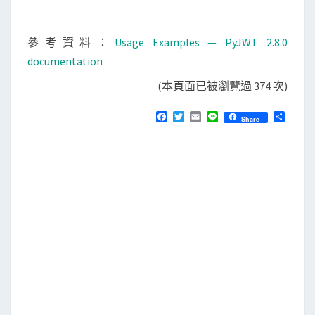
參考資料：
Usage Examples — PyJWT 2.8.0
documentation
(本頁面已被瀏覽過 374 次)
F
T
E
L
分
Share
a
w
m
i
享
c
i
a
n
e
t
i
e
b
t
l
o
e
o
r
k