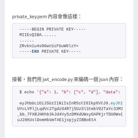
private_key.pem 內容會像這樣：
-----BEGIN PRIVATE KEY-----
MIIEvQIBA......
......
ZRvkn1u4s0OwtGiFGuW6lzY=
-----
END
 PRIVATE KEY-----
接著，我們用 jwt_encode.py 來編碼一個 json 內容：
$ echo 
'{"a": 1, "b": ["c", "d"], "data": {"name
eyJhbGciOiJSUzI1NiIsInR5cCI6IkpXVCJ9.
eyJhIjoxLCJ
UYcLYPljLqdVc2TgdzO4R7jSUzSl3tmkV02TaYc33M1jjfVla
_bb_7FXBJHKhb3kJd4Vy5zDMXdUWsyOAPKjrTDU0WxQV0FPlX
uJ28KUslDomHkGmTAE1jxpjy2IBBoEtA