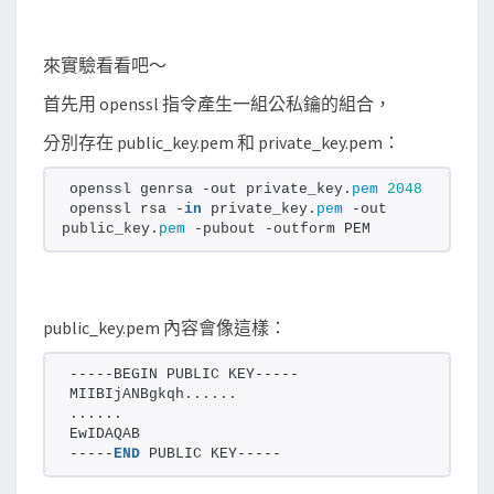
來實驗看看吧～
首先用 openssl 指令產生一組公私鑰的組合，
分別存在 public_key.pem 和 private_key.pem：
openssl genrsa -out private_key.
pem
2048
openssl rsa -
in
 private_key.
pem
 -out 
public_key.
pem
 -pubout -outform PEM
public_key.pem 內容會像這樣：
-----BEGIN PUBLIC KEY-----
MIIBIjANBgkqh......
......
EwIDAQAB
-----
END
 PUBLIC KEY-----