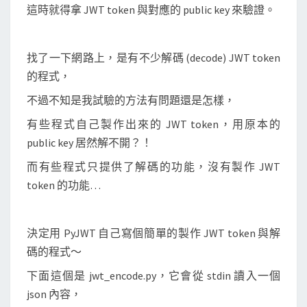
J
這時就得拿 JWT token 與對應的 public key 來驗證。
W
T
找了一下網路上，是有不少解碼 (decode) JWT token
t
的程式，
o
k
不過不知是我試驗的方法有問題還是怎樣，
e
有些程式自己製作出來的 JWT token，用原本的
n
public key 居然解不開？！
的
而有些程式只提供了解碼的功能，沒有製作 JWT
程
token 的功能…
式
決定用 PyJWT 自己寫個簡單的製作 JWT token 與解
碼的程式～
下面這個是 jwt_encode.py，它會從 stdin 讀入一個
json 內容，