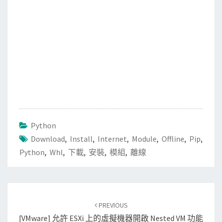
Python
Download
,
Install
,
Internet
,
Module
,
Offline
,
Pip
,
Python
,
Whl
,
下載
,
安裝
,
模組
,
離線
Post
PREVIOUS
navigation
[VMware] 允許 ESXi 上的虛擬機器開啟 Nested VM 功能