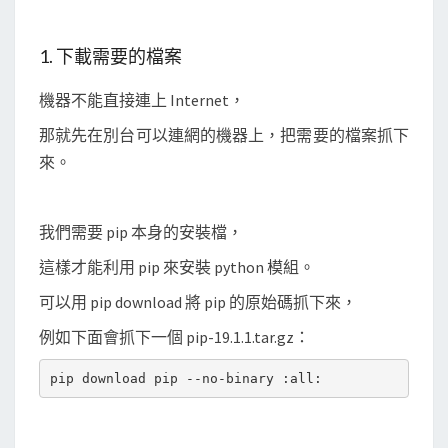
t
h
1. 下載需要的檔案
o
n
機器不能直接連上 Internet，
模
那就先在別台可以連網的機器上，把需要的檔案抓下
組
來。
我們需要 pip 本身的安裝檔，
這樣才能利用 pip 來安裝 python 模組。
可以用 pip download 將 pip 的原始碼抓下來，
例如下面會抓下一個 pip-19.1.1.tar.gz：