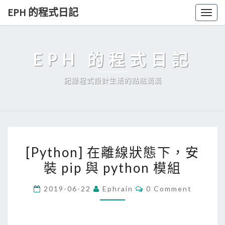
Skip
EPH 的程式日記
Togg
to
navig
content
EPH 的程式日記
記錄程式設計生活的點點滴滴
[
[Python] 在離線狀態下，安
P
裝 pip 與 python 模組
y
t
C
2019-06-22
Ephrain
0 Comment
h
O
M
o
M
E
n