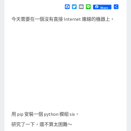
N
T
]
F
T
E
L
分
Share
S
a
w
m
i
享
在
c
i
a
n
今天需要在一個沒有直接 Internet 連線的機器上，
e
t
i
e
離
b
t
l
線
o
e
o
r
狀
k
態
下
，
安
裝
p
i
p
與
用 pip 安裝一個 python 模組 six，
p
研究了一下，還不算太困難～
y