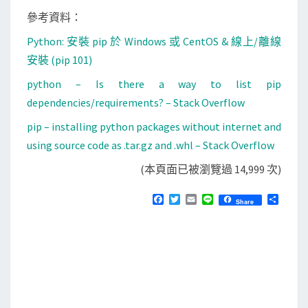
參考資料：
Python: 安裝 pip 於 Windows 或 CentOS & 線上/離線
安裝 (pip 101)
python – Is there a way to list pip
dependencies/requirements? – Stack Overflow
pip – installing python packages without internet and
using source code as .tar.gz and .whl – Stack Overflow
(本頁面已被瀏覽過 14,999 次)
F
T
E
L
分
Share
a
w
m
i
享
c
i
a
n
e
t
i
e
b
t
l
o
e
o
r
k