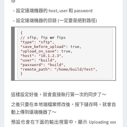
存
– 設定遠端機器的 host, user 和 password
– 設定遠端機器的目錄 (一定要是絕對路徑)
//
 sftp, ftp 
or
"type"
: 
"sftp"
"save_before_upload"
"upload_on_save"
"host"
: 
"10.1.2.3"
"user"
: 
"build"
"password"
: 
"build"
"remote_path"
: 
"/home/build/Test"
,

這樣設定好後，就會直接執行第一次的同步了～
之後只要在本地端檔案修改後，按下儲存時，就會自
動上傳到遠端機器了～
預設也會在下面的輸出視窗中，顯示 Uploading xxx