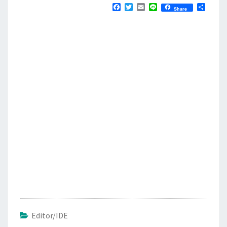
F
T
E
L
分
Share
a
w
m
i
享
c
i
a
n
e
t
i
e
b
t
l
o
e
o
r
k
Editor/IDE