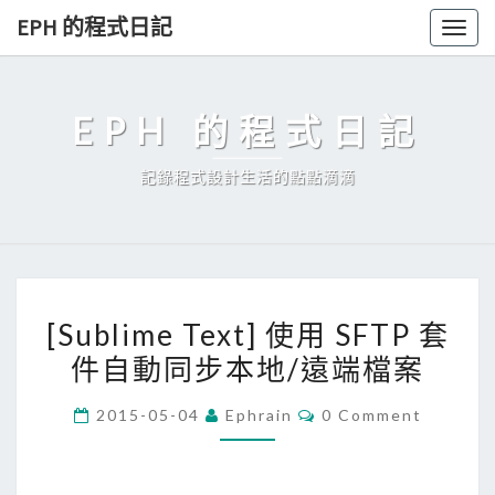
Skip
EPH 的程式日記
Togg
to
navig
content
EPH 的程式日記
記錄程式設計生活的點點滴滴
[
[Sublime Text] 使用 SFTP 套
S
件自動同步本地/遠端檔案
u
b
C
2015-05-04
Ephrain
0 Comment
l
O
M
i
M
E
m