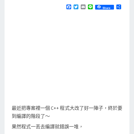
N
T
e
F
T
E
L
分
Share
S
a
w
m
i
享
T
c
i
a
n
e
t
i
e
e
b
t
l
x
o
e
o
r
t
k
]
使
用
S
F
T
P
套
最近把專案裡一個 C++ 程式大改了好一陣子，終於要
件
到編譯的階段了～
自
果然程式一丟去編譯就錯誤一堆，
動