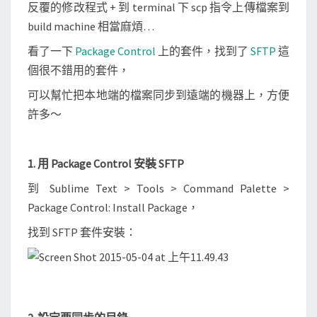
同
反覆的修改程式 + 到 terminal 下 scp 指令上傳檔案到
步
build machine 相當麻煩…
本
看了一下
Package Control
上的套件，找到了
SFTP
這
地
個很不錯用的套件，
/
可以幫忙把本地端的檔案同步到遠端的機器上，方便
遠
許多～
端
檔
案
1. 用 Package Control 安裝 SFTP
到 Sublime Text > Tools > Command Palette >
Package Control: Install Package，
找到 SFTP 套件安裝：