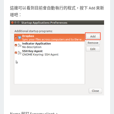
r
這邊可以看到目前會自動執行的程式，按下 Add 來新
g
增吧：
y
c
l
i
e
n
t
Name 就打 Synergy client，