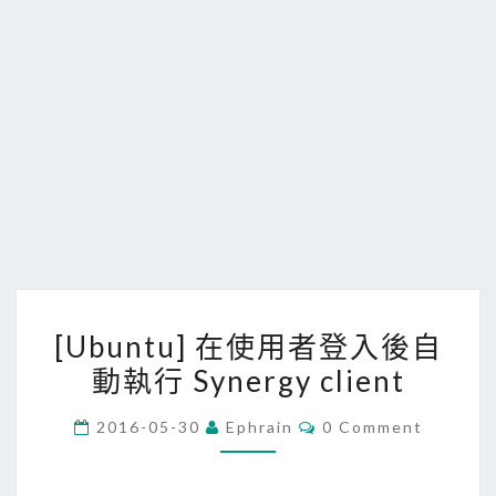
[
[Ubuntu] 在使用者登入後自
U
動執行 Synergy client
b
u
C
2016-05-30
Ephrain
0 Comment
n
O
M
t
M
E