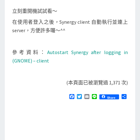
立刻重開機試試看～
在使用者登入之後，Synergy client 自動執行並連上
server，方便許多囉～^^
參考資料：
Autostart Synergy after logging in
(GNOME) – client
(本頁面已被瀏覽過 1,371 次)
F
T
E
L
分
Share
a
w
m
i
享
c
i
a
n
e
t
i
e
b
t
l
o
e
o
r
k