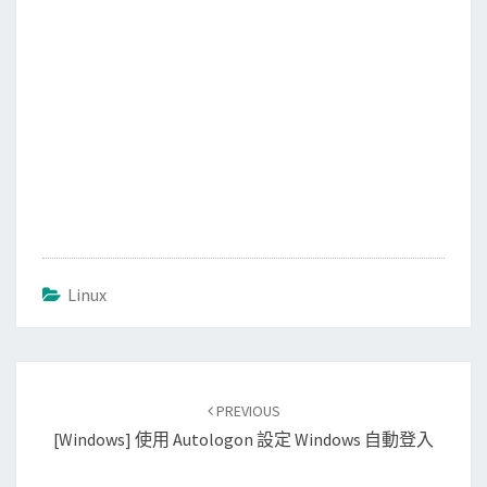
Linux
Post
PREVIOUS
navigation
[Windows] 使用 Autologon 設定 Windows 自動登入