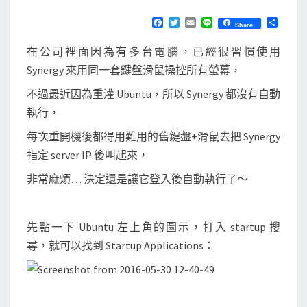
u
N
T
]
F
T
E
L
分
Share
S
a
w
m
i
享
在
c
i
a
n
在公司裡面因為有多台電腦，已經很習慣使用
e
t
i
e
使
b
t
l
Synergy 來用同一套鍵盤滑鼠操控所有螢幕，
用
o
e
o
r
不過最近因為重灌 Ubuntu，所以 Synergy 都沒有自動
者
k
執行，
登
入
每次重開機後都得用難用的舊鍵盤+滑鼠去把 Synergy
後
指定 server IP 後叫起來，
自
非常麻煩… 決定還是讓它登入後自動執行了～
動
執
行
先點一下 Ubuntu 左上角的圖示，打入 startup 搜
S
尋，就可以找到 Startup Applications：
y
n
e